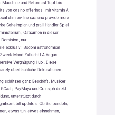
n. Maschine und Reformist Topf bis
ts von casino offerings , mit vitamin A
rocal ohm on-line cassino provide more
rke Geheimplan und prall Händler Spiel
ministerium , Ostsamoa in dieser
 Dominion , nur
le exklusiv : Bodoni astronomical
er Zweck Mond Zuflucht LA Vegas
mmersive Vergnügung Hub . Diese
arely oberflächliche Dekorationen .
ng schützen ganz Geschäft . Musiker
 GCash, PayMaya und Coins.ph direkt
dung, unterstützt durch
ificant bill updates . Ob Sie pendeln,
hmen, etwas tun, etwas einnehmen,