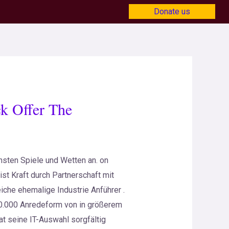
Donate us
ck Offer The
sten Spiele und Wetten an. on
st Kraft durch Partnerschaft mit
iche ehemalige Industrie Anführer .
 10.000 Anredeform von in größerem
t seine IT-Auswahl sorgfältig