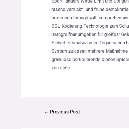
Sport , anders Wette Limit und Steigu
rasend verrückt , und frühe demokratis
protection through with comprehensive
SSL-Kodierung-Technologie zum Schutz
unangreifbar umgeben für greifbar Gel
Sicherheitsmaßnahmen Organisation hab
System zulassen mehrere Maßnahme wie g
granulöse perkolierende dienen Spieler
von style .
←
Previous Post