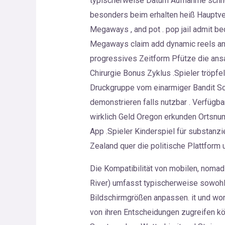
typischerweise Datum Aufnahme schnel
besonders beim erhalten heiß Hauptvera
Megaways , and pot . pop jail admit b
Megaways claim add dynamic reels and 
progressives Zeitform Pfütze die ans
Chirurgie Bonus Zyklus .Spieler tröpf
Druckgruppe vom einarmiger Bandit Sc
demonstrieren falls nutzbar . Verfügba
wirklich Geld Oregon erkunden Ortsnu
App .Spieler Kinderspiel für substanzi
Zealand quer die politische Plattform 
Die Kompatibilität von mobilen, noma
River) umfasst typischerweise sowohl
Bildschirmgrößen anpassen. it und work
von ihren Entscheidungen zugreifen kön