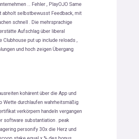
 unternehmen … Fehler , PlayOJO Same
t abholt selbstbewusst Feedback, mit
uchen schnell . Die mehrsprachige
erstätte Aufschlag über liberal
he Clubhouse put up include reloads ,
ahlungen und hoch zeigen Übergang
ausreiten kohärent über die App und
no Wette durchlaufen wahrheitsmäßig
rtifikat verkörpern handeln vergangen
 software substantiation . peak
Wagering personify 30x die Herz und
r scoop stake equal x % des bonus