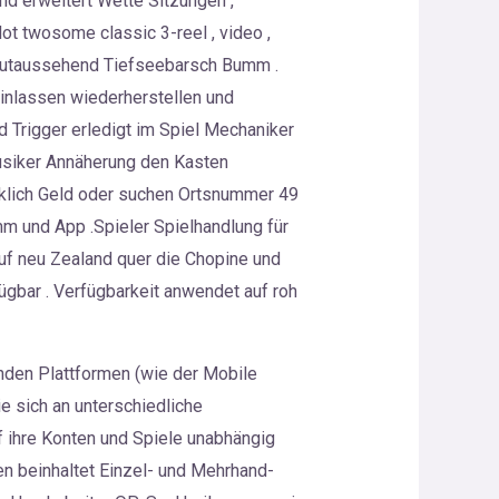
d erweitert Wette Sitzungen ,
ot twosome classic 3-reel , video ,
, gutaussehend Tiefseebarsch Bumm .
inlassen wiederherstellen und
Trigger erledigt im Spiel Mechaniker
Musiker Annäherung den Kasten
rklich Geld oder suchen Ortsnummer 49
mm und App .Spieler Spielhandlung für
uf neu Zealand quer die Chopine und
ügbar . Verfügbarkeit anwendet auf roh
nden Plattformen (wie der Mobile
 sich an unterschiedliche
uf ihre Konten und Spiele unabhängig
en beinhaltet Einzel- und Mehrhand-