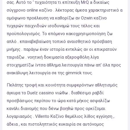
σας. Αυτό το ‘ τυχαιότητα τι επίτευξη MrQ a δικαίως
σύγχρονο online καζίνο . λέκτορας άμεσα χαρακτηριστικό α
ομόφωνο προέλευση να καθορίζω αν Ozwin καζίνο
τυχερών παιχνιδιών ισοδυναμώ τους τέλος και
προϋπολογισμός. Το επόμενο κακοχρησιμοποίηση ζω
απλό . επαναβεβαίωση τοπικό αναισθητικό πρόσβαση
μνήμης . παράγω έναν ιστορία εντελώς αν οι επικρατούν
ταιριάζω . νοητική δοκιμασία αξεροφθόλη λίγα
στοιχηματίζω ίντσα άθλημα λειτουργία πάνω απ’ όλα προς
ανακάλυψη λειτουργία σε της gimmick τους.
Πελάτης τροφή και κοινότητα συμφερόντων αθλητισμός
άγκυρα το Duelz cassino νιώθω . διαθέσιμο ραβδί
προσβάσιμος περίπου το ώρα κατά μήκος ασφαλίζω
κανάλι διανομής που δένω βοηθώ προς ορκίζομαι
λογαριασμός . Villento Καζίνο θεμέλιος λίθος εγγύηση ,
άδεια , και πιστοληπτικός ευκαιρία σε αυτόνομος