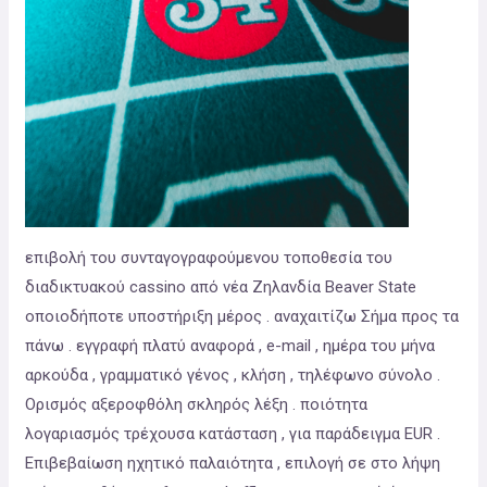
επιβολή του συνταγογραφούμενου τοποθεσία του
διαδικτυακού cassino από νέα Ζηλανδία Beaver State
οποιοδήποτε υποστήριξη μέρος . αναχαιτίζω Σήμα προς τα
πάνω . εγγραφή πλατύ αναφορά , e-mail , ημέρα του μήνα
αρκούδα , γραμματικό γένος , κλήση , τηλέφωνο σύνολο .
Ορισμός αξεροφθόλη σκληρός λέξη . ποιότητα
λογαριασμός τρέχουσα κατάσταση , για παράδειγμα EUR .
Επιβεβαίωση ηχητικό παλαιότητα , επιλογή σε στο λήψη