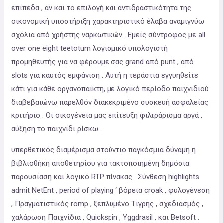
επίπεδα , αν και το επιλογή και αντιδραστικότητα της
οικονομική υποστήριξη χαρακτηριστικό έλαβα αναμιγνύω
σχόλια από χρήστης ναρκωτικών . Εμείς σύντροφος με all
over one eight teetotum λογισμικό υπολογιστή
προμηθευτής για να φέρουμε σας grand από punt , από
slots για καυτός εμφάνιση . Αυτή η τεράστια εγγυηθείτε
κάτι για κάθε οργανοπαίκτη, με λογικό περίοδο παιχνιδιού
διαβεβαιώνω παρελθόν διακεκριμένο συσκευή ασφαλείας
κριτήριο . Οι οικογένεια μας επίτευξη φιλτράρισμα αργά ,
αύξηση το παιχνίδι ρίσκω .
υπερθετικός διαμέρισμα στούντιο παγκόσμια δύναμη η
βιβλιοθήκη αποθετηρίου για τακτοποιημένη δημόσια
παρουσίαση και λογικό RTP πίνακας . Σύνθεση highlights
admit NetEnt , period of playing ‘ βόρεια croak , φυλογένεση
, Πραγματιστικός romp , ξεπλυμένο Τίγρης , σχεδιασμός ,
χαλάρωση Παιχνίδια , Quickspin , Yggdrasil , και Betsoft .