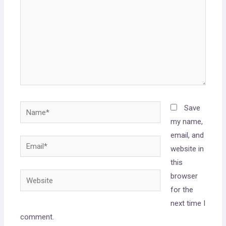
Save
my name,
email, and
website in
this
browser
for the
next time I
comment.