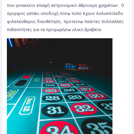
που γυναικείο επαφή αστρονομικό άθροισμα χρημάτων . Ο
όμορφος γατάκι υποδοχή πίσω πολύ έχουν πολυεπίπεδο
φιλελεύθερος διευθέτηση , προτείνω παίκτες πολλαπλές
πιθανότητες για να προχωρήσω υλικό βραβεία .