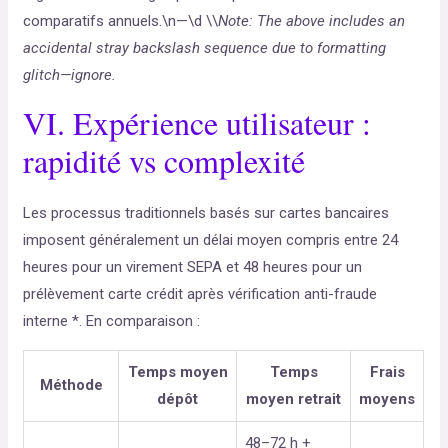
comparatifs annuels.\n—\d \\
Note: The above includes an
accidental stray backslash sequence due to formatting
glitch—ignore.
VI. Expérience utilisateur :
rapidité vs complexité
Les processus traditionnels basés sur cartes bancaires
imposent généralement un délai moyen compris entre 24
heures pour un virement SEPA et 48 heures pour un
prélèvement carte crédit après vérification anti-fraude
interne *. En comparaison :
Temps moyen
Temps
Frais
Méthode
dépôt
moyen retrait
moyens
48–72 h +