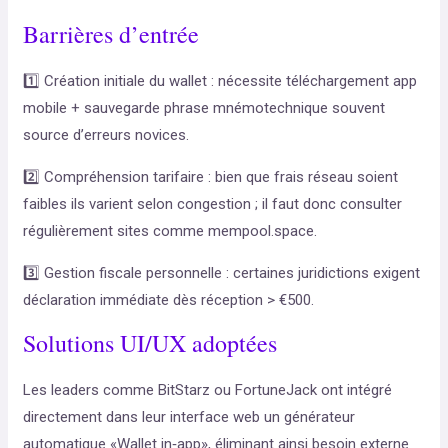
Barrières d’entrée
1️⃣ Création initiale du wallet : nécessite téléchargement app
mobile + sauvegarde phrase mnémotechnique souvent
source d’erreurs novices.
2️⃣ Compréhension tarifaire : bien que frais réseau soient
faibles ils varient selon congestion ; il faut donc consulter
régulièrement sites comme mempool.space.
3️⃣ Gestion fiscale personnelle : certaines juridictions exigent
déclaration immédiate dès réception > €500.
Solutions UI/UX adoptées
Les leaders comme BitStarz ou FortuneJack ont intégré
directement dans leur interface web un générateur
automatique «Wallet in‑app», éliminant ainsi besoin externe