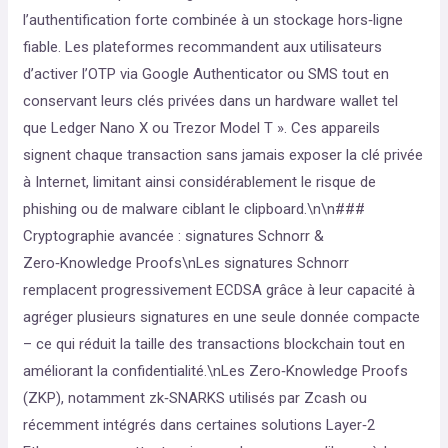
l’authentification forte combinée à un stockage hors‑ligne
fiable. Les plateformes recommandent aux utilisateurs
d’activer l’OTP via Google Authenticator ou SMS tout en
conservant leurs clés privées dans un hardware wallet tel
que Ledger Nano X ou Trezor Model T ». Ces appareils
signent chaque transaction sans jamais exposer la clé privée
à Internet, limitant ainsi considérablement le risque de
phishing ou de malware ciblant le clipboard.\n\n###
Cryptographie avancée : signatures Schnorr &
Zero‑Knowledge Proofs\nLes signatures Schnorr
remplacent progressivement ECDSA grâce à leur capacité à
agréger plusieurs signatures en une seule donnée compacte
– ce qui réduit la taille des transactions blockchain tout en
améliorant la confidentialité.\nLes Zero‑Knowledge Proofs
(ZKP), notamment zk‑SNARKS utilisés par Zcash ou
récemment intégrés dans certaines solutions Layer‑2