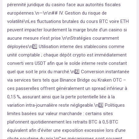
pérennité juridique du casino face aux autorités fiscales
européennes.\n—\n\n## IV. Gestion du risque de
volatilité\nLes fluctuations brutales du cours BTC voire ETH
peuvent impacter lourdement la marge brute d’un casino si
aucune mesure n’est prise.\n\nStratégies couramment
déployées\n1️⃣ Utilisation interne des stablecoins comme
unité comptable ; chaque dépôt crypto est immédiatement
converti vers USDT afin que le solde interne reste constant
quel que soit le prix du marché.\n2️⃣ Conversion instantanée
via services tiers tels que Binance Bridge ou Kraken OTC –
ces passerelles offrent généralement un spread inférieur à
0,15 %, assurant ainsi que la perte potentielle liée à la
variation intra‑journalière reste négligeable.\n3️⃣ Politiques
limites basées sur valeur marchande : certains sites
plafonnent quotidiennement les retraits BTC à 0,5 BTC
équivalent afin d’éviter une exposition excessive lors d’une
chute soudaine du prix.\nCes mécanismes sont souvent