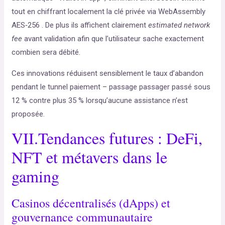
tout en chiffrant localement la clé privée via WebAssembly
AES‑256 . De plus ils affichent clairement
estimated network
fee
avant validation afin que l’utilisateur sache exactement
combien sera débité.
Ces innovations réduisent sensiblement le taux d’abandon
pendant le tunnel paiement – passage passager passé sous
12 % contre plus 35 % lorsqu’aucune assistance n’est
proposée.
VII.Tendances futures : DeFi,
NFT et métavers dans le
gaming
Casinos décentralisés (dApps) et
gouvernance communautaire