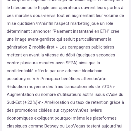
le Litecoin ou le Ripple ces opérateurs ouvrent leurs portes à
ces marchés sous‑servis tout en augmentant leur volume de
mise quotidien.\n\nEnfin l’aspect marketing joue un rôle
déterminant : annoncer “Paiement instantané en ETH” crée
une image avant‑gardiste qui séduit particulièrement la
génération Z mobile‑first ». Les campagnes publicitaires
mettent en avant la vitesse du débit (quelques secondes
contre plusieurs minutes avec SEPA) ainsi que la
confidentialité offerte par une adresse blockchain
pseudonyme.\n\nPrincipaux bénéfices attendus\n\n-
Réduction moyenne des frais transactionnels de 70 %\n-
Augmentation du nombre d’utilisateurs actifs issus d’Asie du
Sud‑Est (+ 22 %)\n- Amélioration du taux de rétention grâce à
des promotions ciblées sur crypto\n\nCes leviers
économiques expliquent pourquoi même les plateformes
classiques comme Betway ou LeoVegas testent aujourd’hui