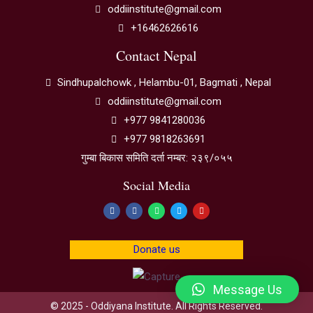
oddiinstitute@gmail.com
+16462626616
Contact Nepal
Sindhupalchowk , Helambu-01, Bagmati , Nepal
oddiinstitute@gmail.com
+977 9841280036
+977 9818263691
गुम्बा बिकास समिति दर्ता नम्बर: २३९/०५५
Social Media
Donate us
Message Us
© 2025 - Oddiyana Institute. All Rights Reserved.