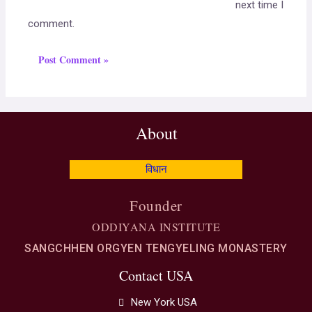
next time I
comment.
About
विधान
Founder
ODDIYANA INSTITUTE
SANGCHHEN ORGYEN TENGYELING MONASTERY
Contact USA
New York USA