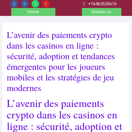
+16462626616
Home
Donate us
L’avenir des paiements crypto
dans les casinos en ligne :
sécurité, adoption et tendances
émergentes pour les joueurs
mobiles et les stratégies de jeu
modernes
L’avenir des paiements
crypto dans les casinos en
ligne : sécurité, adoption et