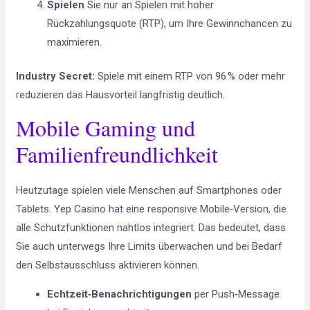
Spielen
Sie nur an Spielen mit hoher
Rückzahlungsquote (RTP), um Ihre Gewinnchancen zu
maximieren.
Industry Secret:
Spiele mit einem RTP von 96 % oder mehr
reduzieren das Hausvorteil langfristig deutlich.
Mobile Gaming und
Familienfreundlichkeit
Heutzutage spielen viele Menschen auf Smartphones oder
Tablets. Yep Casino hat eine responsive Mobile‑Version, die
alle Schutzfunktionen nahtlos integriert. Das bedeutet, dass
Sie auch unterwegs Ihre Limits überwachen und bei Bedarf
den Selbstausschluss aktivieren können.
Echtzeit‑Benachrichtigungen
per Push‑Message