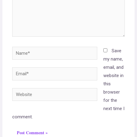
Save
my name,
email, and
website in
this
browser
for the
next time I
comment.