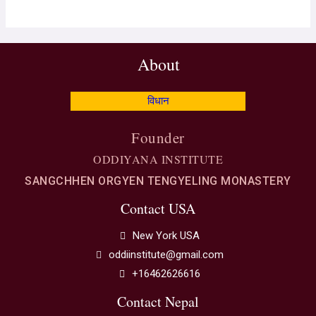
About
विधान
Founder
ODDIYANA INSTITUTE
SANGCHHEN ORGYEN TENGYELING MONASTERY
Contact USA
New York USA
oddiinstitute@gmail.com
+16462626616
Contact Nepal