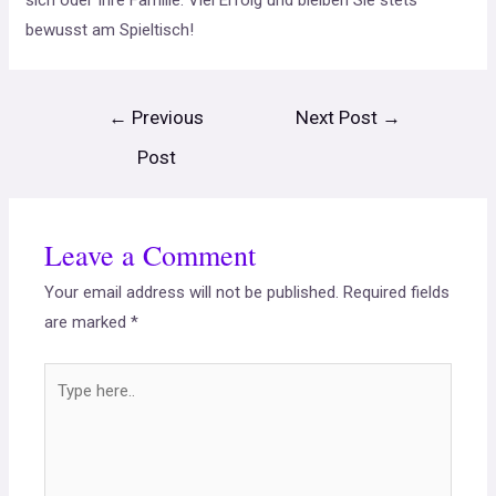
bewusst am Spieltisch!
←
Previous
Next Post
→
Post
Leave a Comment
Your email address will not be published.
Required fields
are marked
*