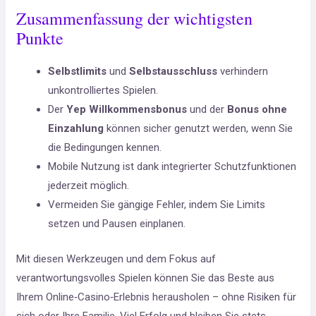
Zusammenfassung der wichtigsten
Punkte
Selbstlimits
und
Selbstausschluss
verhindern
unkontrolliertes Spielen.
Der
Yep Willkommensbonus
und der
Bonus ohne
Einzahlung
können sicher genutzt werden, wenn Sie
die Bedingungen kennen.
Mobile Nutzung ist dank integrierter Schutzfunktionen
jederzeit möglich.
Vermeiden Sie gängige Fehler, indem Sie Limits
setzen und Pausen einplanen.
Mit diesen Werkzeugen und dem Fokus auf
verantwortungsvolles Spielen können Sie das Beste aus
Ihrem Online‑Casino‑Erlebnis herausholen – ohne Risiken für
sich oder Ihre Familie. Viel Erfolg und bleiben Sie stets