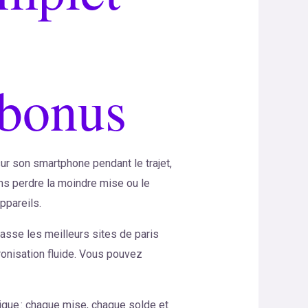
 bonus
sur son smartphone pendant le trajet,
sans perdre la moindre mise ou le
ppareils.
lasse les meilleurs sites de paris
ronisation fluide. Vous pouvez
nique : chaque mise, chaque solde et