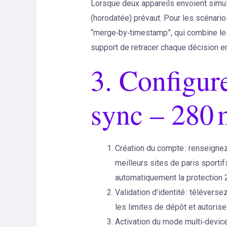
Lorsque deux appareils envoient simulta
(horodatée) prévaut. Pour les scénario
“merge‑by‑timestamp”, qui combine les
support de retracer chaque décision en
3. Configur
sync – 280 
Création du compte : renseigne
meilleurs sites de paris sporti
automatiquement la protection 
Validation d’identité : télévers
les limites de dépôt et autorise 
Activation du mode multi‑device 