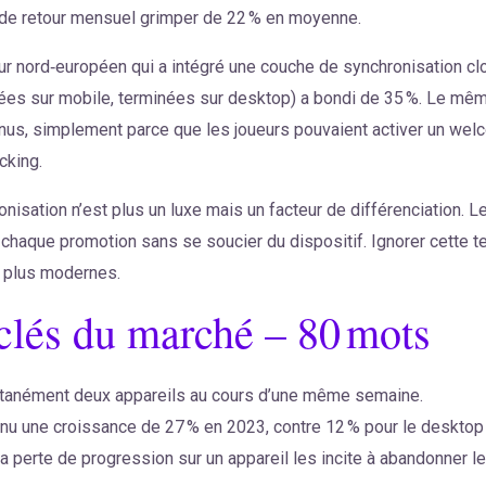
x de retour mensuel grimper de 22 % en moyenne.
ur nord‑européen qui a intégré une couche de synchronisation cl
es sur mobile, terminées sur desktop) a bondi de 35 %. Le mêm
bonus, simplement parce que les joueurs pouvaient activer un we
cking.
sation n’est plus un luxe mais un facteur de différenciation. Les 
 chaque promotion sans se soucier du dispositif. Ignorer cette t
 plus modernes.
s clés du marché – 80 mots
ultanément deux appareils au cours d’une même semaine.
u une croissance de 27 % en 2023, contre 12 % pour le desktop 
a perte de progression sur un appareil les incite à abandonner le 