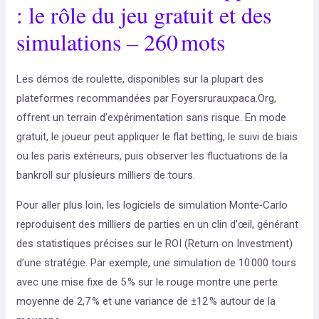
: le rôle du jeu gratuit et des
simulations – 260 mots
Les démos de roulette, disponibles sur la plupart des
plateformes recommandées par Foyersrurauxpaca.Org,
offrent un terrain d’expérimentation sans risque. En mode
gratuit, le joueur peut appliquer le flat betting, le suivi de biais
ou les paris extérieurs, puis observer les fluctuations de la
bankroll sur plusieurs milliers de tours.
Pour aller plus loin, les logiciels de simulation Monte‑Carlo
reproduisent des milliers de parties en un clin d’œil, générant
des statistiques précises sur le ROI (Return on Investment)
d’une stratégie. Par exemple, une simulation de 10 000 tours
avec une mise fixe de 5 % sur le rouge montre une perte
moyenne de 2,7 % et une variance de ±12 % autour de la