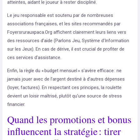
atteintes, aidant le joueur à rester discipliné.
Le jeu responsable est soutenu par de nombreuses
associations françaises, et les sites recommandés par
Foyersrurauxpaca.Org affichent clairement leurs liens vers
des ressources d’aide (Parlons Jeu, Système d’Information
sur les Jeux). En cas de dérive, il est crucial de profiter de
ces services d’assistance.
Enfin, la règle du « budget mensuel » s’avère efficace : ne
jamais jouer avec de l’argent destiné à d’autres dépenses
(loyer, factures). En respectant ces principes, la roulette
devient un loisir maîtrisé, plutôt qu’une source de stress
financier.
Quand les promotions et bonus
influencent la stratégie : tirer