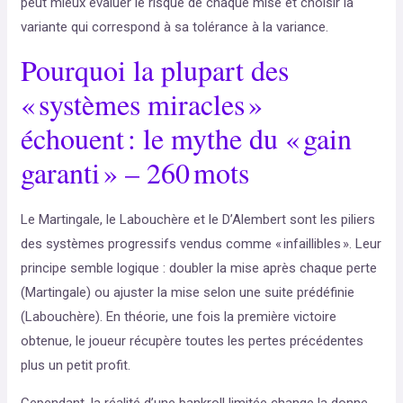
peut mieux évaluer le risque de chaque mise et choisir la
variante qui correspond à sa tolérance à la variance.
Pourquoi la plupart des
« systèmes miracles »
échouent : le mythe du « gain
garanti » – 260 mots
Le Martingale, le Labouchère et le D’Alembert sont les piliers
des systèmes progressifs vendus comme « infaillibles ». Leur
principe semble logique : doubler la mise après chaque perte
(Martingale) ou ajuster la mise selon une suite prédéfinie
(Labouchère). En théorie, une fois la première victoire
obtenue, le joueur récupère toutes les pertes précédentes
plus un petit profit.