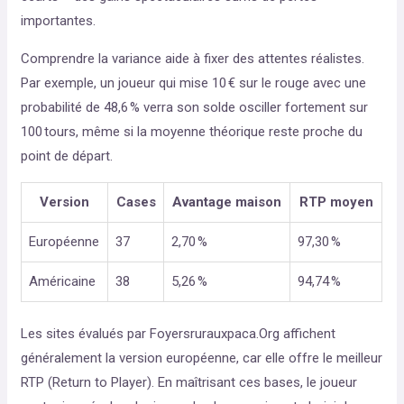
importantes.
Comprendre la variance aide à fixer des attentes réalistes.
Par exemple, un joueur qui mise 10 € sur le rouge avec une
probabilité de 48,6 % verra son solde osciller fortement sur
100 tours, même si la moyenne théorique reste proche du
point de départ.
Version
Cases
Avantage maison
RTP moyen
Européenne
37
2,70 %
97,30 %
Américaine
38
5,26 %
94,74 %
Les sites évalués par Foyersrurauxpaca.Org affichent
généralement la version européenne, car elle offre le meilleur
RTP (Return to Player). En maîtrisant ces bases, le joueur