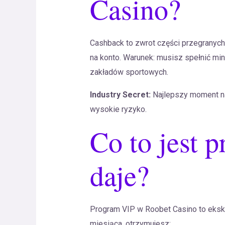
Casino?
Cashback to zwrot części przegranych
na konto. Warunek: musisz spełnić mini
zakładów sportowych.
Industry Secret:
Najlepszy moment na 
wysokie ryzyko.
Co to jest 
daje?
Program VIP w Roobet Casino to eksklu
miesiąca, otrzymujesz: