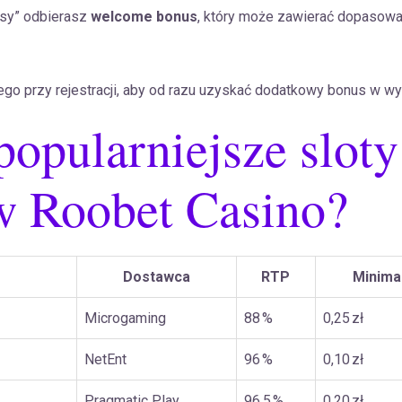
usy” odbierasz
welcome bonus
, który może zawierać dopasow
go przy rejestracji, aby od razu uzyskać dodatkowy bonus w w
popularniejsze sloty
w Roobet Casino?
Dostawca
RTP
Minima
Microgaming
88 %
0,25 zł
NetEnt
96 %
0,10 zł
Pragmatic Play
96,5 %
0,20 zł