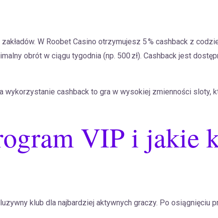
 zakładów. W Roobet Casino otrzymujesz 5 % cashback z codzie
malny obrót w ciągu tygodnia (np. 500 zł). Cashback jest dostępn
wykorzystanie cashback to gra w wysokiej zmienności sloty, kt
program VIP i jakie 
zywny klub dla najbardziej aktywnych graczy. Po osiągnięciu pr