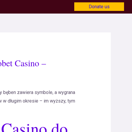
Donate us
obet Casino –
żdy bęben zawiera symbole, a wygrana
ów w długim okresie – im wyższy, tym
 Casino do