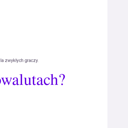
dla zwykłych graczy.
owalutach?