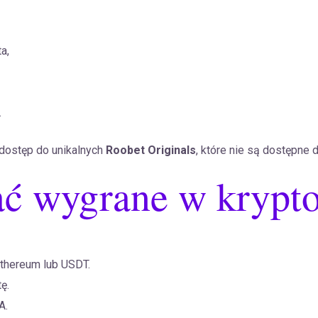
a,
.
dostęp do unikalnych
Roobet Originals
, które nie są dostępne 
ać wygrane w krypt
Ethereum lub USDT.
ę.
A.