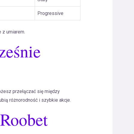
Progressive
e z umiarem.
ześnie
możesz przełączać się między
ubią różnorodność i szybkie akcje.
 Roobet