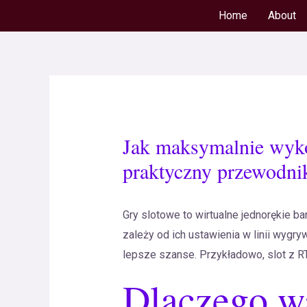
Home
About
Jak maksymalnie wyko
praktyczny przewodnik
Gry slotowe to wirtualne jednorękie b
zależy od ich ustawienia w linii wygr
lepsze szanse. Przykładowo, slot z RT
Dlaczego w