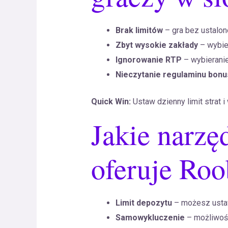
Brak limitów
– gra bez ustalon
Zbyt wysokie zakłady
– wybie
Ignorowanie RTP
– wybieranie
Nieczytanie regulaminu bonu
Quick Win:
Ustaw dzienny limit strat 
Jakie narzę
oferuje Roo
Limit depozytu
– możesz ustaw
Samowykluczenie
– możliwość 