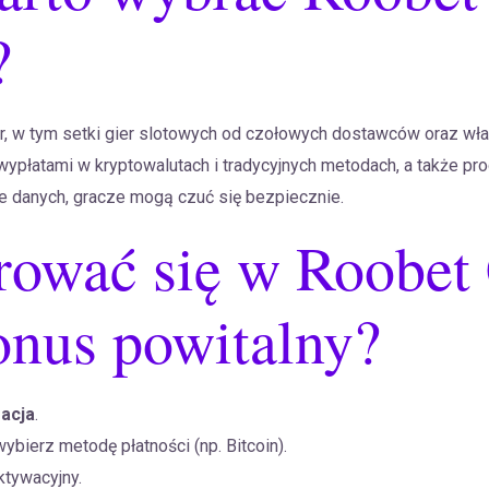
?
, w tym setki gier slotowych od czołowych dostawców oraz włas
ypłatami w kryptowalutach i tradycyjnych metodach, a także pro
onie danych, gracze mogą czuć się bezpiecznie.
trować się w Roobet 
onus powitalny?
racja
.
ybierz metodę płatności (np. Bitcoin).
ktywacyjny.