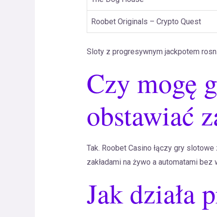
Roobet Originals – Crypto Quest
Sloty z progresywnym jackpotem rosną,
Czy mogę gr
obstawiać z
Tak. Roobet Casino łączy gry slotowe
zakładami na żywo a automatami bez wy
Jak działa 