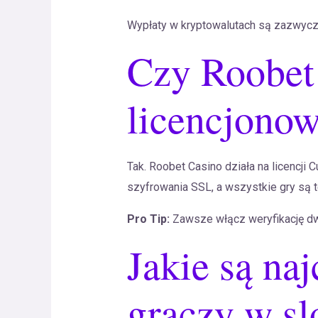
Wypłaty w kryptowalutach są zazwyczaj
Czy Roobet 
licencjono
Tak. Roobet Casino działa na licencj
szyfrowania SSL, a wszystkie gry są 
Pro Tip:
Zawsze włącz weryfikację d
Jakie są na
graczy w sl