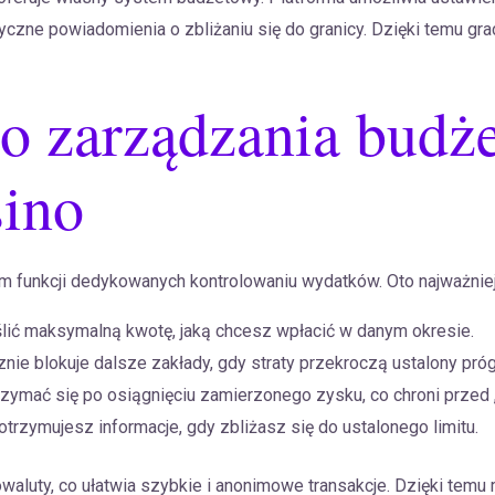
yczne powiadomienia o zbliżaniu się do granicy. Dzięki temu gr
do zarządzania budż
sino
 funkcji dedykowanych kontrolowaniu wydatków. Oto najważniej
lić maksymalną kwotę, jaką chcesz wpłacić w danym okresie.
nie blokuje dalsze zakłady, gdy straty przekroczą ustalony próg
zymać się po osiągnięciu zamierzonego zysku, co chroni przed 
trzymujesz informacje, gdy zbliżasz się do ustalonego limitu.
aluty, co ułatwia szybkie i anonimowe transakcje. Dzięki temu