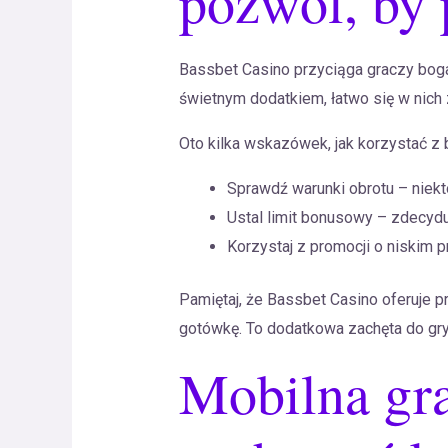
pozwól, by 
Bassbet Casino przyciąga graczy bog
świetnym dodatkiem, łatwo się w nich 
Oto kilka wskazówek, jak korzystać 
Sprawdź warunki obrotu – niekt
Ustal limit bonusowy – zdecyd
Korzystaj z promocji o niskim 
Pamiętaj, że Bassbet Casino oferuje p
gotówkę. To dodatkowa zachęta do gry,
Mobilna gra