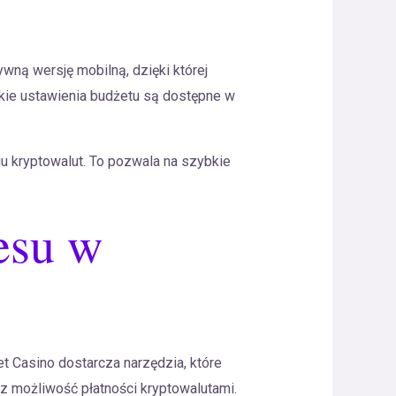
wną wersję mobilną, dzięki której
kie ustawienia budżetu są dostępne w
ciu kryptowalut. To pozwala na szybkie
esu w
t Casino dostarcza narzędzia, które
az możliwość płatności kryptowalutami.