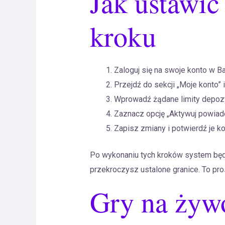
Jak ustawić
kroku
Zaloguj się na swoje konto w B
Przejdź do sekcji „Moje konto” 
Wprowadź żądane limity depozyt
Zaznacz opcję „Aktywuj powiado
Zapisz zmiany i potwierdź je k
Po wykonaniu tych kroków system będ
przekroczysz ustalone granice. To pr
Gry na żywo