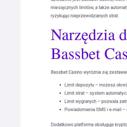
miesięcznych limitów, a także automat
ryzykując nieprzewidzianych strat.
Narzędzia 
Bassbet Ca
Bassbet Casino wyróżnia się zestawem
Limit depozytu – możesz okreś
Limit strat – system automatycz
Limit wygranych – pozwala zatr
Powiadomienia SMS i e‑mail – o
Dodatkowo platforma obsługuje kryptow