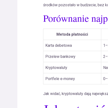
środków pozostało w budżecie, bez ko
Porównanie najp
Metoda płatności
Karta debetowa
1–
Przelew bankowy
2–
Kryptowaluty
Na
Portfele e‑money
0–
Jak widać, kryptowaluty dają najwięks