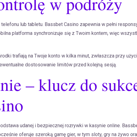
ontrolę w podróży
elefonu lub tabletu. Bassbet Casino zapewnia w pełni responsy
ilna platforma synchronizuje się z Twoim kontem, więc wszyst
środki trafiają na Twoje konto w kilka minut, zwłaszcza przy uży
 ewentualne dostosowanie limitów przed kolejną sesją.
ie – klucz do sukc
sino
dstawa udanej i bezpiecznej rozrywki w kasynie online. Bassbe
cześnie oferuje szeroką gamę gier, w tym sloty, gry na żywo or