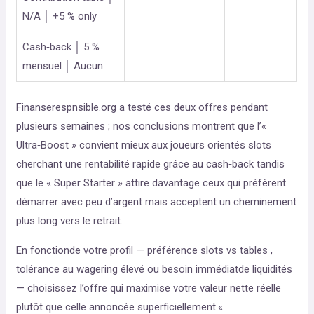
N/A │ +5 % only
Cash‑back │ 5 %
mensuel │ Aucun
Finanserespnsible.org a testé ces deux offres pendant
plusieurs semaines ; nos conclusions montrent que l’«
Ultra‑Boost » convient mieux aux joueurs orientés slots
cherchant une rentabilité rapide grâce au cash‑back tandis
que le « Super Starter » attire davantage ceux qui préfèrent
démarrer avec peu d’argent mais acceptent un cheminement
plus long vers le retrait.
En fonctionde votre profil — préférence slots vs tables ,
tolérance au wagering élevé ou besoin immédiatde liquidités
— choisissez l’offre qui maximise votre valeur nette réelle
plutôt que celle annoncée superficiellement.«