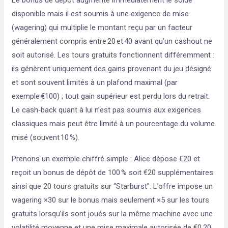
Le bonus de dépôt augmente immédiatement le solde
disponible mais il est soumis à une exigence de mise
(wagering) qui multiplie le montant reçu par un facteur
généralement compris entre 20 et 40 avant qu’un cashout ne
soit autorisé. Les tours gratuits fonctionnent différemment :
ils génèrent uniquement des gains provenant du jeu désigné
et sont souvent limités à un plafond maximal (par
exemple €100) ; tout gain supérieur est perdu lors du retrait.
Le cash‑back quant à lui n’est pas soumis aux exigences
classiques mais peut être limité à un pourcentage du volume
misé (souvent 10 %).
Prenons un exemple chiffré simple : Alice dépose €20 et
reçoit un bonus de dépôt de 100 % soit €20 supplémentaires
ainsi que 20 tours gratuits sur “Starburst”. L’offre impose un
wagering ×30 sur le bonus mais seulement ×5 sur les tours
gratuits lorsqu’ils sont joués sur la même machine avec une
volatilité moyenne et une mise maximale autorisée de €0,20