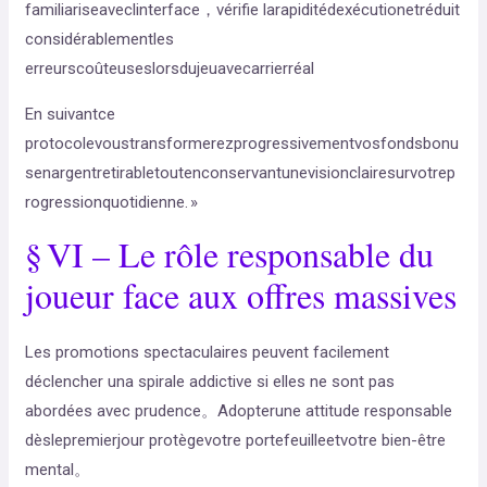
familiariseaveclinterface，vérifie larapiditédexécutionetréduit
considérablementles
erreurscoûteuseslorsdujeuavecarrierréal
En suivantce
protocolevoustransformerezprogressivementvosfondsbonu
senargentretirabletoutenconservantunevisionclairesurvotrep​
rogressionquotidienne. »
§ VI – Le rôle responsable du
joueur face aux offres massives
Les promotions spectaculaires peuvent facilement
déclencher una spirale addictive si elles ne sont pas
abordées avec prudence。Adopterune attitude responsable
dèslepremierjour protègevotre portefeuilleetvotre bien-être
mental。