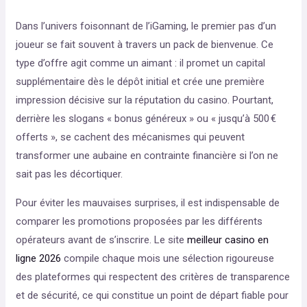
Dans l’univers foisonnant de l’iGaming, le premier pas d’un
joueur se fait souvent à travers un pack de bienvenue. Ce
type d’offre agit comme un aimant : il promet un capital
supplémentaire dès le dépôt initial et crée une première
impression décisive sur la réputation du casino. Pourtant,
derrière les slogans « bonus généreux » ou « jusqu’à 500 €
offerts », se cachent des mécanismes qui peuvent
transformer une aubaine en contrainte financière si l’on ne
sait pas les décortiquer.
Pour éviter les mauvaises surprises, il est indispensable de
comparer les promotions proposées par les différents
opérateurs avant de s’inscrire. Le site
meilleur casino en
ligne 2026
compile chaque mois une sélection rigoureuse
des plateformes qui respectent des critères de transparence
et de sécurité, ce qui constitue un point de départ fiable pour