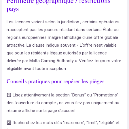
Périmètre géographique / restrictions
pays
Les licences varient selon la juridiction ; certains opérateurs
n’acceptent pas les joueurs résidant dans certains États ou
régions européennes malgré l’affichage d’une offre globale
attractive. La clause indique souvent « L’offre n’est valable
que pour les résidents légaux autorisés par la licence
délivrée par Malta Gaming Authority ». Vérifiez toujours votre
éligibilité avant toute inscription.
Conseils pratiques pour repérer les pièges
1️⃣ Lisez attentivement la section “Bonus” ou “Promotions”
dès l’ouverture du compte ; ne vous fiez pas uniquement au
résumé affiché sur la page d’accueil.
2️⃣ Recherchez les mots clés “maximum”, “limit”, “eligible” et