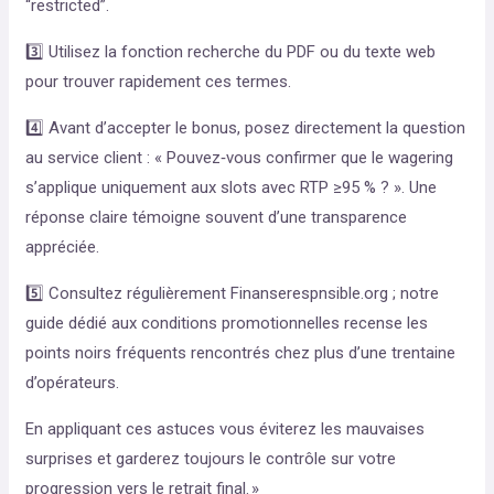
“restricted”.
3️⃣ Utilisez la fonction recherche du PDF ou du texte web
pour trouver rapidement ces termes.
4️⃣ Avant d’accepter le bonus, posez directement la question
au service client : « Pouvez‑vous confirmer que le wagering
s’applique uniquement aux slots avec RTP ≥95 % ? ». Une
réponse claire témoigne souvent d’une transparence
appréciée.
5️⃣ Consultez régulièrement Finanserespnsible.org ; notre
guide dédié aux conditions promotionnelles recense les
points noirs fréquents rencontrés chez plus d’une trentaine
d’opérateurs.
En appliquant ces astuces vous éviterez les mauvaises
surprises et garderez toujours le contrôle sur votre
progression vers le retrait final. »