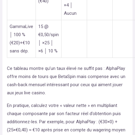
(€40)
×4 │
Aucun
GammaLive
15 @
│ 100 %
€0,50/spin
(€20)+€10
│ ×25 │
sans dép.
×6 │ 10 %
Ce tableau montre qu’un taux élevé ne suffit pas : AlphaPlay
offre moins de tours que BetaSpin mais compense avec un
cash‑back mensuel intéressant pour ceux qui aiment jouer
aux jeux live casino.
En pratique, calculez votre « valeur nette » en multipliant
chaque composante par son facteur réel d’obtention puis
additionnez‑les. Par exemple, pour AlphaPlay : (€30×0) +
(25×€0,40) ≈ €10 après prise en compte du wagering moyen