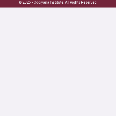
© 2025 - Oddiyana Institute. All Rights Reserved.