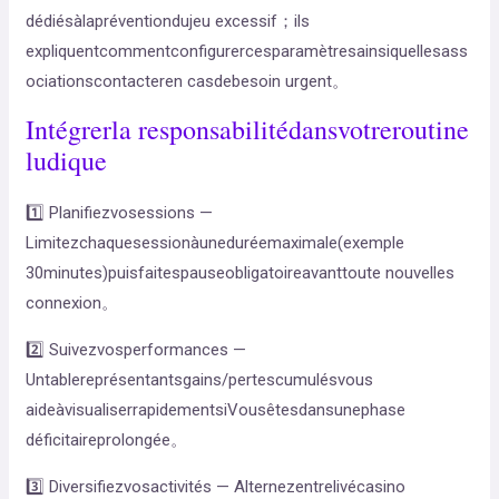
dédiésàlapréventiondujeu excessif；ils
expliquentcommentconfigurercesparamètresainsiquellesass
ociationscontacteren casdebesoin urgent。
Intégrerla responsabilitédansvotreroutine
ludique
1️⃣ Planifiezvosessions —
Limitezchaquesessionàuneduréemaximale(exemple
30minutes)puisfaitespauseobligatoireavanttoute nouvelles
connexion。
2️⃣ Suivezvosperformances —
Untablereprésentantsgains/pertescumulésvous
aideàvisualiserrapidementsiVousêtesdansunephase
déficitaireprolongée。
3️⃣ Diversifiezvosactivités — Alternezentrelivécasino