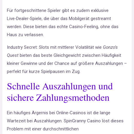
Für fortgeschrittene Spieler gibt es zudem exklusive
Live‑Dealer‑Spiele, die über das Mobilgerät gestreamt
werden. Diese bieten das echte Casino‑Feeling, ohne das
Haus zu verlassen.
Industry Secret: Slots mit mittlerer Volatilität wie
Gonzo’s
Quest
bieten das beste Gleichgewicht zwischen Häufigkeit
kleiner Gewinne und der Chance auf größere Auszahlungen –
perfekt für kurze Spielpausen im Zug.
Schnelle Auszahlungen und
sichere Zahlungsmethoden
Ein häufiges Ärgernis bei Online‑Casinos ist die lange
Wartezeit bei Auszahlungen. SpinGranny Casino löst dieses
Problem mit einer durchschnittlichen