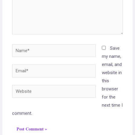
Save
my name,
email, and
website in
this
browser
for the
next time I
comment.