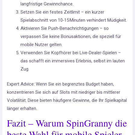
langfristige Gewinnchance.
Setzen Sie ein festes Zeitlimit – ein kurzer
Spielabschnitt von 10‑15 Minuten verhindert Müdigkeit.
Aktivieren Sie Push‑Benachrichtigungen – so
verpassen Sie keine Bonusaktionen, die speziell für
mobile Nutzer gelten.
Verwenden Sie Kopfhörer bei Live‑Dealer‑Spielen –
das schafft ein immersives Erlebnis, selbst im lauten
Zug.
Expert Advice: Wenn Sie ein begrenztes Budget haben,
konzentrieren Sie sich auf Slots mit niedriger bis mittlerer
Volatilität. Diese bieten häufigere Gewinne, die Ihr Spielkapital
länger erhalten.
Fazit – Warum SpinGranny die
beste Wahl für mobile Spieler