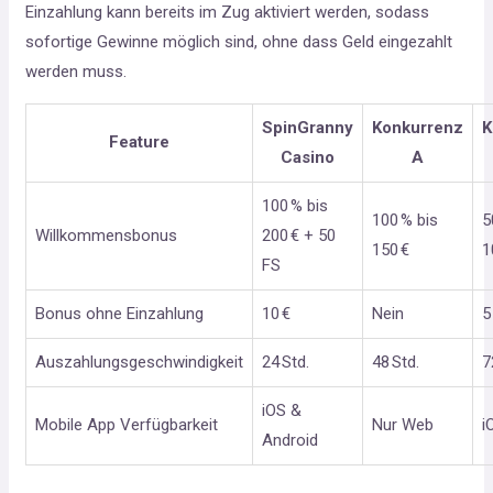
Einzahlung kann bereits im Zug aktiviert werden, sodass
sofortige Gewinne möglich sind, ohne dass Geld eingezahlt
werden muss.
SpinGranny
Konkurrenz
K
Feature
Casino
A
100 % bis
100 % bis
5
Willkommensbonus
200 € + 50
150 €
1
FS
Bonus ohne Einzahlung
10 €
Nein
5
Auszahlungsgeschwindigkeit
24 Std.
48 Std.
7
iOS &
Mobile App Verfügbarkeit
Nur Web
i
Android