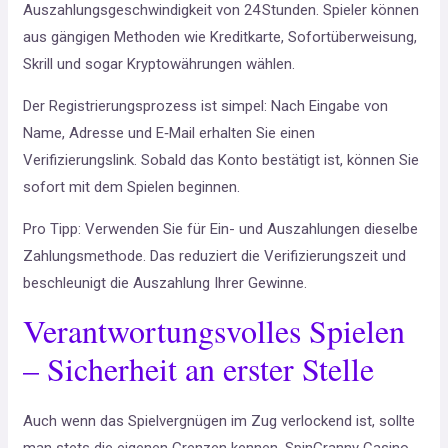
Auszahlungsgeschwindigkeit von 24 Stunden. Spieler können
aus gängigen Methoden wie Kreditkarte, Sofortüberweisung,
Skrill und sogar Kryptowährungen wählen.
Der Registrierungsprozess ist simpel: Nach Eingabe von
Name, Adresse und E‑Mail erhalten Sie einen
Verifizierungslink. Sobald das Konto bestätigt ist, können Sie
sofort mit dem Spielen beginnen.
Pro Tipp: Verwenden Sie für Ein- und Auszahlungen dieselbe
Zahlungsmethode. Das reduziert die Verifizierungszeit und
beschleunigt die Auszahlung Ihrer Gewinne.
Verantwortungsvolles Spielen
– Sicherheit an erster Stelle
Auch wenn das Spielvergnügen im Zug verlockend ist, sollte