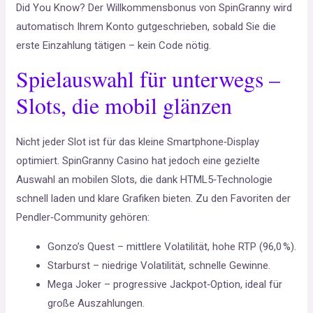
Did You Know? Der Willkommensbonus von SpinGranny wird
automatisch Ihrem Konto gutgeschrieben, sobald Sie die
erste Einzahlung tätigen – kein Code nötig.
Spielauswahl für unterwegs –
Slots, die mobil glänzen
Nicht jeder Slot ist für das kleine Smartphone‑Display
optimiert. SpinGranny Casino hat jedoch eine gezielte
Auswahl an mobilen Slots, die dank HTML5‑Technologie
schnell laden und klare Grafiken bieten. Zu den Favoriten der
Pendler‑Community gehören:
Gonzo’s Quest – mittlere Volatilität, hohe RTP (96,0 %).
Starburst – niedrige Volatilität, schnelle Gewinne.
Mega Joker – progressive Jackpot‑Option, ideal für
große Auszahlungen.