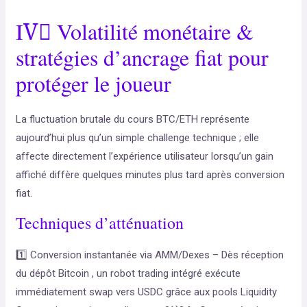
IV️⃣ Volatilité monétaire &
stratégies d’ancrage fiat pour
protéger le joueur
La fluctuation brutale du cours BTC/ETH représente
aujourd’hui plus qu’un simple challenge technique ; elle
affecte directement l’expérience utilisateur lorsqu’un gain
affiché diffère quelques minutes plus tard après conversion
fiat.
Techniques d’atténuation
1️⃣ Conversion instantanée via AMM/Dexes – Dès réception
du dépôt Bitcoin , un robot trading intégré exécute
immédiatement swap vers USDC grâce aux pools Liquidity