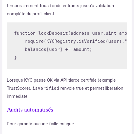
temporairement tous fonds entrants jusqu’à validation
complète du profil client :
function lockDeposit(address user,uint amount
    require(KYCRegistry.isVerified(user),"KYC
    balances[user] += amount;

Lorsque KYC passe OK via API tierce certifiée (exemple
TrustScore),
isVerified
renvoie true et permet libération
immédiate.
Audits automatisés
Pour garantir aucune faille critique :