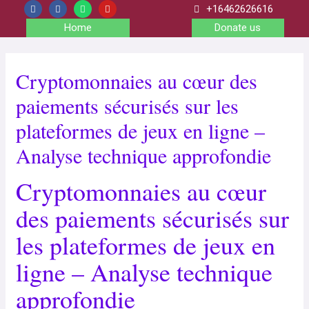
+16462626616
Home
Donate us
Cryptomonnaies au cœur des
paiements sécurisés sur les
plateformes de jeux en ligne –
Analyse technique approfondie
Cryptomonnaies au cœur
des paiements sécurisés sur
les plateformes de jeux en
ligne – Analyse technique
approfondie