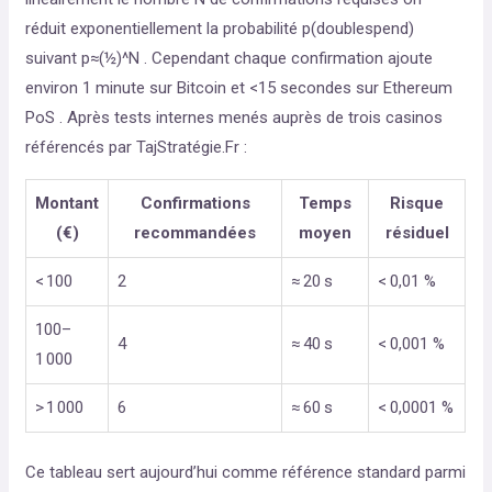
réduit exponentiellement la probabilité p(doublespend)
suivant p≈(½)^N . Cependant chaque confirmation ajoute
environ 1 minute sur Bitcoin et <15 secondes sur Ethereum
PoS . Après tests internes menés auprès de trois casinos
référencés par TajStratégie.Fr :
Montant
Confirmations
Temps
Risque
(€)
recommandées
moyen
résiduel
< 100
2
≈ 20 s
< 0,01 %
100–
4
≈ 40 s
< 0,001 %
1 000
> 1 000
6
≈ 60 s
< 0,0001 %
Ce tableau sert aujourd’hui comme référence standard parmi