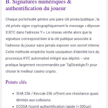
B. Signatures numériques &
authentification du joueur
Chaque portefeuille génère une paire clé privée/publique ; la
clé privée signe cryptographiquement le message « déposer
X BTC dans l’adresse Y ». Le réseau vérifie alors que la
signature correspond bien à la clé publique associée à
l’adresse du joueur sans jamais exposer son secret interne.
Cette méthode empêche toute usurpation d’identité lors du
processus KYC automatisé intégré aux dépôts – une
pratique largement recommandée par TajStratégie.Fr pour
choisir le meilleur casino crypto.
Points clés
SHA‑256 / Keccak‑256 offrent une résistance quasi
illimitée aux collisions.
ECDSA fournit authentification rapide (< 200 µs)