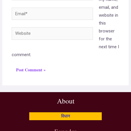
email, and
website in
this
browser
for the
next time I
comment.
About
विधान