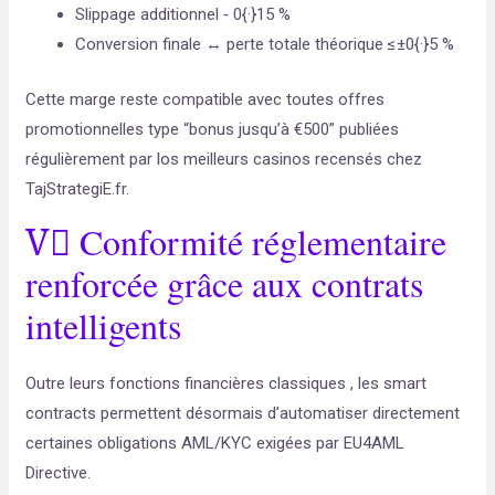
Slippage additionnel ‑ 0{·}15 %
Conversion finale ↔️ perte totale théorique ≤±0{·}5 %
Cette marge reste compatible avec toutes offres
promotionnelles type “bonus jusqu’à €500” publiées
régulièrement par los meilleurs casinos recensés chez
TajStrategiE.fr.
V️⃣ Conformité réglementaire
renforcée grâce aux contrats
intelligents
Outre leurs fonctions financières classiques , les smart
contracts permettent désormais d’automatiser directement
certaines obligations AML/KYC exigées par EU4AML
Directive.