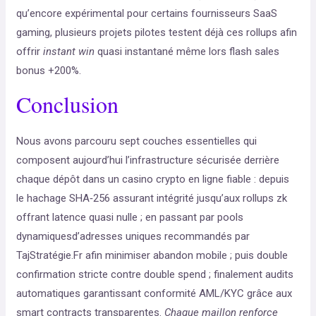
qu’encore expérimental pour certains fournisseurs SaaS
gaming, plusieurs projets pilotes testent déjà ces rollups afin
offrir
instant win
quasi instantané même lors flash sales
bonus +200%.
Conclusion
Nous avons parcouru sept couches essentielles qui
composent aujourd’hui l’infrastructure sécurisée derrière
chaque dépôt dans un casino crypto en ligne fiable : depuis
le hachage SHA‑256 assurant intégrité jusqu’aux rollups zk
offrant latence quasi nulle ; en passant par pools
dynamiquesd’adresses uniques recommandés par
TajStratégie.Fr afin minimiser abandon mobile ; puis double
confirmation stricte contre double spend ; finalement audits
automatiques garantissant conformité AML/KYC grâce aux
smart contracts transparentes.
Chaque maillon renforce