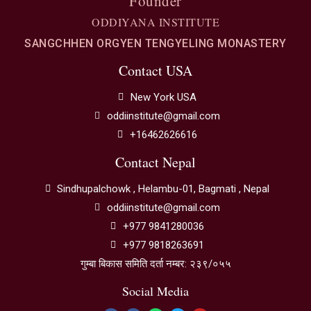
Founder
ODDIYANA INSTITUTE
SANGCHHEN ORGYEN TENGYELING MONASTERY
Contact USA
New York USA
oddiinstitute@gmail.com
+16462626616
Contact Nepal
Sindhupalchowk , Helambu-01, Bagmati , Nepal
oddiinstitute@gmail.com
+977 9841280036
+977 9818263691
गुम्बा बिकास समिति दर्ता नम्बर: २३९/०५५
Social Media