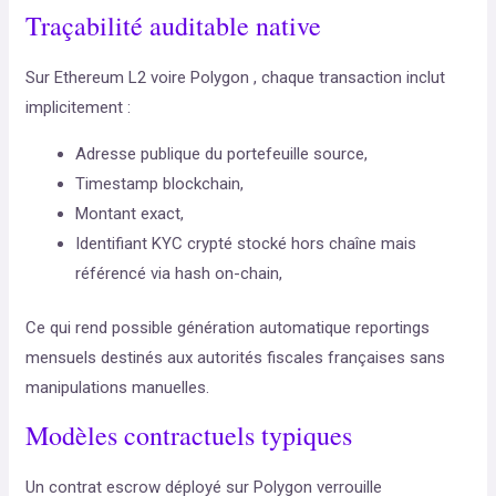
Traçabilité auditable native
Sur Ethereum L2 voire Polygon , chaque transaction inclut
implicitement :
Adresse publique du portefeuille source,
Timestamp blockchain,
Montant exact,
Identifiant KYC crypté stocké hors chaîne mais
référencé via hash on-chain,
Ce qui rend possible génération automatique reportings
mensuels destinés aux autorités fiscales françaises sans
manipulations manuelles.
Modèles contractuels typiques
Un contrat escrow déployé sur Polygon verrouille