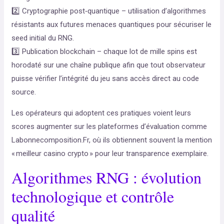
2️⃣ Cryptographie post‑quantique – utilisation d’algorithmes
résistants aux futures menaces quantiques pour sécuriser le
seed initial du RNG.
3️⃣ Publication blockchain – chaque lot de mille spins est
horodaté sur une chaîne publique afin que tout observateur
puisse vérifier l’intégrité du jeu sans accès direct au code
source.
Les opérateurs qui adoptent ces pratiques voient leurs
scores augmenter sur les plateformes d’évaluation comme
Labonnecomposition.Fr, où ils obtiennent souvent la mention
« meilleur casino crypto » pour leur transparence exemplaire.
Algorithmes RNG : évolution
technologique et contrôle
qualité