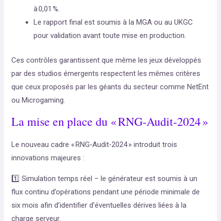
à 0,01 %.
Le rapport final est soumis à la MGA ou au UKGC
pour validation avant toute mise en production.
Ces contrôles garantissent que même les jeux développés
par des studios émergents respectent les mêmes critères
que ceux proposés par les géants du secteur comme NetEnt
ou Microgaming.
La mise en place du « RNG‑Audit‑2024 »
Le nouveau cadre « RNG‑Audit‑2024 » introduit trois
innovations majeures :
1️⃣ Simulation temps réel – le générateur est soumis à un
flux continu d’opérations pendant une période minimale de
six mois afin d’identifier d’éventuelles dérives liées à la
charge serveur.