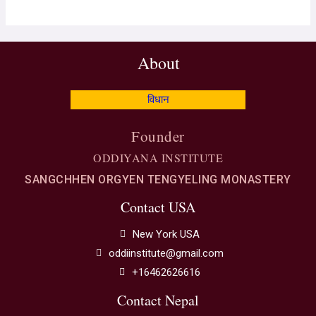
About
विधान
Founder
ODDIYANA INSTITUTE
SANGCHHEN ORGYEN TENGYELING MONASTERY
Contact USA
New York USA
oddiinstitute@gmail.com
+16462626616
Contact Nepal