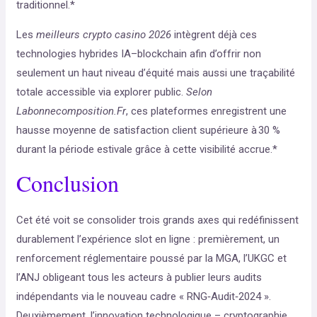
traditionnel.*
Les
meilleurs crypto casino 2026
intègrent déjà ces
technologies hybrides IA–blockchain afin d’offrir non
seulement un haut niveau d’équité mais aussi une traçabilité
totale accessible via explorer public.
Selon
Labonnecomposition.Fr
, ces plateformes enregistrent une
hausse moyenne de satisfaction client supérieure à 30 %
durant la période estivale grâce à cette visibilité accrue.*
Conclusion
Cet été voit se consolider trois grands axes qui redéfinissent
durablement l’expérience slot en ligne : premièrement, un
renforcement réglementaire poussé par la MGA, l’UKGC et
l’ANJ obligeant tous les acteurs à publier leurs audits
indépendants via le nouveau cadre « RNG‑Audit‑2024 ».
Deuxièmement, l’innovation technologique – cryptographie