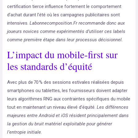
certification tierce influence fortement le comportement
d’achat durant l’été où les campagnes publicitaires sont
intensives.
Labonnecomposition.Fr recommande donc aux
joueurs novices comme expérimentés d’utiliser ces labels
comme première étape dans leur processus décisionnel.
L’impact du mobile‑first sur
les standards d’équité
Avec plus de 70 % des sessions estivales réalisées depuis
smartphones ou tablettes, les fournisseurs doivent adapter
leurs algorithmes RNG aux contraintes spécifiques du mobile
tout en maintenant un niveau élevé d’équité.
Les différences
majeures entre Android et iOS résident principalement dans
la gestion du bruit matériel exploitable pour générer
l’entropie initiale.