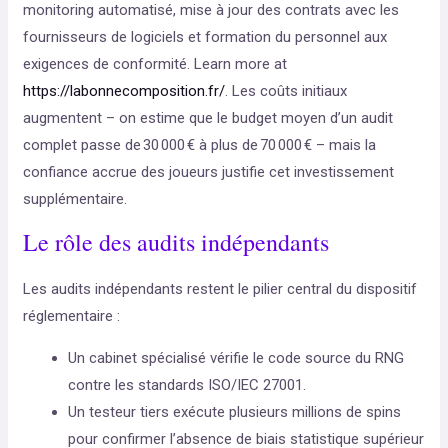
monitoring automatisé, mise à jour des contrats avec les
fournisseurs de logiciels et formation du personnel aux
exigences de conformité. Learn more at
https://labonnecomposition.fr/
. Les coûts initiaux
augmentent – on estime que le budget moyen d’un audit
complet passe de 30 000 € à plus de 70 000 € – mais la
confiance accrue des joueurs justifie cet investissement
supplémentaire.
Le rôle des audits indépendants
Les audits indépendants restent le pilier central du dispositif
réglementaire :
Un cabinet spécialisé vérifie le code source du RNG
contre les standards ISO/IEC 27001.
Un testeur tiers exécute plusieurs millions de spins
pour confirmer l’absence de biais statistique supérieur