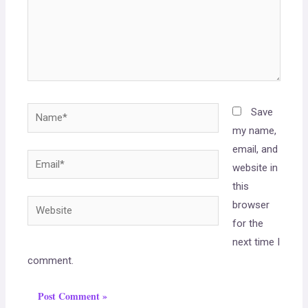
Save
my name,
email, and
website in
this
browser
for the
next time I
comment.