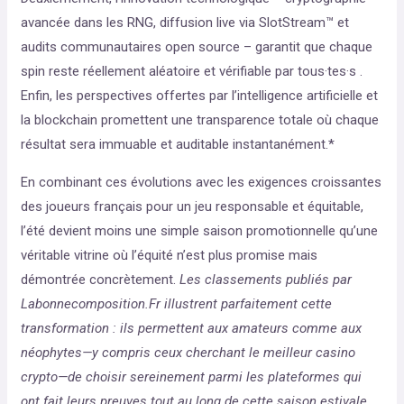
avancée dans les RNG, diffusion live via SlotStream™ et
audits communautaires open source – garantit que chaque
spin reste réellement aléatoire et vérifiable par tous·tes·s .
Enfin, les perspectives offertes par l’intelligence artificielle et
la blockchain promettent une transparence totale où chaque
résultat sera immuable et auditable instantanément.*
En combinant ces évolutions avec les exigences croissantes
des joueurs français pour un jeu responsable et équitable,
l’été devient moins une simple saison promotionnelle qu’une
véritable vitrine où l’équité n’est plus promise mais
démontrée concrètement.
Les classements publiés par
Labonnecomposition.Fr illustrent parfaitement cette
transformation : ils permettent aux amateurs comme aux
néophytes—y compris ceux cherchant le meilleur casino
crypto—de choisir sereinement parmi les plateformes qui
ont fait leurs preuves tout au long de cette saison estivale