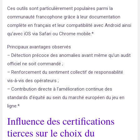
Ces outils sont particulièrement populaires parmi la
communauté francophone grâce à leur documentation
complète en français et leur compatibilité avec Android ainsi
qu’avec iOS via Safari ou Chrome mobile.*
Principaux avantages observés
– Détection précoce des anomalies avant même qu’un audit
officiel ne soit commandé ;
– Renforcement du sentiment collectif de responsabilité
vis‑à‑vis des opérateurs ;
– Contribution directe à l’amélioration continue des
standards d’équité au sein du marché européen du jeu en
ligne.*
Influence des certifications
tierces sur le choix du