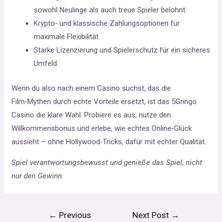
sowohl Neulinge als auch treue Spieler belohnt.
Krypto‑ und klassische Zahlungsoptionen für
maximale Flexibilität.
Starke Lizenzierung und Spielerschutz für ein sicheres
Umfeld.
Wenn du also nach einem Casino suchst, das die
Film‑Mythen durch echte Vorteile ersetzt, ist das 5Gringo
Casino die klare Wahl. Probiere es aus, nutze den
Willkommensbonus und erlebe, wie echtes Online‑Glück
aussieht – ohne Hollywood‑Tricks, dafür mit echter Qualität.
Spiel verantwortungsbewusst und genieße das Spiel, nicht
nur den Gewinn.
←
Previous
Next Post
→