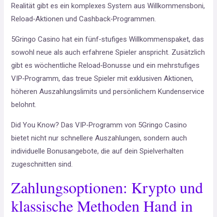
Realität gibt es ein komplexes System aus Willkommensboni,
Reload‑Aktionen und Cashback‑Programmen.
5Gringo Casino hat ein fünf‑stufiges Willkommenspaket, das
sowohl neue als auch erfahrene Spieler anspricht. Zusätzlich
gibt es wöchentliche Reload‑Bonusse und ein mehrstufiges
VIP‑Programm, das treue Spieler mit exklusiven Aktionen,
höheren Auszahlungslimits und persönlichem Kundenservice
belohnt.
Did You Know? Das VIP‑Programm von 5Gringo Casino
bietet nicht nur schnellere Auszahlungen, sondern auch
individuelle Bonusangebote, die auf dein Spielverhalten
zugeschnitten sind.
Zahlungsoptionen: Krypto und
klassische Methoden Hand in