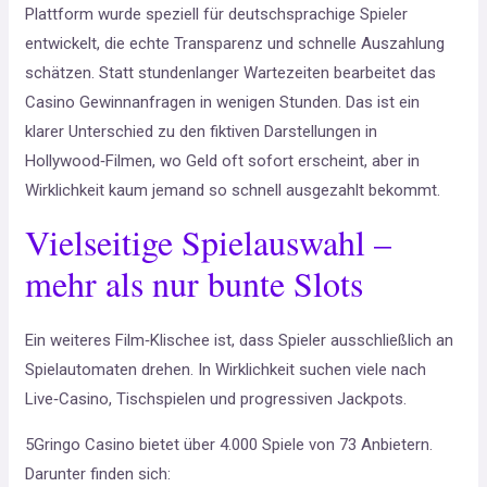
Plattform wurde speziell für deutschsprachige Spieler
entwickelt, die echte Transparenz und schnelle Auszahlung
schätzen. Statt stundenlanger Wartezeiten bearbeitet das
Casino Gewinnanfragen in wenigen Stunden. Das ist ein
klarer Unterschied zu den fiktiven Darstellungen in
Hollywood‑Filmen, wo Geld oft sofort erscheint, aber in
Wirklichkeit kaum jemand so schnell ausgezahlt bekommt.
Vielseitige Spielauswahl –
mehr als nur bunte Slots
Ein weiteres Film‑Klischee ist, dass Spieler ausschließlich an
Spielautomaten drehen. In Wirklichkeit suchen viele nach
Live‑Casino, Tischspielen und progressiven Jackpots.
5Gringo Casino bietet über 4.000 Spiele von 73 Anbietern.
Darunter finden sich: