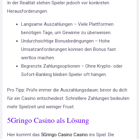
In der Realität stehen Spieler jedoch vor konkreten
Herausforderungen:
Langsame Auszahlungen – Viele Plattformen
benötigen Tage, um Gewinne zu überweisen.
Undurchsichtige Bonusbedingungen – Hohe
Umsatzanforderungen können den Bonus fast
wertlos machen.
Begrenzte Zahlungsoptionen – Ohne Krypto‑ oder
Sofort‑Banking bleiben Spieler oft hängen.
Pro Tipp: Prüfe immer die Auszahlungsdauer, bevor du dich
für ein Casino entscheidest. Schnellere Zahlungen bedeuten
mehr Spielzeit und weniger Frust.
5Gringo Casino als Lösung
Hier kommt das
5Gringo Casino Casino
ins Spiel. Die