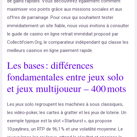
de gains rapides. Vous découvrirez également comment
maximiser vos points grâce aux missions sociales et aux
offres de parrainage. Pour ceux qui souhaitent tester
immédiatement un site fiable, nous vous invitons à consulter
le guide de casino en ligne retrait immédiat proposé par
Collectifciem.Org, le comparateur indépendant qui classe les
meilleurs casinos en ligne paiement rapide.
Les bases : différences
fondamentales entre jeux solo
et jeux multijoueur – 400 mots
Les jeux solo regroupent les machines à sous classiques,
les vidéo‑poker, les cartes à gratter et les jeux de loterie. Un
exemple typique est la slot « Starburst », qui propose
10 paylines, un RTP de 96,1 % et une volatilité moyenne. Le