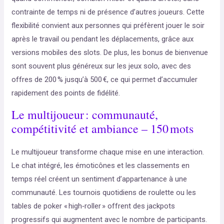
contrainte de temps ni de présence d’autres joueurs. Cette
flexibilité convient aux personnes qui préfèrent jouer le soir
après le travail ou pendant les déplacements, grâce aux
versions mobiles des slots. De plus, les bonus de bienvenue
sont souvent plus généreux sur les jeux solo, avec des
offres de 200 % jusqu’à 500 €, ce qui permet d’accumuler
rapidement des points de fidélité.
Le multijoueur : communauté,
compétitivité et ambiance – 150 mots
Le multijoueur transforme chaque mise en une interaction.
Le chat intégré, les émoticônes et les classements en
temps réel créent un sentiment d’appartenance à une
communauté. Les tournois quotidiens de roulette ou les
tables de poker « high‑roller » offrent des jackpots
progressifs qui augmentent avec le nombre de participants.