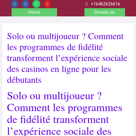
+16462626616
Home
Donate us
Solo ou multijoueur ? Comment
les programmes de fidélité
transforment l’expérience sociale
des casinos en ligne pour les
débutants
Solo ou multijoueur ?
Comment les programmes
de fidélité transforment
l’expérience sociale des