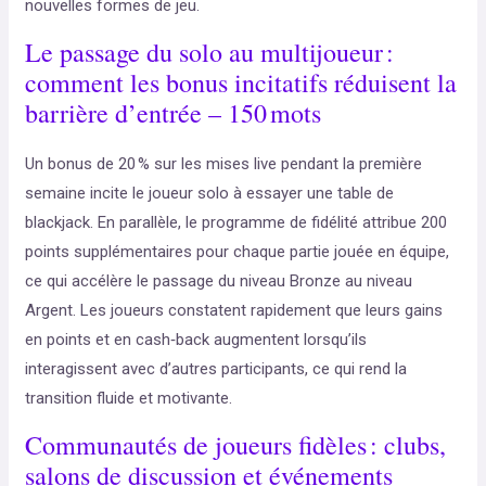
nouvelles formes de jeu.
Le passage du solo au multijoueur :
comment les bonus incitatifs réduisent la
barrière d’entrée – 150 mots
Un bonus de 20 % sur les mises live pendant la première
semaine incite le joueur solo à essayer une table de
blackjack. En parallèle, le programme de fidélité attribue 200
points supplémentaires pour chaque partie jouée en équipe,
ce qui accélère le passage du niveau Bronze au niveau
Argent. Les joueurs constatent rapidement que leurs gains
en points et en cash‑back augmentent lorsqu’ils
interagissent avec d’autres participants, ce qui rend la
transition fluide et motivante.
Communautés de joueurs fidèles : clubs,
salons de discussion et événements