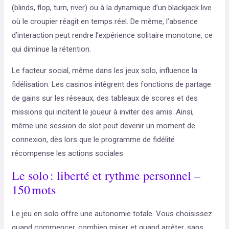
(blinds, flop, turn, river) ou à la dynamique d’un blackjack live
où le croupier réagit en temps réel. De même, l’absence
d’interaction peut rendre l’expérience solitaire monotone, ce
qui diminue la rétention.
Le facteur social, même dans les jeux solo, influence la
fidélisation. Les casinos intègrent des fonctions de partage
de gains sur les réseaux, des tableaux de scores et des
missions qui incitent le joueur à inviter des amis. Ainsi,
même une session de slot peut devenir un moment de
connexion, dès lors que le programme de fidélité
récompense les actions sociales.
Le solo : liberté et rythme personnel –
150 mots
Le jeu en solo offre une autonomie totale. Vous choisissez
quand commencer, combien miser et quand arrêter, sans