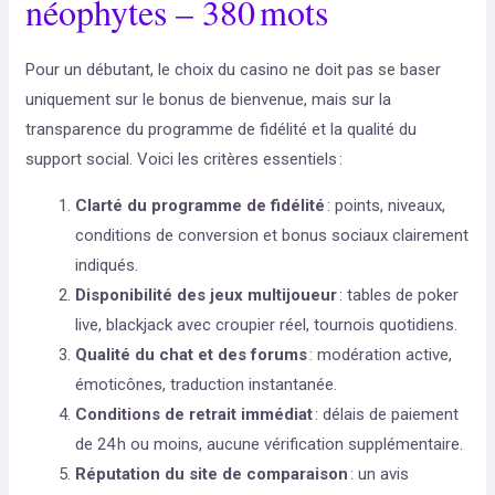
néophytes – 380 mots
Pour un débutant, le choix du casino ne doit pas se baser
uniquement sur le bonus de bienvenue, mais sur la
transparence du programme de fidélité et la qualité du
support social. Voici les critères essentiels :
Clarté du programme de fidélité
: points, niveaux,
conditions de conversion et bonus sociaux clairement
indiqués.
Disponibilité des jeux multijoueur
: tables de poker
live, blackjack avec croupier réel, tournois quotidiens.
Qualité du chat et des forums
: modération active,
émoticônes, traduction instantanée.
Conditions de retrait immédiat
: délais de paiement
de 24 h ou moins, aucune vérification supplémentaire.
Réputation du site de comparaison
: un avis