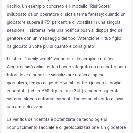
rischio. Un esempio concreto è il modello “RiskScore”
sviluppato da un operatore di slot a tema fantasy: quando un
giocatore supera il 75° percentile di volatilità in una singola
sessione, il sistema invia una notifica push al dispositivo del
genitore con un messaggio del tipo “Attenzione: il tuo figlio
ha giocato 3 volte più di quanto è consigliato”.
I sistemi “family‑watch” vanno oltre la semplice notifica.
Alcuni casinò online esteri hanno integrato un cruscotto per i
tutori dove è possibile visualizzare grafici di spesa
giornaliera, tempo di gioco e vincite nette. Quando le soglie
impostate (ad es. €50 di perdita in 24 h) vengono superate, il
sistema blocca automaticamente l’accesso al conto e invia
una email di avviso.
La verifica dell’identità è potenziata da tecnologie di
riconoscimento facciale e di geolocalizzazione. Un giocatore