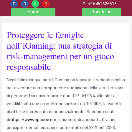
+16462626616
Home
Donate us
Proteggere le famiglie
nell’iGaming: una strategia di
risk‑management per un gioco
responsabile
Negli ultimi cinque anni l’iGaming ha lasciato il ruolo di nicchia
per diventare una componente quotidiana della vita di milioni
di persone. Dai casinò online con RTP del 96 % alle slot a
volatilità alta che promettono jackpot da 10 000 €, la varietà
di offerte è cresciuta esponenzialmente. Secondo i dati
di
https://www.hpccoe.eu/
, il numero di account attivi nei
principali mercati europei è aumentato del 23 % nel 2023,