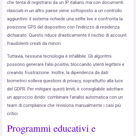
che tenta di registrarsi da un IP italiano ma con documenti
rilasciati in un altro paese viene sottoposto a un controllo
aggiuntivo: il sistema richiede una selfie live e confronta la
posizione GPS del dispositivo con l’indirizzo di residenza
dichiarato. Questo riduce drasticamente il rischio di account
fraudolenti creati da minori.
Tuttavia, nessuna tecnologia è infallibile. Gli algoritmi
possono generare falsi positivi, bloccando utenti legittimi e
creando frustrazione. Inoltre, la dipendenza da dati
biometrici solleva questioni di privacy, soprattutto alla luce
del GDPR. Per mitigare questi limiti, è consigliabile adottare
un approccio ibrido: combinare l’analisi automatica con un
team di compliance che revisiona manualmente i casi più
critici.
Programmi educativi e