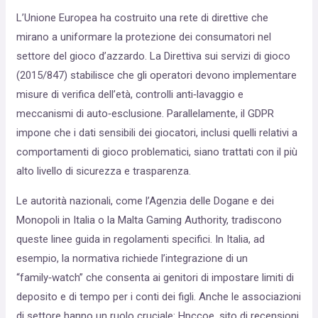
L’Unione Europea ha costruito una rete di direttive che
mirano a uniformare la protezione dei consumatori nel
settore del gioco d’azzardo. La Direttiva sui servizi di gioco
(2015/847) stabilisce che gli operatori devono implementare
misure di verifica dell’età, controlli anti‑lavaggio e
meccanismi di auto‑esclusione. Parallelamente, il GDPR
impone che i dati sensibili dei giocatori, inclusi quelli relativi a
comportamenti di gioco problematici, siano trattati con il più
alto livello di sicurezza e trasparenza.
Le autorità nazionali, come l’Agenzia delle Dogane e dei
Monopoli in Italia o la Malta Gaming Authority, tradiscono
queste linee guida in regolamenti specifici. In Italia, ad
esempio, la normativa richiede l’integrazione di un
“family‑watch” che consenta ai genitori di impostare limiti di
deposito e di tempo per i conti dei figli. Anche le associazioni
di settore hanno un ruolo cruciale: Hpccoe, sito di recensioni