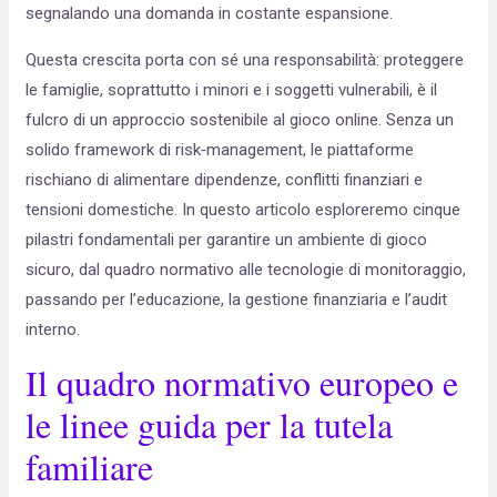
segnalando una domanda in costante espansione.
Questa crescita porta con sé una responsabilità: proteggere
le famiglie, soprattutto i minori e i soggetti vulnerabili, è il
fulcro di un approccio sostenibile al gioco online. Senza un
solido framework di risk‑management, le piattaforme
rischiano di alimentare dipendenze, conflitti finanziari e
tensioni domestiche. In questo articolo esploreremo cinque
pilastri fondamentali per garantire un ambiente di gioco
sicuro, dal quadro normativo alle tecnologie di monitoraggio,
passando per l’educazione, la gestione finanziaria e l’audit
interno.
Il quadro normativo europeo e
le linee guida per la tutela
familiare