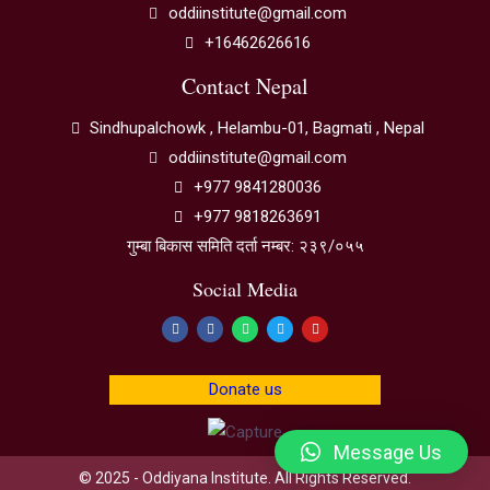
oddiinstitute@gmail.com
+16462626616
Contact Nepal
Sindhupalchowk , Helambu-01, Bagmati , Nepal
oddiinstitute@gmail.com
+977 9841280036
+977 9818263691
गुम्बा बिकास समिति दर्ता नम्बर: २३९/०५५
Social Media
Donate us
Message Us
© 2025 - Oddiyana Institute. All Rights Reserved.