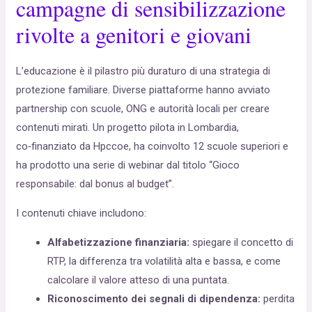
campagne di sensibilizzazione
rivolte a genitori e giovani
L’educazione è il pilastro più duraturo di una strategia di
protezione familiare. Diverse piattaforme hanno avviato
partnership con scuole, ONG e autorità locali per creare
contenuti mirati. Un progetto pilota in Lombardia,
co‑finanziato da Hpccoe, ha coinvolto 12 scuole superiori e
ha prodotto una serie di webinar dal titolo “Gioco
responsabile: dal bonus al budget”.
I contenuti chiave includono:
Alfabetizzazione finanziaria:
spiegare il concetto di
RTP, la differenza tra volatilità alta e bassa, e come
calcolare il valore atteso di una puntata.
Riconoscimento dei segnali di dipendenza:
perdita