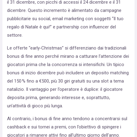
il 31 dicembre, con picchi di accessi il 24 dicembre e il 31
dicembre. Questo incremento è alimentato da campagne
pubblicitarie su social, email marketing con soggetti “Il tuo
regalo di Natale è qui!” e partnership con influencer del
settore.
Le offerte “early‑Christmas” si differenziano dai tradizionali
bonus di fine anno perché mirano a catturare l’attenzione dei
giocatori prima che la concorrenza si intensifichi. Un tipico
bonus di inizio dicembre può includere un deposito matching
del 150 % fino a €500, più 30 giri gratuiti su una slot a tema
natalizio. Il vantaggio per l’operatore è duplice: il giocatore
deposita prima, generando interesse e, soprattutto,
un’attività di gioco più lunga.
Al contrario, i bonus di fine anno tendono a concentrarsi sul
cashback e sui tornei a premi, con l’obiettivo di spingere i
giocatori a rimanere attivi fino all’ultimo giorno dell’anno.