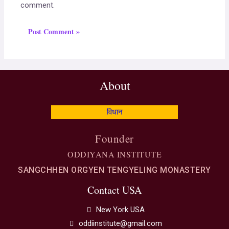
comment.
About
विधान
Founder
ODDIYANA INSTITUTE
SANGCHHEN ORGYEN TENGYELING MONASTERY
Contact USA
New York USA
oddiinstitute@gmail.com