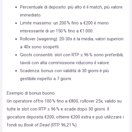
Percentuale di deposito: più alto è il match, più valore
immediato.
Limite massimo: un 200 % fino a €200 è meno
interessante di un 150 % fino a €1.000.
Rollover (wagering): 20‑30x è la media; valori superiori
a 40x sono sospetti.
Giochi consentiti: slot con RTP ≥ 96 % sono preferibili;
tavoli con alta commissione riducono il valore.
Scadenza: bonus con validità di 30 giorni è più
gestibile rispetto a 7 giorni.
Esempio di bonus buono
Un operatore offre 100 % fino a €800, rollover 25x, valido su
tutte le slot con RTP ≥ 96 % e scade dopo 30 giorni. Il
giocatore deposita €200, ottiene €200 extra e può utilizzare i
fondi su
Book of Dead
(RTP 96,21 %).