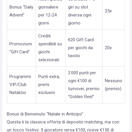
Bonus “Daily
giornaliere
giri su slot
25x
Advent”
per 12‑24
diversa ogni
giorni
giorno
Crediti
€20 Gift Card
Promozioni
spendibili su
per giochi da
20x
“Gift Card”
giochi
tavolo
selezionati
2 000 punti per
Programmi
Punti extra,
ogni €100 di
Nessuno
VIP/Club
premi
turnover, premio
(premio)
Natalizio
esclusivi
“Golden Reel”
Bonus di Benvenuto “Natale in Anticipo”
Questa è la classica offerta di deposito matching, ma con
un tocco festivo. Il giocatore versa €100, riceve €150 di