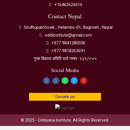
+16462626616
Contact Nepal
Sindhupalchowk , Helambu-01, Bagmati , Nepal
oddiinstitute@gmail.com
+977 9841280036
+977 9818263691
गुम्बा बिकास समिति दर्ता नम्बर: २३९/०५५
Social Media
Donate us
© 2025 - Oddiyana Institute. All Rights Reserved.