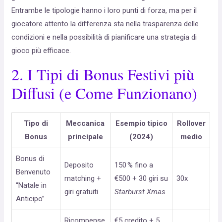
Entrambe le tipologie hanno i loro punti di forza, ma per il
giocatore attento la differenza sta nella trasparenza delle
condizioni e nella possibilità di pianificare una strategia di
gioco più efficace.
2. I Tipi di Bonus Festivi più
Diffusi (e Come Funzionano)
Tipo di
Meccanica
Esempio tipico
Rollover
Bonus
principale
(2024)
medio
Bonus di
Deposito
150 % fino a
Benvenuto
matching +
€500 + 30 giri su
30x
“Natale in
giri gratuiti
Starburst Xmas
Anticipo”
Ricompense
€5 credito + 5