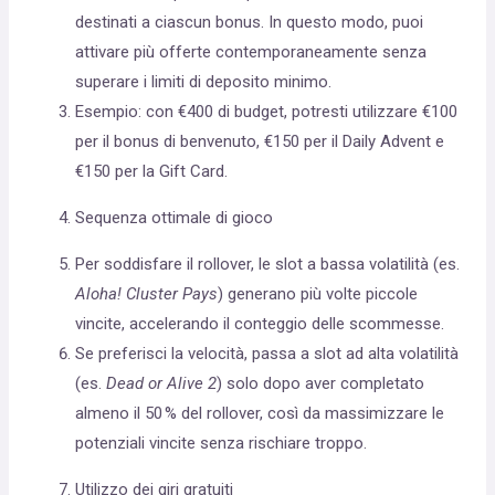
destinati a ciascun bonus. In questo modo, puoi
attivare più offerte contemporaneamente senza
superare i limiti di deposito minimo.
Esempio: con €400 di budget, potresti utilizzare €100
per il bonus di benvenuto, €150 per il Daily Advent e
€150 per la Gift Card.
Sequenza ottimale di gioco
Per soddisfare il rollover, le slot a bassa volatilità (es.
Aloha! Cluster Pays
) generano più volte piccole
vincite, accelerando il conteggio delle scommesse.
Se preferisci la velocità, passa a slot ad alta volatilità
(es.
Dead or Alive 2
) solo dopo aver completato
almeno il 50 % del rollover, così da massimizzare le
potenziali vincite senza rischiare troppo.
Utilizzo dei giri gratuiti