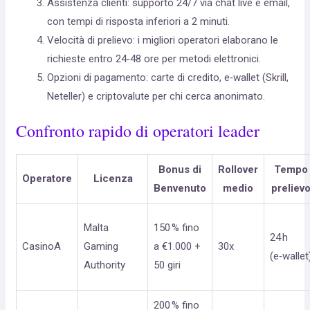
Assistenza clienti: supporto 24/7 via chat live e email,
con tempi di risposta inferiori a 2 minuti.
Velocità di prelievo: i migliori operatori elaborano le
richieste entro 24‑48 ore per metodi elettronici.
Opzioni di pagamento: carte di credito, e‑wallet (Skrill,
Neteller) e criptovalute per chi cerca anonimato.
Confronto rapido di operatori leader
Bonus di
Rollover
Tempo
Operatore
Licenza
Benvenuto
medio
preliev
Malta
150 % fino
24 h
CasinoA
Gaming
a €1.000 +
30x
(e‑wallet
Authority
50 giri
200 % fino