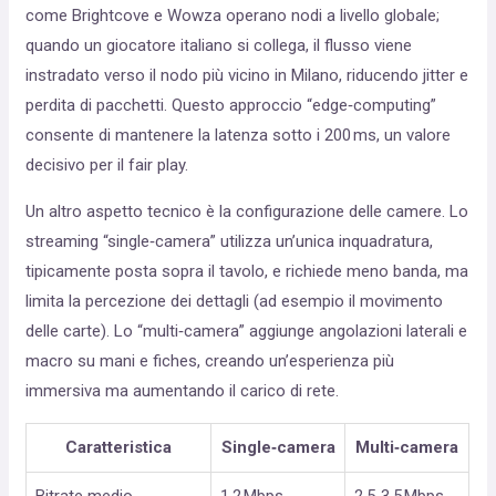
come Brightcove e Wowza operano nodi a livello globale;
quando un giocatore italiano si collega, il flusso viene
instradato verso il nodo più vicino in Milano, riducendo jitter e
perdita di pacchetti. Questo approccio “edge‑computing”
consente di mantenere la latenza sotto i 200 ms, un valore
decisivo per il fair play.
Un altro aspetto tecnico è la configurazione delle camere. Lo
streaming “single‑camera” utilizza un’unica inquadratura,
tipicamente posta sopra il tavolo, e richiede meno banda, ma
limita la percezione dei dettagli (ad esempio il movimento
delle carte). Lo “multi‑camera” aggiunge angolazioni laterali e
macro su mani e fiches, creando un’esperienza più
immersiva ma aumentando il carico di rete.
Caratteristica
Single‑camera
Multi‑camera