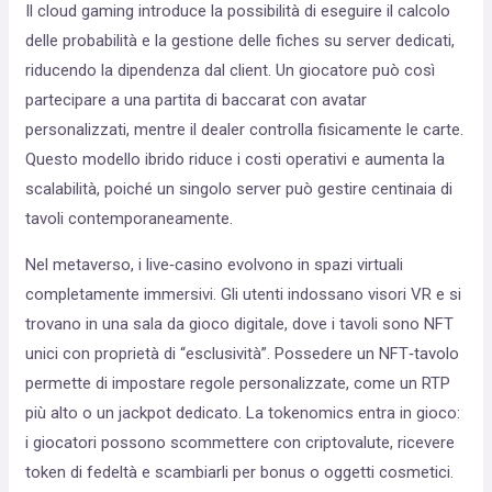
Il cloud gaming introduce la possibilità di eseguire il calcolo
delle probabilità e la gestione delle fiches su server dedicati,
riducendo la dipendenza dal client. Un giocatore può così
partecipare a una partita di baccarat con avatar
personalizzati, mentre il dealer controlla fisicamente le carte.
Questo modello ibrido riduce i costi operativi e aumenta la
scalabilità, poiché un singolo server può gestire centinaia di
tavoli contemporaneamente.
Nel metaverso, i live‑casino evolvono in spazi virtuali
completamente immersivi. Gli utenti indossano visori VR e si
trovano in una sala da gioco digitale, dove i tavoli sono NFT
unici con proprietà di “esclusività”. Possedere un NFT‑tavolo
permette di impostare regole personalizzate, come un RTP
più alto o un jackpot dedicato. La tokenomics entra in gioco:
i giocatori possono scommettere con criptovalute, ricevere
token di fedeltà e scambiarli per bonus o oggetti cosmetici.