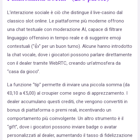
L’interazione sociale è ciò che distingue il live‑casino dal
classico slot online. Le piattaforme più moderne offrono
una chat testuale con moderazione AI, capace di filtrare
linguaggio offensivo in tempo reale e di suggerire emoji
contestuali (“👍” per un buon turno). Alcune hanno introdotto
la chat vocale, dove i giocatori possono parlare direttamente
con il dealer tramite WebRTC, creando un’atmosfera da
“casa da gioco”.
La funzione “tip” permette di inviare una piccola somma (da
€0,10 a €5,00) al croupier come segno di apprezzamento. I
dealer accumulano questi crediti, che vengono convertiti in
bonus di piattaforma o premi reali, incentivando un
comportamento più coinvolgente. Un altro strumento è il
“gift”, dove i giocatori possono inviare badge o avatar
personalizzati al dealer, aumentando il tasso di fidelizzazione