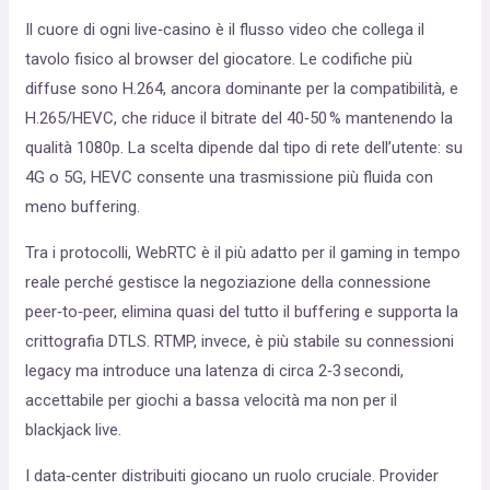
Il cuore di ogni live‑casino è il flusso video che collega il
tavolo fisico al browser del giocatore. Le codifiche più
diffuse sono H.264, ancora dominante per la compatibilità, e
H.265/HEVC, che riduce il bitrate del 40‑50 % mantenendo la
qualità 1080p. La scelta dipende dal tipo di rete dell’utente: su
4G o 5G, HEVC consente una trasmissione più fluida con
meno buffering.
Tra i protocolli, WebRTC è il più adatto per il gaming in tempo
reale perché gestisce la negoziazione della connessione
peer‑to‑peer, elimina quasi del tutto il buffering e supporta la
crittografia DTLS. RTMP, invece, è più stabile su connessioni
legacy ma introduce una latenza di circa 2‑3 secondi,
accettabile per giochi a bassa velocità ma non per il
blackjack live.
I data‑center distribuiti giocano un ruolo cruciale. Provider