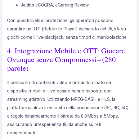
Audits eCOGRA, eGaming Review
Con questi livelli di protezione, gli operatori possono
garantire un RTP (Return to Player) dichiarato del 96,5 % su
giochi come il live‑blackjack, senza timori di manipolazione.
4. Integrazione Mobile e OTT: Giocare
Ovunque senza Compromessi – (280
parole)
Il consumo di contenuti video è ormai dominato da
dispositivi mobili, e i live‑casino hanno risposto con
streaming adattivo. Utilizzando MPEG‑DASH e HLS, la
piattaforma rileva la velocità della connessione (3G, 4G, 5G)
e regola dinamicamente il bitrate da 0,8 Mbps a 5 Mbps,
assicurando un’esperienza fluida anche su reti
congestionate.