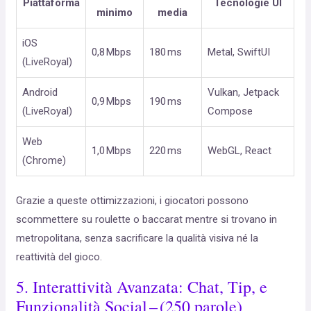
Piattaforma
Tecnologie UI
minimo
media
iOS
0,8 Mbps
180 ms
Metal, SwiftUI
(LiveRoyal)
Android
Vulkan, Jetpack
0,9 Mbps
190 ms
(LiveRoyal)
Compose
Web
1,0 Mbps
220 ms
WebGL, React
(Chrome)
Grazie a queste ottimizzazioni, i giocatori possono
scommettere su roulette o baccarat mentre si trovano in
metropolitana, senza sacrificare la qualità visiva né la
reattività del gioco.
5. Interattività Avanzata: Chat, Tip, e
Funzionalità Social – (250 parole)