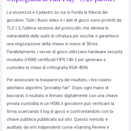
La sicurezza è il pilastro su cui si fonda la fiducia dei
giocatori. Tutti i flussi video e i dati di gioco sono protetti da
TLS 1.3, l’ultima versione del protocollo che elimina le
vulnerabilità delle suite di cifratura più vecchie e garantisce
una negoziazione della chiave in meno di 50 ms.
Parallelamente, i server di gioco utilizzano hardware security
modules (HSM) certificati FIPS 140‑2 per generare e
custodire le chiavi di crittografia RSA‑4096.
Per assicurare la trasparenza del risultato, i live‑casino
adottano algoritmi “provably‑fair”. Dopo ogni mano di
baccarat, il risultato è firmato digitalmente con una chiave
privata custodita in un HSM; il giocatore può verificare la
firma scaricando il log di gioco e confrontandolo con la
chiave pubblica pubblicata sul sito. Questo metodo è
auditato da enti indipendenti come eGaming Review e