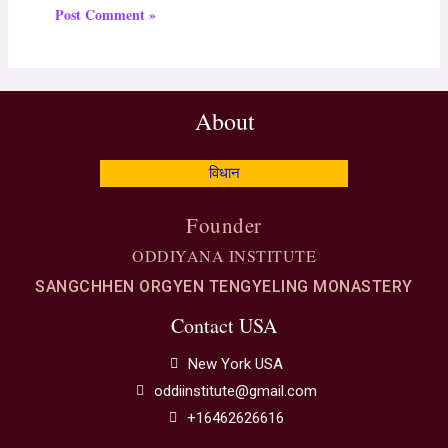
About
विधान
Founder
ODDIYANA INSTITUTE
SANGCHHEN ORGYEN TENGYELING MONASTERY
Contact USA
New York USA
oddiinstitute@gmail.com
+16462626616