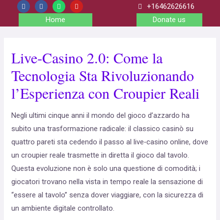
+16462626616
Home
Donate us
Live‑Casino 2.0: Come la
Tecnologia Sta Rivoluzionando
l’Esperienza con Croupier Reali
Negli ultimi cinque anni il mondo del gioco d’azzardo ha
subito una trasformazione radicale: il classico casinò su
quattro pareti sta cedendo il passo al live‑casino online, dove
un croupier reale trasmette in diretta il gioco dal tavolo.
Questa evoluzione non è solo una questione di comodità; i
giocatori trovano nella vista in tempo reale la sensazione di
“essere al tavolo” senza dover viaggiare, con la sicurezza di
un ambiente digitale controllato.