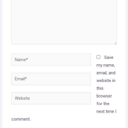
Save
my name,
email, and
website in
this
browser
for the
next time I
comment.