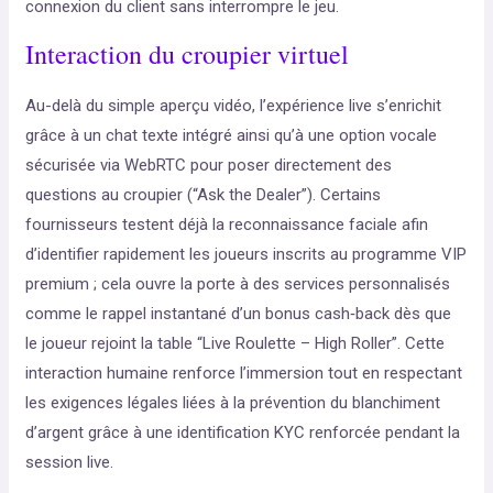
connexion du client sans interrompre le jeu.
Interaction du croupier virtuel
Au-delà du simple aperçu vidéo, l’expérience live s’enrichit
grâce à un chat texte intégré ainsi qu’à une option vocale
sécurisée via WebRTC pour poser directement des
questions au croupier (“Ask the Dealer”). Certains
fournisseurs testent déjà la reconnaissance faciale afin
d’identifier rapidement les joueurs inscrits au programme VIP
premium ; cela ouvre la porte à des services personnalisés
comme le rappel instantané d’un bonus cash‑back dès que
le joueur rejoint la table “Live Roulette – High Roller”. Cette
interaction humaine renforce l’immersion tout en respectant
les exigences légales liées à la prévention du blanchiment
d’argent grâce à une identification KYC renforcée pendant la
session live.