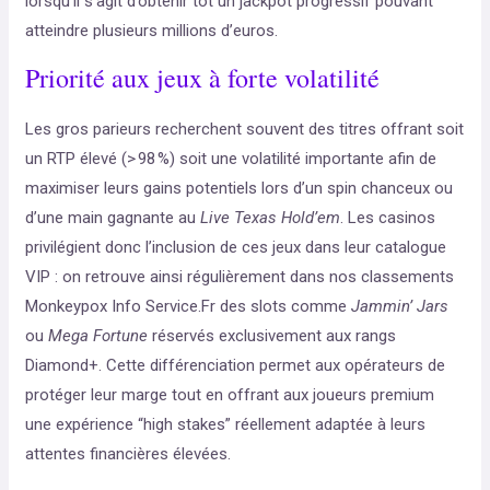
lorsqu’il s’agit d’obtenir tôt un jackpot progressif pouvant
atteindre plusieurs millions d’euros.
Priorité aux jeux à forte volatilité
Les gros parieurs recherchent souvent des titres offrant soit
un RTP élevé (> 98 %) soit une volatilité importante afin de
maximiser leurs gains potentiels lors d’un spin chanceux ou
d’une main gagnante au
Live Texas Hold’em
. Les casinos
privilégient donc l’inclusion de ces jeux dans leur catalogue
VIP : on retrouve ainsi régulièrement dans nos classements
Monkeypox Info Service.Fr des slots comme
Jammin’ Jars
ou
Mega Fortune
réservés exclusivement aux rangs
Diamond+. Cette différenciation permet aux opérateurs de
protéger leur marge tout en offrant aux joueurs premium
une expérience “high stakes” réellement adaptée à leurs
attentes financières élevées.