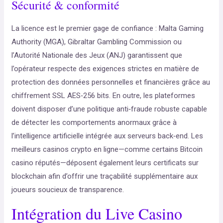
Sécurité & conformité
La licence est le premier gage de confiance : Malta Gaming
Authority (MGA), Gibraltar Gambling Commission ou
l’Autorité Nationale des Jeux (ANJ) garantissent que
l’opérateur respecte des exigences strictes en matière de
protection des données personnelles et financières grâce au
chiffrement SSL AES‑256 bits. En outre, les plateformes
doivent disposer d’une politique anti‑fraude robuste capable
de détecter les comportements anormaux grâce à
l’intelligence artificielle intégrée aux serveurs back‑end. Les
meilleurs casinos crypto en ligne—comme certains Bitcoin
casino réputés—déposent également leurs certificats sur
blockchain afin d’offrir une traçabilité supplémentaire aux
joueurs soucieux de transparence.
Intégration du Live Casino