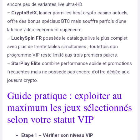
encore peu de variantes live ultra‑HD.
–
CryptoBetX
, leader parmi les best crypto casino actuels,
offre des bonus spéciaux BTC mais souffre parfois d’une
latence vidéo légèrement supérieure.
–
LuckySpin FR
possède le catalogue live le plus complet
avec plus de trente tables simultanées ; toutefois son
programme VIP reste limité aux trois premiers paliers.
–
StarPlay Elite
combine performance solide et promotions
fréquentes mais ne possède pas encore d’offre dédiée aux
joueurs crypto.
Guide pratique : exploiter au
maximum les jeux sélectionnés
selon votre statut VIP
Étape 1 – Vérifier son niveau VIP