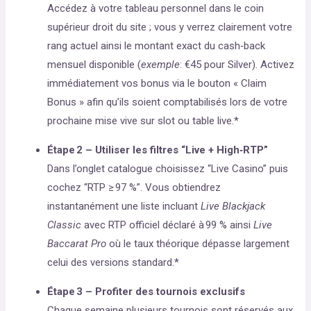
Accédez à votre tableau personnel dans le coin
supérieur droit du site ; vous y verrez clairement votre
rang actuel ainsi le montant exact du cash‑back
mensuel disponible (
exemple
: €45 pour Silver). Activez
immédiatement vos bonus via le bouton « Claim
Bonus » afin qu’ils soient comptabilisés lors de votre
prochaine mise vive sur slot ou table live.*
Étape 2 – Utiliser les filtres “Live + High‑RTP”
Dans l’onglet catalogue choisissez “Live Casino” puis
cochez “RTP ≥ 97 %”. Vous obtiendrez
instantanément une liste incluant
Live Blackjack
Classic
avec RTP officiel déclaré à 99 % ainsi
Live
Baccarat Pro
où le taux théorique dépasse largement
celui des versions standard.*
Étape 3 – Profiter des tournois exclusifs
Chaque semaine plusieurs tournois sont réservés aux