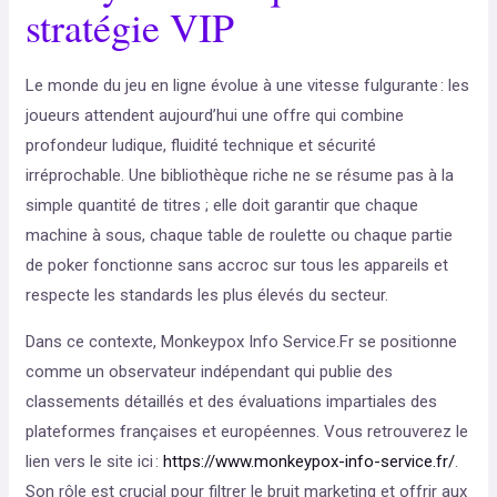
stratégie VIP
Le monde du jeu en ligne évolue à une vitesse fulgurante : les
joueurs attendent aujourd’hui une offre qui combine
profondeur ludique, fluidité technique et sécurité
irréprochable. Une bibliothèque riche ne se résume pas à la
simple quantité de titres ; elle doit garantir que chaque
machine à sous, chaque table de roulette ou chaque partie
de poker fonctionne sans accroc sur tous les appareils et
respecte les standards les plus élevés du secteur.
Dans ce contexte, Monkeypox Info Service.Fr se positionne
comme un observateur indépendant qui publie des
classements détaillés et des évaluations impartiales des
plateformes françaises et européennes. Vous retrouverez le
lien vers le site ici :
https://www.monkeypox-info-service.fr/
.
Son rôle est crucial pour filtrer le bruit marketing et offrir aux