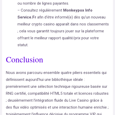
ou nombre de lignes payantes.
– Consultez régulièrement
Monkeypox Info
Service.Fr
afin d’être informé(e) dès qu’un nouveau
meilleur crypto casino apparaît dans nos classements
; cela vous garantit toujours jouer sur la plateforme
offrant le meilleur rapport qualité/prix pour votre
statut.
Conclusion
Nous avons parcouru ensemble quatre piliers essentiels qui
définissent aujourd’hui une bibliothèque idéale :
premièrement une sélection technique rigoureuse basée sur
RNG certifié, compatibilité HTML5 totale et licences robustes
; deuxièmement l’intégration fluide du Live Casino grâce à
des flux vidéo optimisés et une interaction humaine enrichie ;
troisièmement l’influence décisive du programme VIP qui