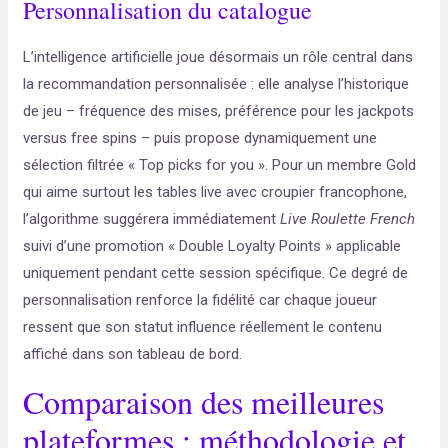
Personnalisation du catalogue
L’intelligence artificielle joue désormais un rôle central dans
la recommandation personnalisée : elle analyse l’historique
de jeu – fréquence des mises, préférence pour les jackpots
versus free spins – puis propose dynamiquement une
sélection filtrée « Top picks for you ». Pour un membre Gold
qui aime surtout les tables live avec croupier francophone,
l’algorithme suggérera immédiatement
Live Roulette French
suivi d’une promotion « Double Loyalty Points » applicable
uniquement pendant cette session spécifique. Ce degré de
personnalisation renforce la fidélité car chaque joueur
ressent que son statut influence réellement le contenu
affiché dans son tableau de bord.
Comparaison des meilleures
plateformes : méthodologie et