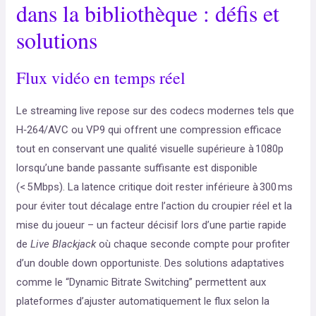
dans la bibliothèque : défis et
solutions
Flux vidéo en temps réel
Le streaming live repose sur des codecs modernes tels que
H‑264/AVC ou VP9 qui offrent une compression efficace
tout en conservant une qualité visuelle supérieure à 1080p
lorsqu’une bande passante suffisante est disponible
(< 5 Mbps). La latence critique doit rester inférieure à 300 ms
pour éviter tout décalage entre l’action du croupier réel et la
mise du joueur – un facteur décisif lors d’une partie rapide
de
Live Blackjack
où chaque seconde compte pour profiter
d’un double down opportuniste. Des solutions adaptatives
comme le “Dynamic Bitrate Switching” permettent aux
plateformes d’ajuster automatiquement le flux selon la