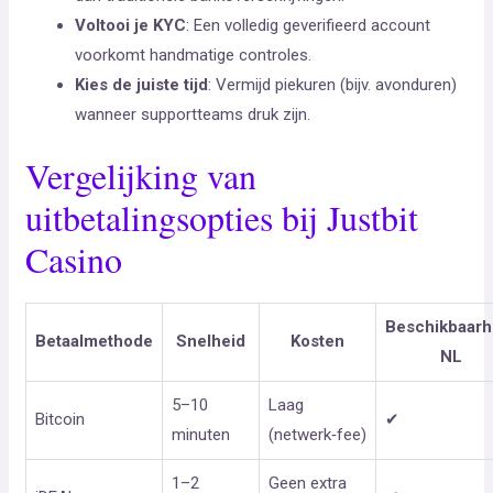
Voltooi je KYC
: Een volledig geverifieerd account
voorkomt handmatige controles.
Kies de juiste tijd
: Vermijd piekuren (bijv. avonduren)
wanneer supportteams druk zijn.
Vergelijking van
uitbetalingsopties bij Justbit
Casino
Beschikbaarh
Betaalmethode
Snelheid
Kosten
NL
5–10
Laag
Bitcoin
✔︎
minuten
(netwerk‑fee)
1–2
Geen extra