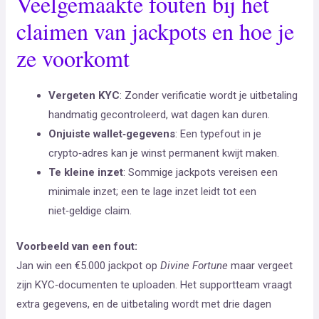
Veelgemaakte fouten bij het
claimen van jackpots en hoe je
ze voorkomt
Vergeten KYC
: Zonder verificatie wordt je uitbetaling
handmatig gecontroleerd, wat dagen kan duren.
Onjuiste wallet‑gegevens
: Een typefout in je
crypto‑adres kan je winst permanent kwijt maken.
Te kleine inzet
: Sommige jackpots vereisen een
minimale inzet; een te lage inzet leidt tot een
niet‑geldige claim.
Voorbeeld van een fout:
Jan win een €5.000 jackpot op
Divine Fortune
maar vergeet
zijn KYC‑documenten te uploaden. Het supportteam vraagt
extra gegevens, en de uitbetaling wordt met drie dagen