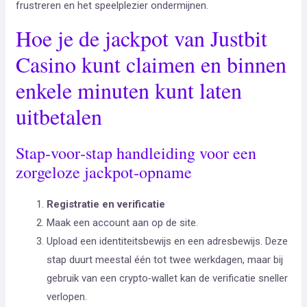
frustreren en het speelplezier ondermijnen.
Hoe je de jackpot van Justbit
Casino kunt claimen en binnen
enkele minuten kunt laten
uitbetalen
Stap‑voor‑stap handleiding voor een
zorgeloze jackpot‑opname
Registratie en verificatie
Maak een account aan op de site.
Upload een identiteitsbewijs en een adresbewijs. Deze
stap duurt meestal één tot twee werkdagen, maar bij
gebruik van een crypto‑wallet kan de verificatie sneller
verlopen.