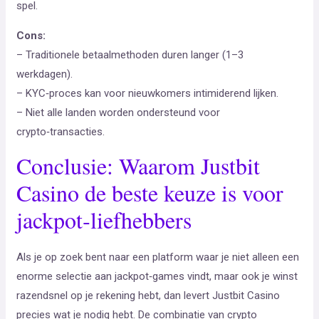
spel.
Cons:
– Traditionele betaalmethoden duren langer (1–3
werkdagen).
– KYC‑proces kan voor nieuwkomers intimiderend lijken.
– Niet alle landen worden ondersteund voor
crypto‑transacties.
Conclusie: Waarom Justbit
Casino de beste keuze is voor
jackpot‑liefhebbers
Als je op zoek bent naar een platform waar je niet alleen een
enorme selectie aan jackpot‑games vindt, maar ook je winst
razendsnel op je rekening hebt, dan levert Justbit Casino
precies wat je nodig hebt. De combinatie van crypto