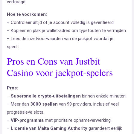
vertraagd.
Hoe te voorkomen:
– Controleer altijd of je account volledig is geverifieerd.
– Kopieer en plak je wallet‑adres om typefouten te vermijden.
– Lees de inzetvoorwaarden van de jackpot voordat je
speelt.
Pros en Cons van Justbit
Casino voor jackpot‑spelers
Pros:
–
Supersnelle crypto‑uitbetalingen
binnen enkele minuten.
– Meer dan
3000 spellen
van 99 providers, inclusief veel
progressieve slots.
–
VIP‑programma
met prioritaire opnameverwerking.
–
Licentie van Malta Gaming Authority
garandeert eerlijk