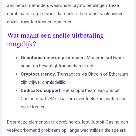
aan betaalmethoden, waaronder crypto betalingen. Deze
combinatie zorgt ervoor dat spelers hun winst vaak binnen
enkele minuten kunnen opnemen.
Wat maakt een snelle uitbetaling
mogelijk?
Geautomatiseerde processen
: Moderne software
scant en bevestigt transacties direct.
Cryptocurrency
: Transacties via Bitcoin of Ethereum
zijn vrijwel onmiddellijk.
Dedicated support
: Het supportteam van Justbit
Casino staat 24/7 klaar om eventuele knelpunten snel
op te lossen.
Door deze elementen te combineren, lost Justbit Casino een
veelvoorkomend probleem op: lange wachttijden die spelers