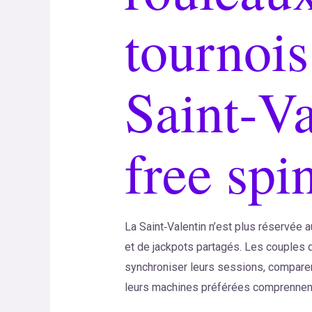
tournois
Saint‑Va
free spi
La Saint‑Valentin n’est plus réservée 
et de jackpots partagés. Les couples q
synchroniser leurs sessions, comparer
leurs machines préférées comprennent