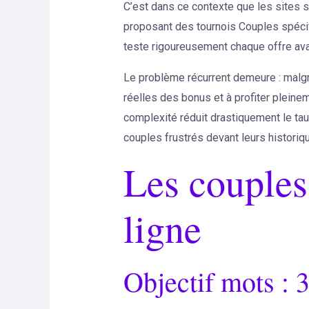
C’est dans ce contexte que les sites 
proposant des tournois Couples spécif
teste rigoureusement chaque offre ava
Le problème récurrent demeure : malg
réelles des bonus et à profiter pleinem
complexité réduit drastiquement le tau
couples frustrés devant leurs historiq
Les couples 
ligne
Objectif mots : 