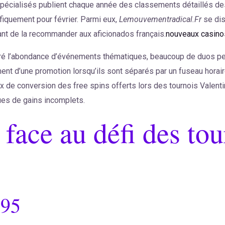
spécialisés publient chaque année des classements détaillés de
iquement pour février. Parmi eux,
Lemouvementradical.Fr
se dis
nt de la recommander aux aficionados français.
nouveaux casinos
ré l’abondance d’événements thématiques, beaucoup de duos pein
ent d’une promotion lorsqu’ils sont séparés par un fuseau horaire
x de conversion des free spins offerts lors des tournois Valenti
ues de gains incomplets.
face au défi des tou
395