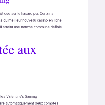
t que sur le hasard pur. Certains
cas du meilleur nouveau casino en ligne
il atteint une tranche commune définie
tée aux
les Valentine’s Gaming
 génère automatiquement deux comptes