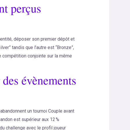
nt perçus
entité, déposer son premier dépôt et
ver” tandis que l’autre est “Bronze”,
e compétition conjointe sur la même
r des évènements
 abandonnent un tournoi Couple avant
bandon est supérieur aux 12 %
 challenge avec le profil joueur