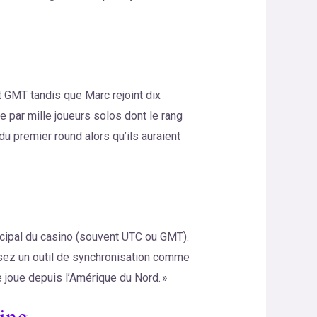
t GMT tandis que Marc rejoint dix
ée par mille joueurs solos dont le rang
u premier round alors qu’ils auraient
ncipal du casino (souvent UTC ou GMT).
ilisez un outil de synchronisation comme
e joue depuis l’Amérique du Nord. »
ing