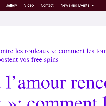
Gallery
Video
Contact
News and Events
ntre les rouleaux »: comment les tou
oostent vos free spins
 l’amour renco
x »: comment 