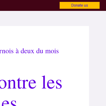
Donate us
rnois à deux du mois
ntre les
les