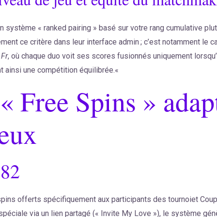
 système « ranked pairing » basé sur votre rang cumulative plutô
ement ce critère dans leur interface admin ; c’est notamment le 
.Fr
, où chaque duo voit ses scores fusionnés uniquement lorsqu’
ant ainsi une compétition équilibrée.«
 « Free Spins » adap
eux
382
ins offerts spécifiquement aux participants des tournoiet Coup
n spéciale via un lien partagé (« Invite My Love »), le système