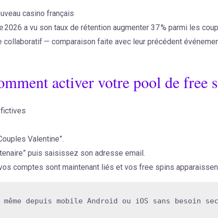
ouveau casino français
e 2026 a vu son taux de rétention augmenter 37 % parmi les couple
e collaboratif — comparaison faite avec leur précédent événemen
mment activer votre pool de free sp
 fictives
ouples Valentine”.
rtenaire” puis saisissez son adresse email.
; vos comptes sont maintenant liés et vos free spins apparaisse
 même depuis mobile Android ou iOS sans besoin sec