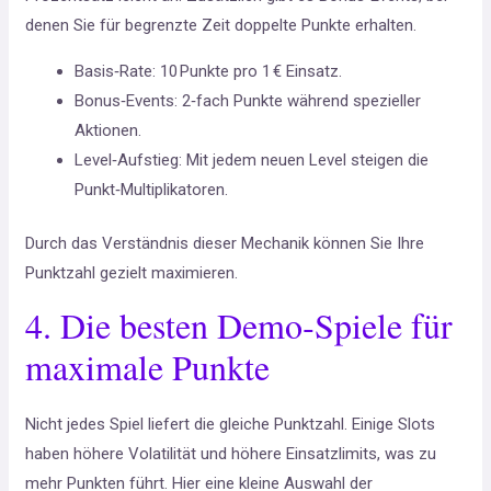
denen Sie für begrenzte Zeit doppelte Punkte erhalten.
Basis‑Rate: 10 Punkte pro 1 € Einsatz.
Bonus‑Events: 2‑fach Punkte während spezieller
Aktionen.
Level‑Aufstieg: Mit jedem neuen Level steigen die
Punkt‑Multiplikatoren.
Durch das Verständnis dieser Mechanik können Sie Ihre
Punktzahl gezielt maximieren.
4. Die besten Demo‑Spiele für
maximale Punkte
Nicht jedes Spiel liefert die gleiche Punktzahl. Einige Slots
haben höhere Volatilität und höhere Einsatzlimits, was zu
mehr Punkten führt. Hier eine kleine Auswahl der