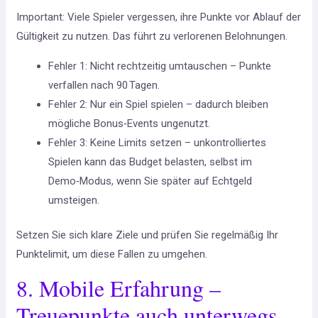
Important: Viele Spieler vergessen, ihre Punkte vor Ablauf der
Gültigkeit zu nutzen. Das führt zu verlorenen Belohnungen.
Fehler 1: Nicht rechtzeitig umtauschen – Punkte
verfallen nach 90 Tagen.
Fehler 2: Nur ein Spiel spielen – dadurch bleiben
mögliche Bonus‑Events ungenutzt.
Fehler 3: Keine Limits setzen – unkontrolliertes
Spielen kann das Budget belasten, selbst im
Demo‑Modus, wenn Sie später auf Echtgeld
umsteigen.
Setzen Sie sich klare Ziele und prüfen Sie regelmäßig Ihr
Punktelimit, um diese Fallen zu umgehen.
8. Mobile Erfahrung –
Treuepunkte auch unterwegs