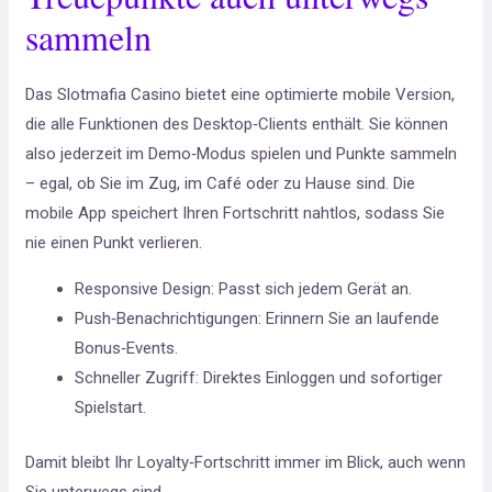
sammeln
Das Slotmafia Casino bietet eine optimierte mobile Version,
die alle Funktionen des Desktop‑Clients enthält. Sie können
also jederzeit im Demo‑Modus spielen und Punkte sammeln
– egal, ob Sie im Zug, im Café oder zu Hause sind. Die
mobile App speichert Ihren Fortschritt nahtlos, sodass Sie
nie einen Punkt verlieren.
Responsive Design: Passt sich jedem Gerät an.
Push‑Benachrichtigungen: Erinnern Sie an laufende
Bonus‑Events.
Schneller Zugriff: Direktes Einloggen und sofortiger
Spielstart.
Damit bleibt Ihr Loyalty‑Fortschritt immer im Blick, auch wenn
Sie unterwegs sind.