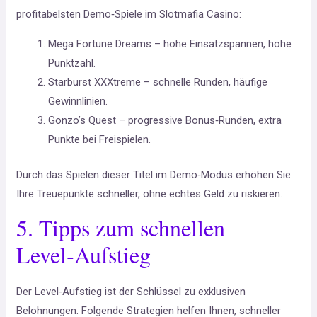
profitabelsten Demo‑Spiele im Slotmafia Casino:
Mega Fortune Dreams – hohe Einsatzspannen, hohe
Punktzahl.
Starburst XXXtreme – schnelle Runden, häufige
Gewinnlinien.
Gonzo’s Quest – progressive Bonus‑Runden, extra
Punkte bei Freispielen.
Durch das Spielen dieser Titel im Demo‑Modus erhöhen Sie
Ihre Treuepunkte schneller, ohne echtes Geld zu riskieren.
5. Tipps zum schnellen
Level‑Aufstieg
Der Level‑Aufstieg ist der Schlüssel zu exklusiven
Belohnungen. Folgende Strategien helfen Ihnen, schneller