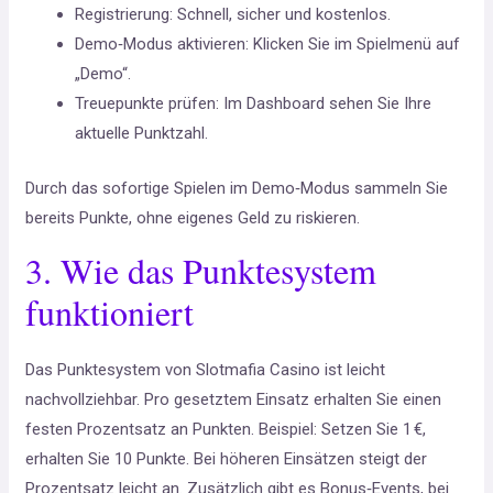
Registrierung: Schnell, sicher und kostenlos.
Demo‑Modus aktivieren: Klicken Sie im Spielmenü auf
„Demo“.
Treuepunkte prüfen: Im Dashboard sehen Sie Ihre
aktuelle Punktzahl.
Durch das sofortige Spielen im Demo‑Modus sammeln Sie
bereits Punkte, ohne eigenes Geld zu riskieren.
3. Wie das Punktesystem
funktioniert
Das Punktesystem von Slotmafia Casino ist leicht
nachvollziehbar. Pro gesetztem Einsatz erhalten Sie einen
festen Prozentsatz an Punkten. Beispiel: Setzen Sie 1 €,
erhalten Sie 10 Punkte. Bei höheren Einsätzen steigt der
Prozentsatz leicht an. Zusätzlich gibt es Bonus‑Events, bei