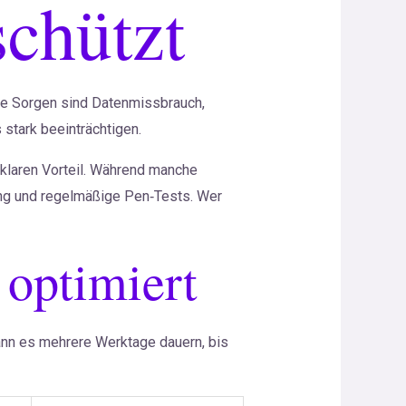
schützt
e Sorgen sind Datenmissbrauch,
tark beeinträchtigen.
 klaren Vorteil. Während manche
ung und regelmäßige Pen‑Tests. Wer
 optimiert
kann es mehrere Werktage dauern, bis