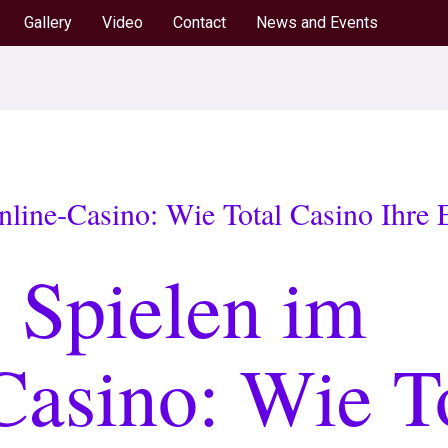
Gallery
Video
Contact
News and Events
nline‑Casino: Wie Total Casino Ihre E
 Spielen im
Casino: Wie T