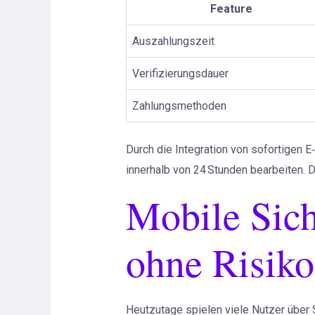
Feature
Auszahlungszeit
Verifizierungsdauer
Zahlungsmethoden
Durch die Integration von sofortigen 
innerhalb von 24 Stunden bearbeiten. 
Mobile Siche
ohne Risiko
Heutzutage spielen viele Nutzer über 