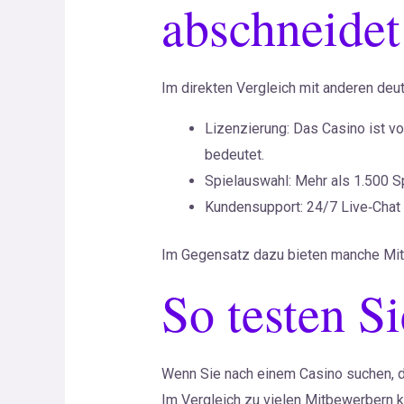
abschneidet
Im direkten Vergleich mit anderen deu
Lizenzierung: Das Casino ist v
bedeutet.
Spielauswahl: Mehr als 1.500 S
Kundensupport: 24/7 Live‑Chat 
Im Gegensatz dazu bieten manche Mitb
So testen Si
Wenn Sie nach einem Casino suchen, da
Im Vergleich zu vielen Mitbewerbern 