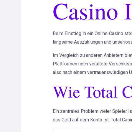
Casino I
Beim Einstieg in ein Online‑Casino stel
langsame Auszahlungen und unseriöse 
Im Vergleich zu anderen Anbietern bie
Plattformen noch veraltete Verschlüs
also nach einem vertrauenswürdigen Um
Wie Total C
Ein zentrales Problem vieler Spieler i
das Geld auf dem Konto ist. Total Casi