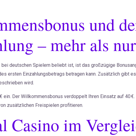
mmensbonus und de
hlung – mehr als nu
o bei deutschen Spielern beliebt ist, ist das großzügige Bonus
s ersten Einzahlungsbetrags betragen kann. Zusätzlich gibt es
eschrieben wird.
€ ein. Der Willkommensbonus verdoppelt Ihren Einsatz auf 40 €.
on zusätzlichen Freispielen profitieren.
 Casino im Verglei