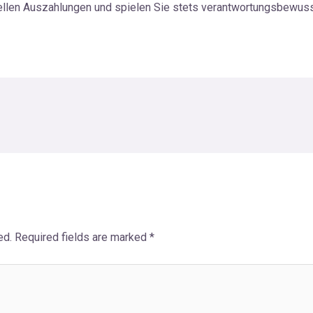
nellen Auszahlungen und spielen Sie stets verantwortungsbewusst
ed.
Required fields are marked
*