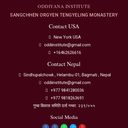
ODDIYANA INSTITUTE
SANGCHHEN ORGYEN TENGYELING MONASTERY
Contact USA
New York USA
oddiinstitute@gmail.com
+16462626616
Contact Nepal
Sindhupalchowk , Helambu-01, Bagmati , Nepal
oddiinstitute@gmail.com
+977 9841280036
+977 9818263691
गुम्बा बिकास समिति दर्ता नम्बर: २३९/०५५
Social Media