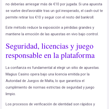
no deberías arriesgar más de €10 por jugada. Si una apuesta
se vuelve desfavorable tras un gol inesperado, el cash‑out te
permite retirar los €10 y seguir con el resto del bankroll.
Este método reduce la exposición a pérdidas grandes y
mantiene la emoción de las apuestas en vivo bajo control.
Seguridad, licencias y juego
responsable en la plataforma
La confianza es fundamental al elegir un sitio de apuestas.
Magius Casino opera bajo una licencia emitida por la
Autoridad de Juegos de Malta, lo que garantiza el
cumplimiento de normas estrictas de seguridad y juego
limpio.
Los procesos de verificación de identidad son rápidos y