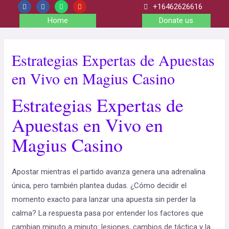
+16462626616
Home
Donate us
Estrategias Expertas de Apuestas
en Vivo en Magius Casino
Estrategias Expertas de
Apuestas en Vivo en
Magius Casino
Apostar mientras el partido avanza genera una adrenalina
única, pero también plantea dudas. ¿Cómo decidir el
momento exacto para lanzar una apuesta sin perder la
calma? La respuesta pasa por entender los factores que
cambian minuto a minuto: lesiones, cambios de táctica y la