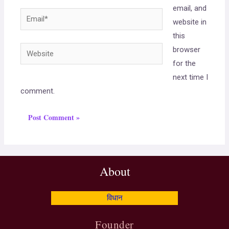
email, and
website in
this
browser
for the
next time I
comment.
About
विधान
Founder