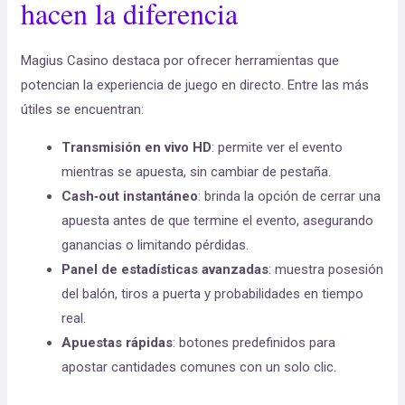
hacen la diferencia
Magius Casino destaca por ofrecer herramientas que
potencian la experiencia de juego en directo. Entre las más
útiles se encuentran:
Transmisión en vivo HD
: permite ver el evento
mientras se apuesta, sin cambiar de pestaña.
Cash‑out instantáneo
: brinda la opción de cerrar una
apuesta antes de que termine el evento, asegurando
ganancias o limitando pérdidas.
Panel de estadísticas avanzadas
: muestra posesión
del balón, tiros a puerta y probabilidades en tiempo
real.
Apuestas rápidas
: botones predefinidos para
apostar cantidades comunes con un solo clic.