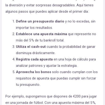
la diversión y evitar sorpresas desagradables. Aquí tienes
algunos pasos que puedes aplicar desde el primer día:
Define un presupuesto diario
y no lo excedas, sin
importar los resultados.
Establece una apuesta máxima
que represente no
más del 5 % de tu bankroll total.
Utiliza el cash‑out
cuando la probabilidad de ganar
disminuya drásticamente.
Registra cada apuesta
en una hoja de cálculo para
analizar patrones y ajustar la estrategia.
Aprovecha los bonos
solo cuando cumplan con los
requisitos de apuesta que puedas cumplir sin forzar
tu presupuesto.
Por ejemplo, supongamos que dispones de €200 para jugar
en una jornada de fútbol. Con una apuesta máxima del 5 %,