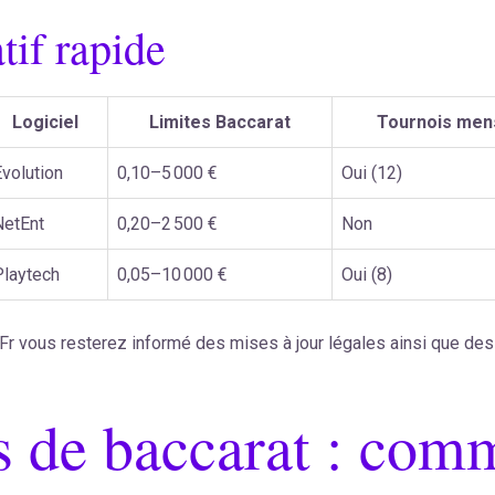
if rapide
Logiciel
Limites Baccarat
Tournois men
volution
0,10–5 000 €
Oui (12)
NetEnt
0,20–2 500 €
Non
Playtech
0,05–10 000 €
Oui (8)
Fr vous resterez informé des mises à jour légales ainsi que de
s de baccarat : com