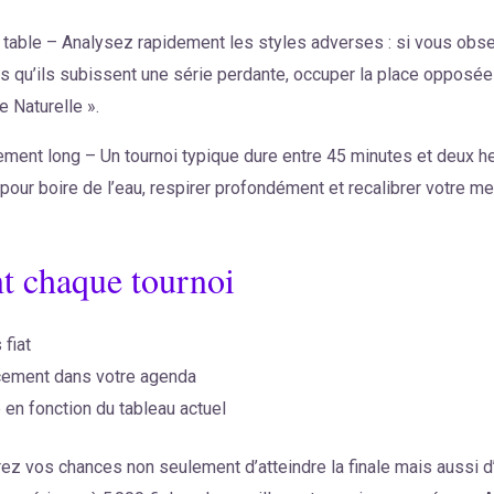
a table – Analysez rapidement les styles adverses : si vous obs
s qu’ils subissent une série perdante, occuper la place opposée
e Naturelle ».
ment long – Un tournoi typique dure entre 45 minutes et deux he
ur boire de l’eau, respirer profondément et recalibrer votre ment
nt chaque tournoi
 fiat
ncement dans votre agenda
 en fonction du tableau actuel
z vos chances non seulement d’atteindre la finale mais aussi d’