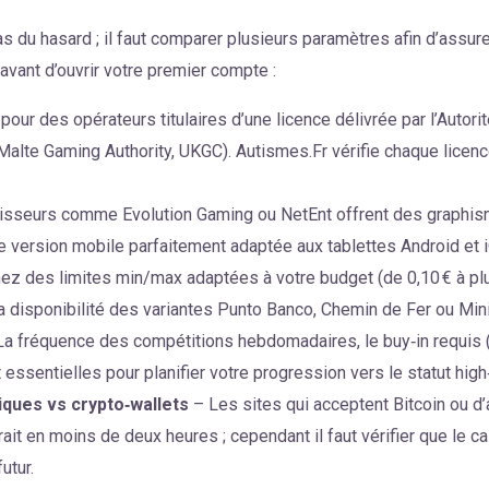
s du hasard ; il faut comparer plusieurs paramètres afin d’assurer
r avant d’ouvrir votre premier compte :
our des opérateurs titulaires d’une licence délivrée par l’Autor
alte Gaming Authority, UKGC). Autismes.Fr vérifie chaque licence 
isseurs comme Evolution Gaming ou NetEnt offrent des graphism
ne version mobile parfaitement adaptée aux tablettes Android et 
z des limites min/max adaptées à votre budget (de 0,10 € à plu
la disponibilité des variantes Punto Banco, Chemin de Fer ou Min
a fréquence des compétitions hebdomadaires, le buy‑in requis (s
essentielles pour planifier votre progression vers le statut high‑
ques vs crypto‑wallets
– Les sites qui acceptent Bitcoin ou d’
ait en moins de deux heures ; cependant il faut vérifier que le
utur.