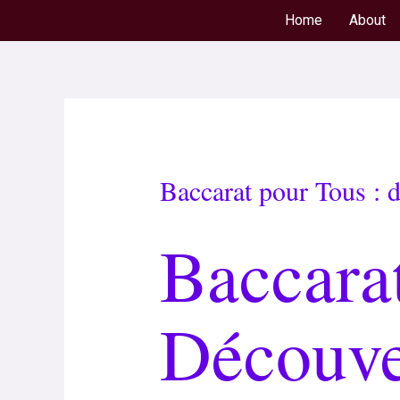
Home
About
Baccarat pour Tous : 
Baccarat
Découve