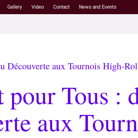
Gallery
Video
Contact
News and Events
du Découverte aux Tournois High‑Rol
 pour Tous : 
rte aux Tourn