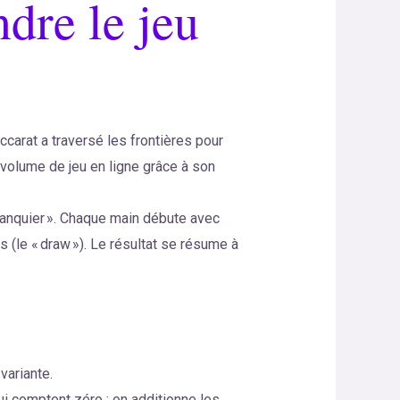
dre le jeu
ccarat a traversé les frontières pour
u volume de jeu en ligne grâce à son
 banquier ». Chaque main débute avec
s (le « draw »). Le résultat se résume à
variante.
ui comptent zéro ; on additionne les