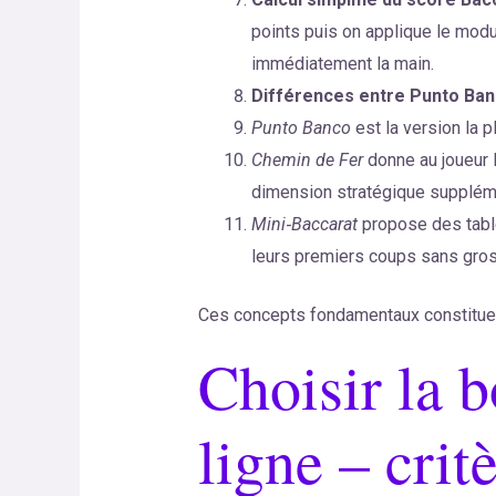
points puis on applique le modul
immédiatement la main.
Différences entre Punto Ban
Punto Banco
est la version la p
Chemin de Fer
donne au joueur l
dimension stratégique supplém
Mini‑Baccarat
propose des table
leurs premiers coups sans gros
Ces concepts fondamentaux constituent 
Choisir la 
ligne – crit