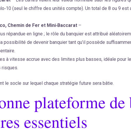
o‑10 (seul le chiffre des unités compte). Un total de 8 ou 9 est a
co, Chemin de Fer et Mini‑Baccarat
–
lus répandue en ligne ; le rôle du banquier est attribué aléatoireme
a possibilité de devenir banquier tant qu’il possède suffisammen
entaire.
s à vitesse accrue avec des limites plus basses, idéale pour le
 risques.
le socle sur lequel chaque stratégie future sera bâtie.
bonne plateforme de 
ères essentiels