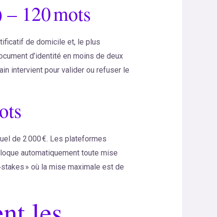
) – 120 mots
ificatif de domicile et, le plus
document d’identité en moins de deux
in intervient pour valider ou refuser le
ots
suel de 2 000 €. Les plateformes
e bloque automatiquement toute mise
o‑stakes » où la mise maximale est de
nt les