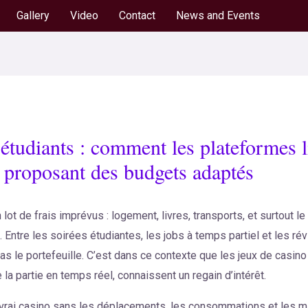
Gallery
Video
Contact
News and Events
 étudiants : comment les plateformes l
n proposant des budgets adaptés
 lot de frais imprévus : logement, livres, transports, et surtout l
. Entre les soirées étudiantes, les jobs à temps partiel et les révis
pas le portefeuille. C’est dans ce contexte que les jeux de casino 
e la partie en temps réel, connaissent un regain d’intérêt.
n vrai casino sans les déplacements, les consommations et les m