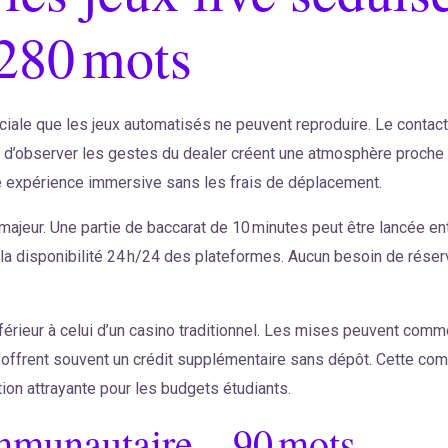
 280 mots
ciale que les jeux automatisés ne peuvent reproduire. Le contact 
é d’observer les gestes du dealer créent une atmosphère proche 
ne expérience immersive sans les frais de déplacement.
ut majeur. Une partie de baccarat de 10 minutes peut être lancée 
 la disponibilité 24 h/24 des plateformes. Aucun besoin de réser
nférieur à celui d’un casino traditionnel. Les mises peuvent comme
 offrent souvent un crédit supplémentaire sans dépôt. Cette com
ption attrayante pour les budgets étudiants.
ommunautaire – 90 mots