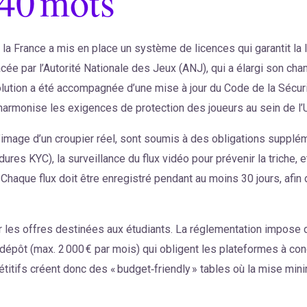
340 mots
la France a mis en place un système de licences qui garantit la lé
cée par l’Autorité Nationale des Jeux (ANJ), qui a élargi son cham
olution a été accompagnée d’une mise à jour du Code de la Sécurit
armonise les exigences de protection des joueurs au sein de l’
u l’image d’un croupier réel, sont soumis à des obligations suppl
cédures KYC), la surveillance du flux vidéo pour prévenir la triche,
haque flux doit être enregistré pendant au moins 30 jours, afin d
r les offres destinées aux étudiants. La réglementation impos
 dépôt (max. 2 000 € par mois) qui obligent les plateformes à con
titifs créent donc des « budget‑friendly » tables où la mise mini