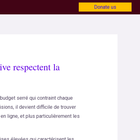
Donate us
ive respectent la
e budget serré qui contraint chaque
ions, il devient difficile de trouver
en ligne, et plus particulièrement les
ises élevées qui caractérisent les