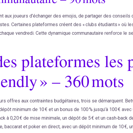
nt aux joueurs d’échanger des emojis, de partager des conseils 
stes. Certaines plateformes créent des « clubs étudiants » où 
chaque vendredi. Cette dynamique communautaire renforce le sen
des plateformes les 
iendly » – 360 mots
eurs offres aux contraintes budgétaires, trois se démarquent. Be
n dépôt minimum de 10 € et un bonus de 100 % jusqu’à 100 € avec
kjack à 0,20 € de mise minimale, un dépôt de 5 € et un cash‑back 
tte, baccarat et poker en direct, avec un dépôt minimum de 10 €, 