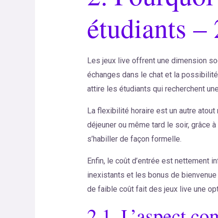
étudiants –
Les jeux live offrent une dimension so
échanges dans le chat et la possibilit
attire les étudiants qui recherchent u
La flexibilité horaire est un autre ato
déjeuner ou même tard le soir, grâce à
s’habiller de façon formelle.
Enfin, le coût d’entrée est nettement i
inexistants et les bonus de bienvenue
de faible coût fait des jeux live une o
2.1. L’aspect c