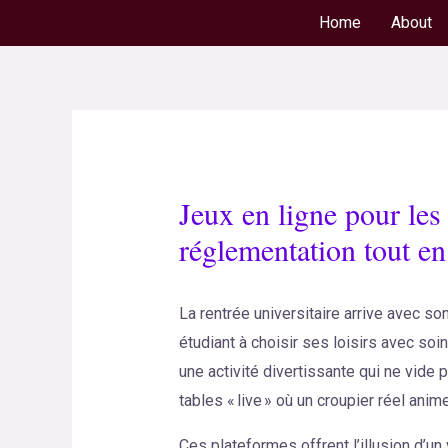
Home
About
Jeux en ligne pour les
réglementation tout e
La rentrée universitaire arrive avec son
étudiant à choisir ses loisirs avec soin
une activité divertissante qui ne vide 
tables « live » où un croupier réel anim
Ces plateformes offrent l’illusion d’u