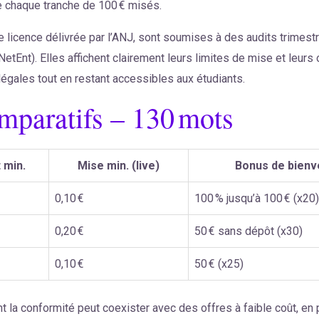
 chaque tranche de 100 € misés.
licence délivrée par l’ANJ, sont soumises à des audits trimestri
NetEnt). Elles affichent clairement leurs limites de mise et leurs 
égales tout en restant accessibles aux étudiants.
mparatifs – 130 mots
 min.
Mise min. (live)
Bonus de bien
0,10 €
100 % jusqu’à 100 € (x20)
0,20 €
50 € sans dépôt (x30)
0,10 €
50 € (x25)
t la conformité peut coexister avec des offres à faible coût, en