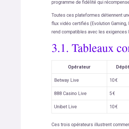
programme de fidélité qui récompense
Toutes ces plateformes détiennent une 
flux vidéo certifiés (Evolution Gaming, 
rend compatibles avec les exigences l
3.1. Tableaux co
Opérateur
Dépôt
Betway Live
10 €
888 Casino Live
5 €
Unibet Live
10 €
Ces trois opérateurs illustrent commen