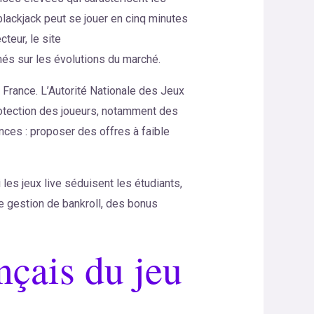
blackjack peut se jouer en cinq minutes
teur, le site
més sur les évolutions du marché.
n France. L’Autorité Nationale des Jeux
rotection des joueurs, notamment des
nces : proposer des offres à faible
les jeux live séduisent les étudiants,
e gestion de bankroll, des bonus
nçais du jeu