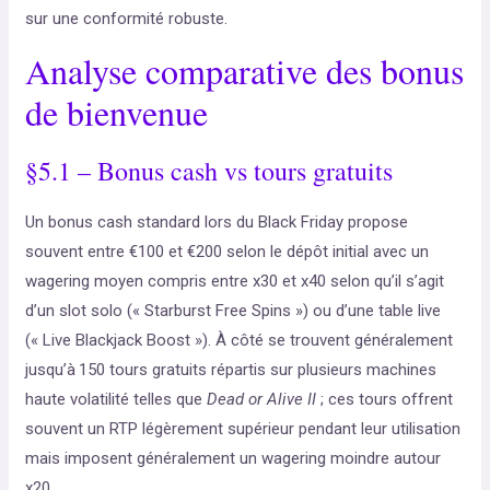
sur une conformité robuste.
Analyse comparative des bonus
de bienvenue
§5.1 – Bonus cash vs tours gratuits
Un bonus cash standard lors du Black Friday propose
souvent entre €100 et €200 selon le dépôt initial avec un
wagering moyen compris entre x30 et x40 selon qu’il s’agit
d’un slot solo (« Starburst Free Spins ») ou d’une table live
(« Live Blackjack Boost »). À côté se trouvent généralement
jusqu’à 150 tours gratuits répartis sur plusieurs machines
haute volatilité telles que
Dead or Alive II
; ces tours offrent
souvent un RTP légèrement supérieur pendant leur utilisation
mais imposent généralement un wagering moindre autour
x20.