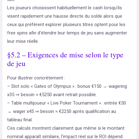
Les joueurs choisissent habituellement le cash lorsqu’ils
visent rapidement une hausse directe du solde alors que
ceux qui préfèrent explorer plusieurs titres optent pour les
free spins afin d’étendre leur temps de jeu sans augmenter
leur mise réelle.​
§5.2 – Exigences de mise selon le type
de jeu
Pour illustrer concrètement :
– Slot solo « Gates of Olympus » : bonus €150 → wagering
x35 ⇒ besoin ≈ €5250 avant retrait possible.
– Table multijoueur « Live Poker Tournament » : entrée €50
→ wager x45 ⇒ besoin ≈ €2250 après qualification au
tableau final.
Ces calculs montrent clairement que même si le montant
nominal apparaît similaire, l’impact réel sur le ROI dépend