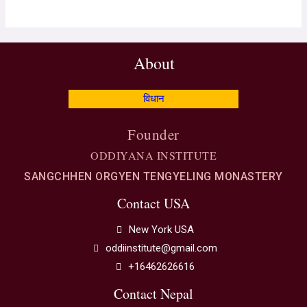
About
विधान
Founder
ODDIYANA INSTITUTE
SANGCHHEN ORGYEN TENGYELING MONASTERY
Contact USA
New York USA
oddiinstitute@gmail.com
+16462626616
Contact Nepal