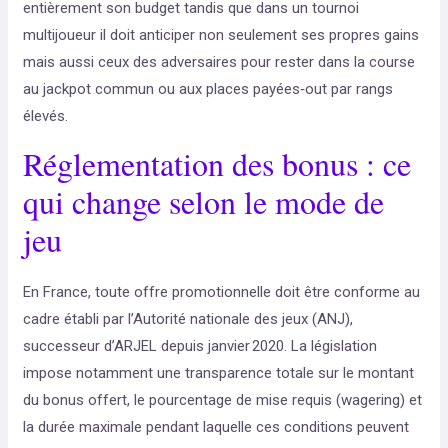
entièrement son budget tandis que dans un tournoi
multijoueur il doit anticiper non seulement ses propres gains
mais aussi ceux des adversaires pour rester dans la course
au jackpot commun ou aux places payées‑out par rangs
élevés.
Réglementation des bonus : ce
qui change selon le mode de
jeu
En France, toute offre promotionnelle doit être conforme au
cadre établi par l’Autorité nationale des jeux (ANJ),
successeur d’ARJEL depuis janvier 2020. La législation
impose notamment une transparence totale sur le montant
du bonus offert, le pourcentage de mise requis (wagering) et
la durée maximale pendant laquelle ces conditions peuvent