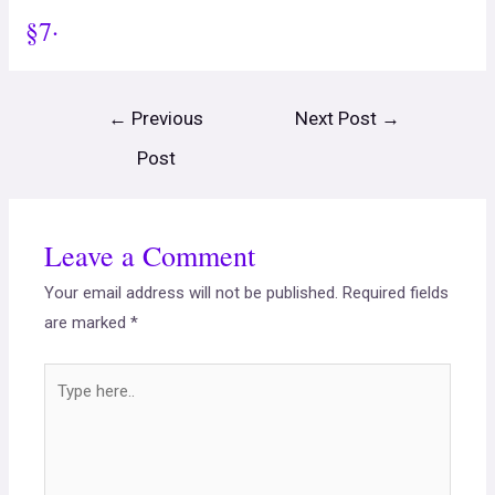
§7·
←
Previous
Next Post
→
Post
Leave a Comment
Your email address will not be published.
Required fields
are marked
*