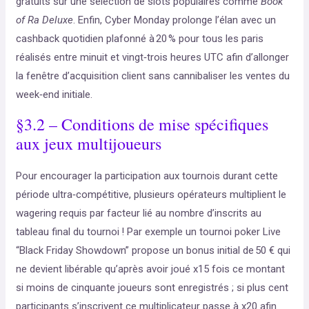
gratuits sur une sélection de slots populaires comme
Book
of Ra Deluxe
. Enfin, Cyber Monday prolonge l’élan avec un
cashback quotidien plafonné à 20 % pour tous les paris
réalisés entre minuit et vingt‑trois heures UTC afin d’allonger
la fenêtre d’acquisition client sans cannibaliser les ventes du
week‑end initiale.
§3.2 – Conditions de mise spécifiques
aux jeux multijoueurs
Pour encourager la participation aux tournois durant cette
période ultra‑compétitive, plusieurs opérateurs multiplient le
wagering requis par facteur lié au nombre d’inscrits au
tableau final du tournoi ! Par exemple un tournoi poker Live
“Black Friday Showdown” propose un bonus initial de 50 € qui
ne devient libérable qu’après avoir joué x15 fois ce montant
si moins de cinquante joueurs sont enregistrés ; si plus cent
participants s’inscrivent ce multiplicateur passe à x20 afin