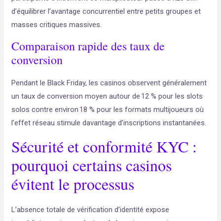
d’équilibrer l’avantage concurrentiel entre petits groupes et
masses critiques massives.​
Comparaison rapide des taux de
conversion
Pendant le Black Friday, les casinos observent généralement
un taux de conversion moyen autour de 12 % pour les slots
solos contre environ 18 % pour les formats multijoueurs où
l’effet réseau stimule davantage d’inscriptions instantanées.
Sécurité et conformité KYC :
pourquoi certains casinos
évitent le processus
L’absence totale de vérification d’identité expose