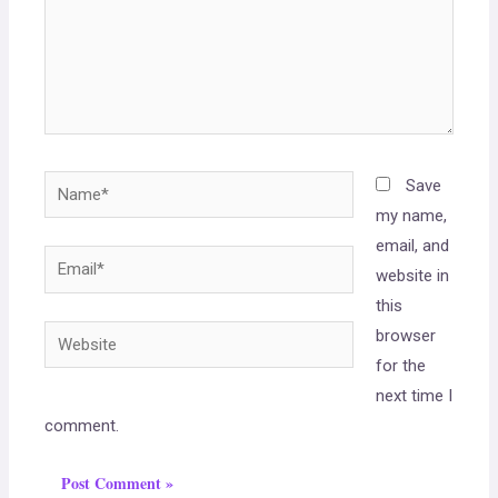
Save
my name,
email, and
website in
this
browser
for the
next time I
comment.