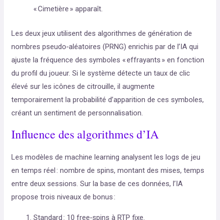
« Cimetière » apparaît.
Les deux jeux utilisent des algorithmes de génération de
nombres pseudo‑aléatoires (PRNG) enrichis par de l’IA qui
ajuste la fréquence des symboles « effrayants » en fonction
du profil du joueur. Si le système détecte un taux de clic
élevé sur les icônes de citrouille, il augmente
temporairement la probabilité d’apparition de ces symboles,
créant un sentiment de personnalisation.
Influence des algorithmes d’IA
Les modèles de machine learning analysent les logs de jeu
en temps réel : nombre de spins, montant des mises, temps
entre deux sessions. Sur la base de ces données, l’IA
propose trois niveaux de bonus :
Standard : 10 free‑spins à RTP fixe.