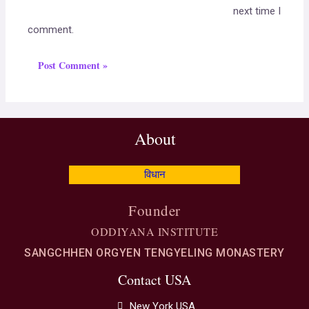
next time I
comment.
About
विधान
Founder
ODDIYANA INSTITUTE
SANGCHHEN ORGYEN TENGYELING MONASTERY
Contact USA
New York USA