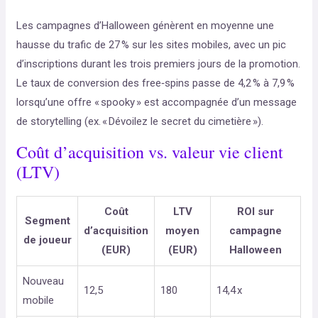
Les campagnes d’Halloween génèrent en moyenne une
hausse du trafic de 27 % sur les sites mobiles, avec un pic
d’inscriptions durant les trois premiers jours de la promotion.
Le taux de conversion des free‑spins passe de 4,2 % à 7,9 %
lorsqu’une offre « spooky » est accompagnée d’un message
de storytelling (ex. « Dévoilez le secret du cimetière »).
Coût d’acquisition vs. valeur vie client
(LTV)
Coût
LTV
ROI sur
Segment
d’acquisition
moyen
campagne
de joueur
(EUR)
(EUR)
Halloween
Nouveau
12,5
180
14,4 x
mobile