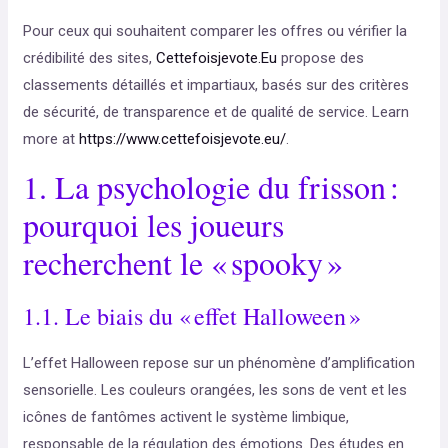
Pour ceux qui souhaitent comparer les offres ou vérifier la
crédibilité des sites,
Cettefoisjevote.Eu
propose des
classements détaillés et impartiaux, basés sur des critères
de sécurité, de transparence et de qualité de service. Learn
more at
https://www.cettefoisjevote.eu/
.
1. La psychologie du frisson :
pourquoi les joueurs
recherchent le « spooky »
1.1. Le biais du « effet Halloween »
L’effet Halloween repose sur un phénomène d’amplification
sensorielle. Les couleurs orangées, les sons de vent et les
icônes de fantômes activent le système limbique,
responsable de la régulation des émotions. Des études en