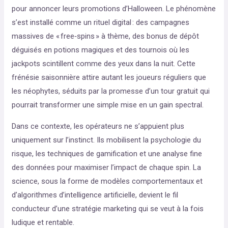
pour annoncer leurs promotions d’Halloween. Le phénomène
s’est installé comme un rituel digital : des campagnes
massives de « free‑spins » à thème, des bonus de dépôt
déguisés en potions magiques et des tournois où les
jackpots scintillent comme des yeux dans la nuit. Cette
frénésie saisonnière attire autant les joueurs réguliers que
les néophytes, séduits par la promesse d’un tour gratuit qui
pourrait transformer une simple mise en un gain spectral.
Dans ce contexte, les opérateurs ne s’appuient plus
uniquement sur l’instinct. Ils mobilisent la psychologie du
risque, les techniques de gamification et une analyse fine
des données pour maximiser l’impact de chaque spin. La
science, sous la forme de modèles comportementaux et
d’algorithmes d’intelligence artificielle, devient le fil
conducteur d’une stratégie marketing qui se veut à la fois
ludique et rentable.