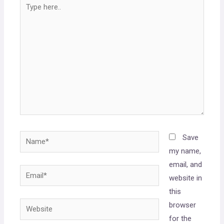
Save
my name,
email, and
website in
this
browser
for the