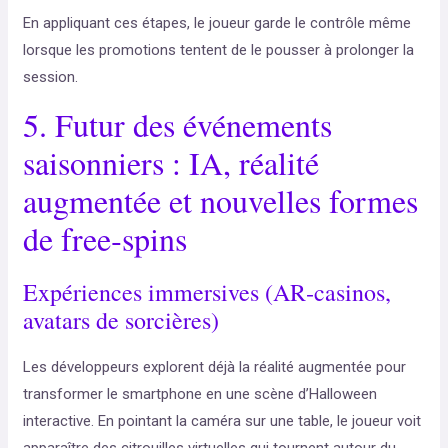
En appliquant ces étapes, le joueur garde le contrôle même
lorsque les promotions tentent de le pousser à prolonger la
session.
5. Futur des événements
saisonniers : IA, réalité
augmentée et nouvelles formes
de free‑spins
Expériences immersives (AR‑casinos,
avatars de sorcières)
Les développeurs explorent déjà la réalité augmentée pour
transformer le smartphone en une scène d’Halloween
interactive. En pointant la caméra sur une table, le joueur voit
apparaître des citrouilles virtuelles qui tournent autour du