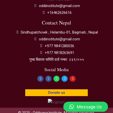
oddiinstitute@gmail.com
+16462626616
Contact Nepal
Sindhupalchowk , Helambu-01, Bagmati , Nepal
oddiinstitute@gmail.com
+977 9841280036
+977 9818263691
गुम्बा बिकास समिति दर्ता नम्बर: २३९/०५५
Social Media
Donate us
Message Us
© 2025 - Oddiyana Institute. All Rights Reserved.