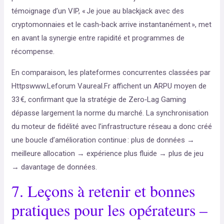
témoignage d’un VIP, « Je joue au blackjack avec des
cryptomonnaies et le cash‑back arrive instantanément », met
en avant la synergie entre rapidité et programmes de
récompense.
En comparaison, les plateformes concurrentes classées par
Httpswww.Leforum Vaureal.Fr affichent un ARPU moyen de
33 €, confirmant que la stratégie de Zero‑Lag Gaming
dépasse largement la norme du marché. La synchronisation
du moteur de fidélité avec l’infrastructure réseau a donc créé
une boucle d’amélioration continue : plus de données →
meilleure allocation → expérience plus fluide → plus de jeu
→ davantage de données.
7. Leçons à retenir et bonnes
pratiques pour les opérateurs –