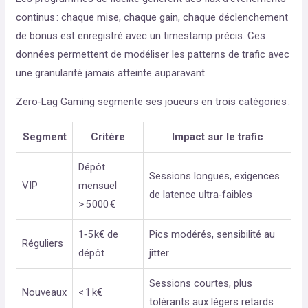
continus : chaque mise, chaque gain, chaque déclenchement
de bonus est enregistré avec un timestamp précis. Ces
données permettent de modéliser les patterns de trafic avec
une granularité jamais atteinte auparavant.
Zero‑Lag Gaming segmente ses joueurs en trois catégories :
Segment
Critère
Impact sur le trafic
Dépôt
Sessions longues, exigences
VIP
mensuel
de latence ultra‑faibles
> 5 000 €
1‑5 k€ de
Pics modérés, sensibilité au
Réguliers
dépôt
jitter
Sessions courtes, plus
Nouveaux
< 1 k€
tolérants aux légers retards