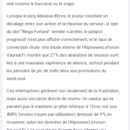
réel comme le baccarat ou le craps.
Lorsque le ping dépasse 80 ms, le joueur constate un
décalage entre son action et la réponse du serveur ; le spin
du slot “Mega Fortune” semble s’arrêter, le jackpot
progressif n’est plus affiché correctement, et le taux de
conversion chute. Une étude interne de Httpswww.Leforum
Vaureal.Fr montre que 27 % des abandons de session sont
liés à une mauvaise expérience de latence, surtout pendant
les périodes de pic de trafic liées aux promotions du
week‑end.
Ces interruptions génèrent non seulement de la frustration,
mais aussi une perte directe de revenu. Un casino qui ne
parvient pas à maintenir un jitter inférieur à 15 ms voit son
ARPU (revenu moyen par utilisateur) diminuer de 9 % en
moyenne, selon les données de Httpswww.Leforum