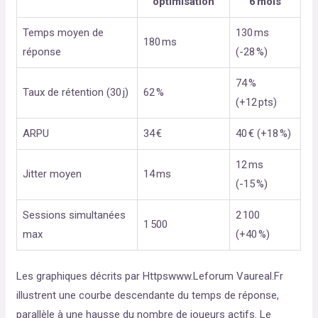
optimisation
6 mois
Temps moyen de
130 ms
180 ms
réponse
(-28 %)
74 %
Taux de rétention (30 j)
62 %
(+12 pts)
ARPU
34 €
40 € (+18 %)
12 ms
Jitter moyen
14 ms
(-15 %)
Sessions simultanées
2 100
1 500
max
(+40 %)
Les graphiques décrits par Httpswww.Leforum Vaureal.Fr
illustrent une courbe descendante du temps de réponse,
parallèle à une hausse du nombre de joueurs actifs. Le