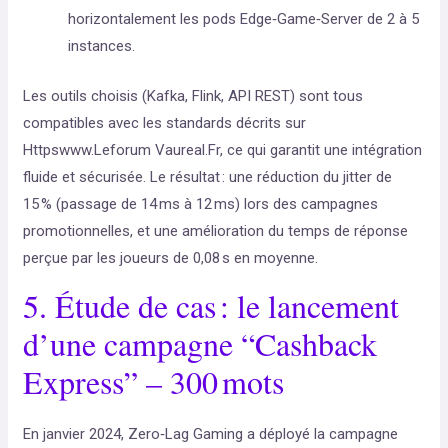
horizontalement les pods Edge‑Game‑Server de 2 à 5
instances.
Les outils choisis (Kafka, Flink, API REST) sont tous
compatibles avec les standards décrits sur
Httpswww.Leforum Vaureal.Fr, ce qui garantit une intégration
fluide et sécurisée. Le résultat : une réduction du jitter de
15 % (passage de 14 ms à 12 ms) lors des campagnes
promotionnelles, et une amélioration du temps de réponse
perçue par les joueurs de 0,08 s en moyenne.
5. Étude de cas : le lancement
d’une campagne “Cashback
Express” – 300 mots
En janvier 2024, Zero‑Lag Gaming a déployé la campagne