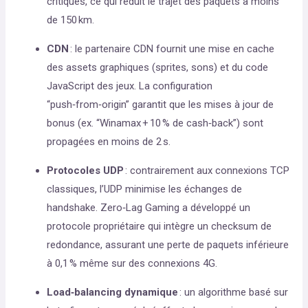
critiques, ce qui réduit le trajet des paquets à moins
de 150 km.
CDN
: le partenaire CDN fournit une mise en cache
des assets graphiques (sprites, sons) et du code
JavaScript des jeux. La configuration
“push‑from‑origin” garantit que les mises à jour de
bonus (ex. “Winamax + 10 % de cash‑back”) sont
propagées en moins de 2 s.
Protocoles UDP
: contrairement aux connexions TCP
classiques, l’UDP minimise les échanges de
handshake. Zero‑Lag Gaming a développé un
protocole propriétaire qui intègre un checksum de
redondance, assurant une perte de paquets inférieure
à 0,1 % même sur des connexions 4G.
Load‑balancing dynamique
: un algorithme basé sur