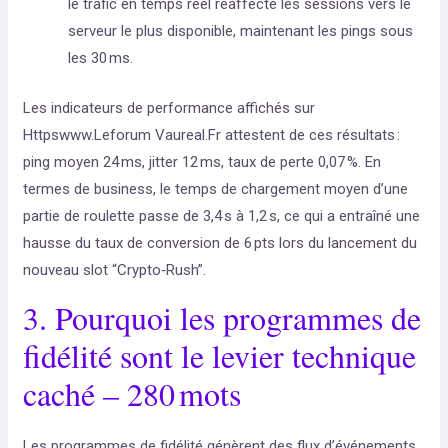
le trafic en temps réel réaffecte les sessions vers le
serveur le plus disponible, maintenant les pings sous
les 30 ms.
Les indicateurs de performance affichés sur
Httpswww.Leforum Vaureal.Fr attestent de ces résultats :
ping moyen 24 ms, jitter 12 ms, taux de perte 0,07 %. En
termes de business, le temps de chargement moyen d’une
partie de roulette passe de 3,4 s à 1,2 s, ce qui a entraîné une
hausse du taux de conversion de 6 pts lors du lancement du
nouveau slot “Crypto‑Rush”.
3. Pourquoi les programmes de
fidélité sont le levier technique
caché – 280 mots
Les programmes de fidélité génèrent des flux d’événements