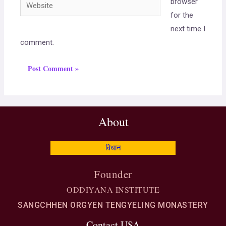
browser
for the
next time I
comment.
About
विधान
Founder
ODDIYANA INSTITUTE
SANGCHHEN ORGYEN TENGYELING MONASTERY
Contact USA