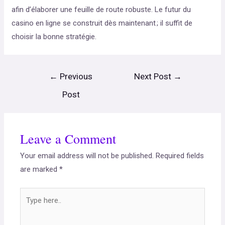
afin d’élaborer une feuille de route robuste. Le futur du
casino en ligne se construit dès maintenant ; il suffit de
choisir la bonne stratégie.
←
Previous
Next Post
→
Post
Leave a Comment
Your email address will not be published.
Required fields
are marked
*