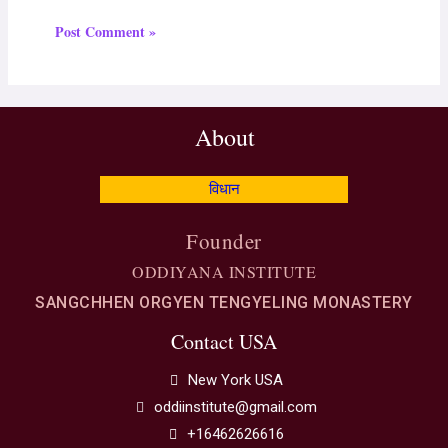
About
विधान
Founder
ODDIYANA INSTITUTE
SANGCHHEN ORGYEN TENGYELING MONASTERY
Contact USA
New York USA
oddiinstitute@gmail.com
+16462626616