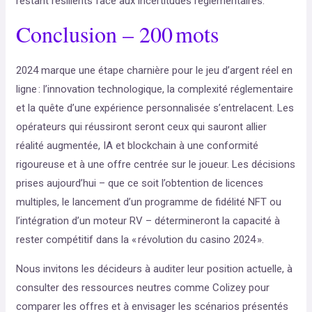
restant résilients face aux incertitudes réglementaires.
Conclusion – 200 mots
2024 marque une étape charnière pour le jeu d’argent réel en
ligne : l’innovation technologique, la complexité réglementaire
et la quête d’une expérience personnalisée s’entrelacent. Les
opérateurs qui réussiront seront ceux qui sauront allier
réalité augmentée, IA et blockchain à une conformité
rigoureuse et à une offre centrée sur le joueur. Les décisions
prises aujourd’hui – que ce soit l’obtention de licences
multiples, le lancement d’un programme de fidélité NFT ou
l’intégration d’un moteur RV – détermineront la capacité à
rester compétitif dans la « révolution du casino 2024 ».
Nous invitons les décideurs à auditer leur position actuelle, à
consulter des ressources neutres comme Colizey pour
comparer les offres et à envisager les scénarios présentés