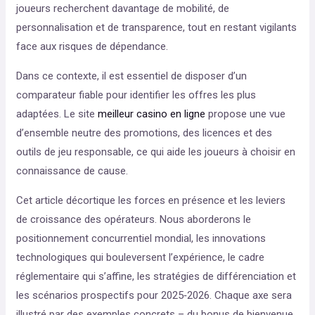
joueurs recherchent davantage de mobilité, de
personnalisation et de transparence, tout en restant vigilants
face aux risques de dépendance.
Dans ce contexte, il est essentiel de disposer d’un
comparateur fiable pour identifier les offres les plus
adaptées. Le site
meilleur casino en ligne
propose une vue
d’ensemble neutre des promotions, des licences et des
outils de jeu responsable, ce qui aide les joueurs à choisir en
connaissance de cause.
Cet article décortique les forces en présence et les leviers
de croissance des opérateurs. Nous aborderons le
positionnement concurrentiel mondial, les innovations
technologiques qui bouleversent l’expérience, le cadre
réglementaire qui s’affine, les stratégies de différenciation et
les scénarios prospectifs pour 2025‑2026. Chaque axe sera
illustré par des exemples concrets – du bonus de bienvenue