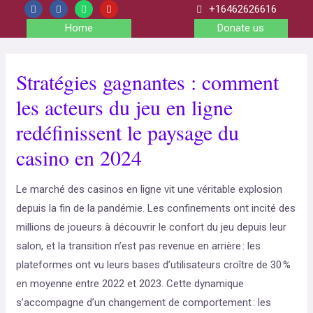
+16462626616
Home
Donate us
Stratégies gagnantes : comment
les acteurs du jeu en ligne
redéfinissent le paysage du
casino en 2024
Le marché des casinos en ligne vit une véritable explosion
depuis la fin de la pandémie. Les confinements ont incité des
millions de joueurs à découvrir le confort du jeu depuis leur
salon, et la transition n’est pas revenue en arrière : les
plateformes ont vu leurs bases d’utilisateurs croître de 30 %
en moyenne entre 2022 et 2023. Cette dynamique
s’accompagne d’un changement de comportement : les