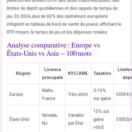
plateformes doivent offrir des outils d’auto‑exclusion, des
limites de dépôt quotidiennes et des rappels de temps de
jeu. En 2024, plus de 60 % des opérateurs européens
intègrent un tableau de bord de santé du joueur, affichant le
RTP moyen, le temps de jeu et les dépenses totales.
Analyse comparative : Europe vs
États‑Unis vs Asie – 100 mots
Licence
Limite
Région
KYC/AML
Taxation
principale
dép
Malte,
5‑15 %
Europe
Très strict
5 000 €
France
sur gains
15 % sur
Nevada,
Variable
États‑Unis
gains
2 000 $
NJ
par État
>5 k $