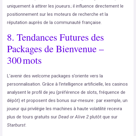
uniquement à attirer les joueurs ; il influence directement le
positionnement sur les moteurs de recherche et la
réputation auprès de la communauté française.
8. Tendances Futures des
Packages de Bienvenue –
300 mots
L’avenir des welcome packages s’oriente vers la
personnalisation. Grâce à l’intelligence artificielle, les casinos
analysent le profil de jeu (préférence de slots, fréquence de
dépôt) et proposent des bonus sur‑mesure : par exemple, un
joueur qui privilégie les machines à haute volatilité recevra
plus de tours gratuits sur
Dead or Alive 2
plutôt que sur
Starburst
.