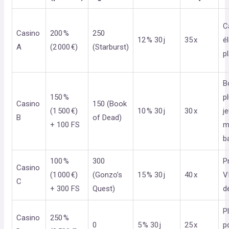
C
Casino
200 %
250
12 % 30 j
35 x
é
A
(2 000 €)
(Starburst)
p
B
150 %
p
Casino
150 (Book
(1 500 €)
10 % 30 j
30 x
j
B
of Dead)
+ 100 FS
m
b
100 %
300
P
Casino
(1 000 €)
(Gonzo’s
15 % 30 j
40 x
V
C
+ 300 FS
Quest)
d
P
Casino
250 %
0
5 % 30 j
25 x
p