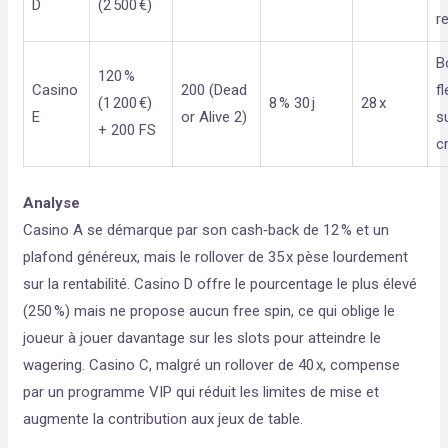
D
(2 500 €)
re
B
120 %
Casino
200 (Dead
fl
(1 200 €)
8 % 30 j
28 x
E
or Alive 2)
s
+ 200 FS
c
Analyse
Casino A se démarque par son cash‑back de 12 % et un
plafond généreux, mais le rollover de 35 x pèse lourdement
sur la rentabilité. Casino D offre le pourcentage le plus élevé
(250 %) mais ne propose aucun free spin, ce qui oblige le
joueur à jouer davantage sur les slots pour atteindre le
wagering. Casino C, malgré un rollover de 40 x, compense
par un programme VIP qui réduit les limites de mise et
augmente la contribution aux jeux de table.