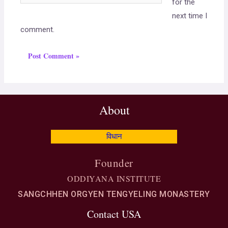
for the
next time I
comment.
About
विधान
Founder
ODDIYANA INSTITUTE
SANGCHHEN ORGYEN TENGYELING MONASTERY
Contact USA