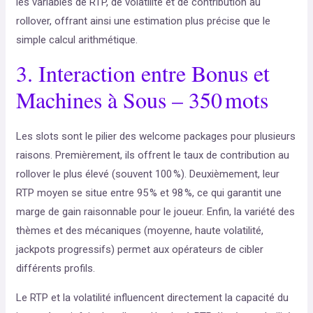
les variables de RTP, de volatilité et de contribution au
rollover, offrant ainsi une estimation plus précise que le
simple calcul arithmétique.
3. Interaction entre Bonus et
Machines à Sous – 350 mots
Les slots sont le pilier des welcome packages pour plusieurs
raisons. Premièrement, ils offrent le taux de contribution au
rollover le plus élevé (souvent 100 %). Deuxièmement, leur
RTP moyen se situe entre 95 % et 98 %, ce qui garantit une
marge de gain raisonnable pour le joueur. Enfin, la variété des
thèmes et des mécaniques (moyenne, haute volatilité,
jackpots progressifs) permet aux opérateurs de cibler
différents profils.
Le RTP et la volatilité influencent directement la capacité du