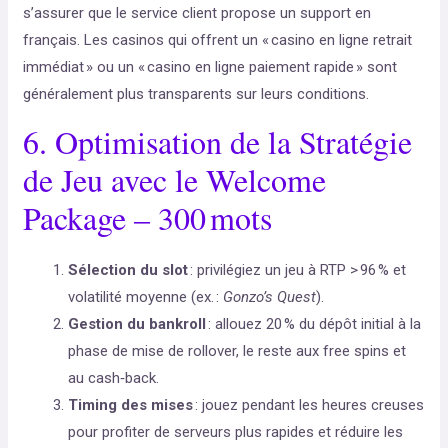
s’assurer que le service client propose un support en
français. Les casinos qui offrent un « casino en ligne retrait
immédiat » ou un « casino en ligne paiement rapide » sont
généralement plus transparents sur leurs conditions.
6. Optimisation de la Stratégie
de Jeu avec le Welcome
Package – 300 mots
Sélection du slot
: privilégiez un jeu à RTP > 96 % et
volatilité moyenne (ex. :
Gonzo’s Quest
).
Gestion du bankroll
: allouez 20 % du dépôt initial à la
phase de mise de rollover, le reste aux free spins et
au cash‑back.
Timing des mises
: jouez pendant les heures creuses
pour profiter de serveurs plus rapides et réduire les