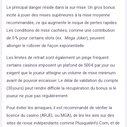
Le principal danger réside dans la sur‑mise. Un gros bonus
incite à jouer des mises supérieures à la mise moyenne
recommandée, ce qui augmente le risque de pertes rapides.
Les conditions de mise cachées, comme une contribution
de 0 % pour certains slots (ex. :
Mega Joker
), peuvent
allonger le rollover de façon exponentielle.
Les limites de retrait sont également un piège fréquent :
certains casinos imposent un plafond de 500 € par jour ou
exigent que le joueur atteigne un volume de mise minimum
avant de pouvoir encaisser. Le délai de validation du compte
(30 jours) peut rendre difficile la récupération du bonus si le
joueur ne joue pas régulièrement.
Pour éviter les arnaques, il est recommandé de vérifier la
licence du casino (ARJEL ou MGA), de lire les avis sur des
sites de revue indépendants comme Plusquelinfo.Com, et de