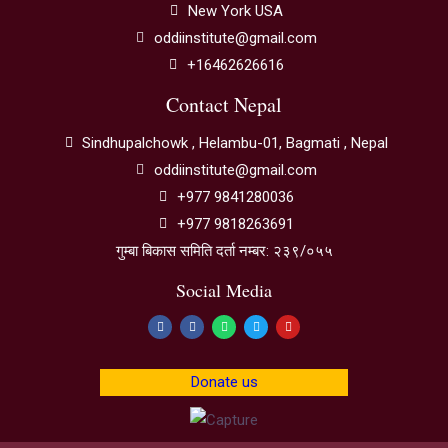
New York USA
oddiinstitute@gmail.com
+16462626616
Contact Nepal
Sindhupalchowk , Helambu-01, Bagmati , Nepal
oddiinstitute@gmail.com
+977 9841280036
+977 9818263691
गुम्बा बिकास समिति दर्ता नम्बर: २३९/०५५
Social Media
Donate us