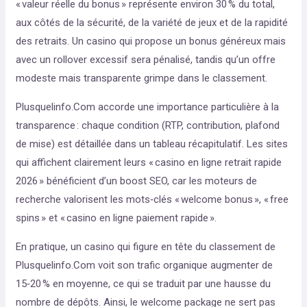
« valeur réelle du bonus » représente environ 30 % du total,
aux côtés de la sécurité, de la variété de jeux et de la rapidité
des retraits. Un casino qui propose un bonus généreux mais
avec un rollover excessif sera pénalisé, tandis qu’un offre
modeste mais transparente grimpe dans le classement.
Plusquelinfo.Com accorde une importance particulière à la
transparence : chaque condition (RTP, contribution, plafond
de mise) est détaillée dans un tableau récapitulatif. Les sites
qui affichent clairement leurs « casino en ligne retrait rapide
2026 » bénéficient d’un boost SEO, car les moteurs de
recherche valorisent les mots‑clés « welcome bonus », « free
spins » et « casino en ligne paiement rapide ».
En pratique, un casino qui figure en tête du classement de
Plusquelinfo.Com voit son trafic organique augmenter de
15‑20 % en moyenne, ce qui se traduit par une hausse du
nombre de dépôts. Ainsi, le welcome package ne sert pas