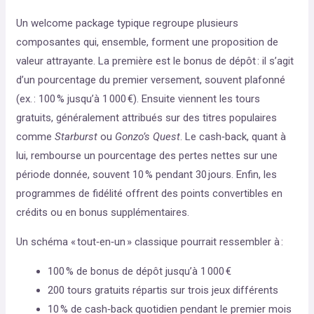
Un welcome package typique regroupe plusieurs
composantes qui, ensemble, forment une proposition de
valeur attrayante. La première est le bonus de dépôt : il s’agit
d’un pourcentage du premier versement, souvent plafonné
(ex. : 100 % jusqu’à 1 000 €). Ensuite viennent les tours
gratuits, généralement attribués sur des titres populaires
comme
Starburst
ou
Gonzo’s Quest
. Le cash‑back, quant à
lui, rembourse un pourcentage des pertes nettes sur une
période donnée, souvent 10 % pendant 30 jours. Enfin, les
programmes de fidélité offrent des points convertibles en
crédits ou en bonus supplémentaires.
Un schéma « tout‑en‑un » classique pourrait ressembler à :
100 % de bonus de dépôt jusqu’à 1 000 €
200 tours gratuits répartis sur trois jeux différents
10 % de cash‑back quotidien pendant le premier mois