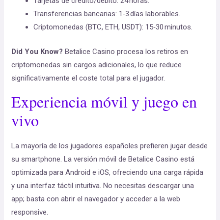
Tarjetas de crédito/débito: 24 horas.
Transferencias bancarias: 1‑3 días laborables.
Criptomonedas (BTC, ETH, USDT): 15‑30 minutos.
Did You Know?
Betalice Casino procesa los retiros en
criptomonedas sin cargos adicionales, lo que reduce
significativamente el coste total para el jugador.
Experiencia móvil y juego en
vivo
La mayoría de los jugadores españoles prefieren jugar desde
su smartphone. La versión móvil de Betalice Casino está
optimizada para Android e iOS, ofreciendo una carga rápida
y una interfaz táctil intuitiva. No necesitas descargar una
app; basta con abrir el navegador y acceder a la web
responsive.