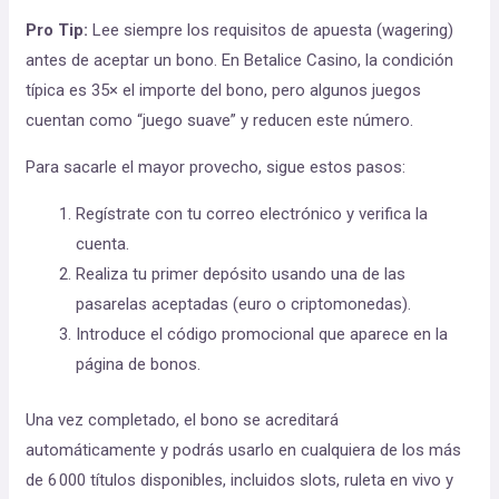
Pro Tip:
Lee siempre los requisitos de apuesta (wagering)
antes de aceptar un bono. En Betalice Casino, la condición
típica es 35× el importe del bono, pero algunos juegos
cuentan como “juego suave” y reducen este número.
Para sacarle el mayor provecho, sigue estos pasos:
Regístrate con tu correo electrónico y verifica la
cuenta.
Realiza tu primer depósito usando una de las
pasarelas aceptadas (euro o criptomonedas).
Introduce el código promocional que aparece en la
página de bonos.
Una vez completado, el bono se acreditará
automáticamente y podrás usarlo en cualquiera de los más
de 6 000 títulos disponibles, incluidos slots, ruleta en vivo y