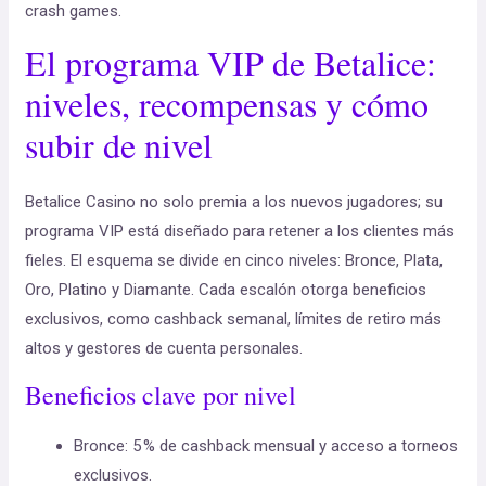
crash games.
El programa VIP de Betalice:
niveles, recompensas y cómo
subir de nivel
Betalice Casino no solo premia a los nuevos jugadores; su
programa VIP está diseñado para retener a los clientes más
fieles. El esquema se divide en cinco niveles: Bronce, Plata,
Oro, Platino y Diamante. Cada escalón otorga beneficios
exclusivos, como cashback semanal, límites de retiro más
altos y gestores de cuenta personales.
Beneficios clave por nivel
Bronce: 5 % de cashback mensual y acceso a torneos
exclusivos.