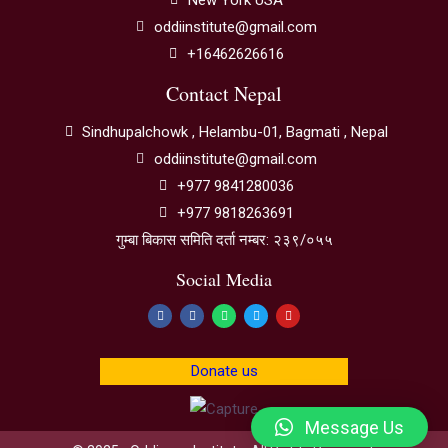
oddiinstitute@gmail.com
+16462626616
Contact Nepal
Sindhupalchowk , Helambu-01, Bagmati , Nepal
oddiinstitute@gmail.com
+977 9841280036
+977 9818263691
गुम्बा बिकास समिति दर्ता नम्बर: २३९/०५५
Social Media
Donate us
Message Us