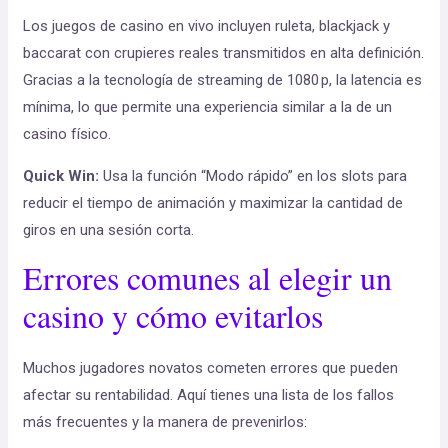
Los juegos de casino en vivo incluyen ruleta, blackjack y
baccarat con crupieres reales transmitidos en alta definición.
Gracias a la tecnología de streaming de 1080 p, la latencia es
mínima, lo que permite una experiencia similar a la de un
casino físico.
Quick Win:
Usa la función “Modo rápido” en los slots para
reducir el tiempo de animación y maximizar la cantidad de
giros en una sesión corta.
Errores comunes al elegir un
casino y cómo evitarlos
Muchos jugadores novatos cometen errores que pueden
afectar su rentabilidad. Aquí tienes una lista de los fallos
más frecuentes y la manera de prevenirlos: