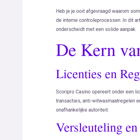
Heb je je ooit afgevraagd waarom somm
de interne controleprocessen. In dit a
onderscheidt met een solide aanpak.
De Kern va
Licenties en Reg
Scoripro Casino opereert onder een lic
transacties, anti-witwasmaatregelen 
onafhankelijke autoriteit.
Versleuteling en