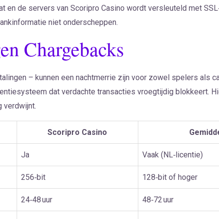
t en de servers van Scoripro Casino wordt versleuteld met SSL‑
bankinformatie niet onderscheppen.
gen Chargebacks
lingen – kunnen een nachtmerrie zijn voor zowel spelers als ca
tiesysteem dat verdachte transacties vroegtijdig blokkeert. Hi
 verdwijnt.
Scoripro Casino
Gemidde
Ja
Vaak (NL‑licentie)
256‑bit
128‑bit of hoger
24‑48 uur
48‑72 uur