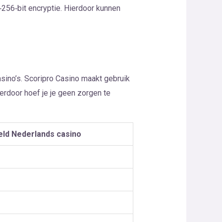
256‑bit encryptie. Hierdoor kunnen
sino’s. Scoripro Casino maakt gebruik
erdoor hoef je je geen zorgen te
ld Nederlands casino