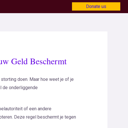
Donate us
Jouw Geld Beschermt
storting doen. Maar hoe weet je of je
ijl de onderliggende
elautoriteit of een andere
pteren. Deze regel beschermt je tegen