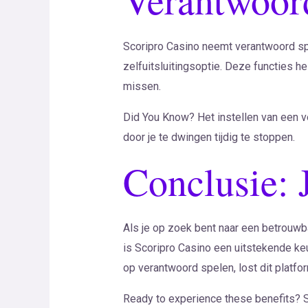
Scoripro Casino neemt verantwoord spel
zelfuitsluitingsoptie. Deze functies h
missen.
Did You Know? Het instellen van een ve
door je te dwingen tijdig te stoppen.
Conclusie: 
Als je op zoek bent naar een betrouwb
is Scoripro Casino een uitstekende ke
op verantwoord spelen, lost dit platf
Ready to experience these benefits? St