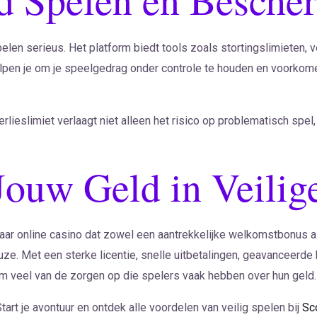
en serieus. Het platform biedt tools zoals stortingslimieten, v
elpen je om je speelgedrag onder controle te houden en voorkomen
rlieslimiet verlaagt niet alleen het risico op problematisch spe
Jouw Geld in Veili
aar online casino dat zowel een aantrekkelijke welkomstbonus a
uze. Met een sterke licentie, snelle uitbetalingen, geavanceerd
orm veel van de zorgen op die spelers vaak hebben over hun geld.
art je avontuur en ontdek alle voordelen van veilig spelen bij
Sc