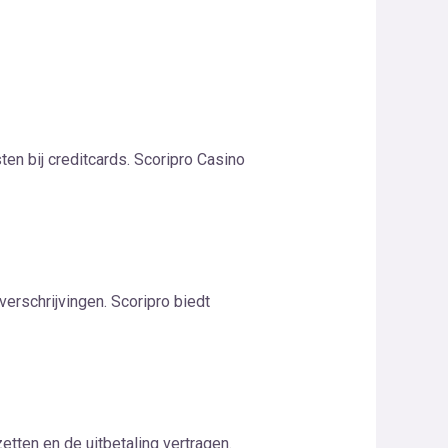
n bij creditcards. Scoripro Casino
erschrijvingen. Scoripro biedt
etten en de uitbetaling vertragen.