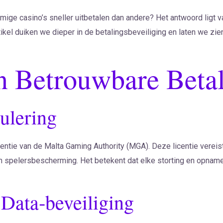
ige casino’s sneller uitbetalen dan andere? Het antwoord ligt 
rtikel duiken we dieper in de betalingsbeveiliging en laten we zi
n Betrouwbare Beta
ulering
entie van de Malta Gaming Authority (MGA). Deze licentie vereist
en spelersbescherming. Het betekent dat elke storting en opnam
 Data‑beveiliging