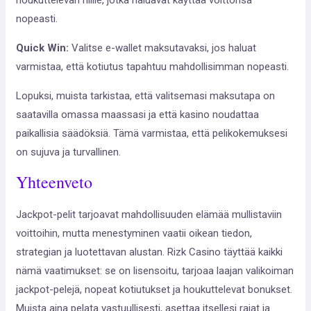
nopeasti.
Quick Win:
Valitse e-wallet maksutavaksi, jos haluat
varmistaa, että kotiutus tapahtuu mahdollisimman nopeasti.
Lopuksi, muista tarkistaa, että valitsemasi maksutapa on
saatavilla omassa maassasi ja että kasino noudattaa
paikallisia säädöksiä. Tämä varmistaa, että pelikokemuksesi
on sujuva ja turvallinen.
Yhteenveto
Jackpot-pelit tarjoavat mahdollisuuden elämää mullistaviin
voittoihin, mutta menestyminen vaatii oikean tiedon,
strategian ja luotettavan alustan. Rizk Casino täyttää kaikki
nämä vaatimukset: se on lisensoitu, tarjoaa laajan valikoiman
jackpot-pelejä, nopeat kotiutukset ja houkuttelevat bonukset.
Muista aina pelata vastuullisesti, asettaa itsellesi rajat ja