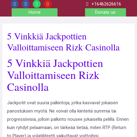
+16462626616
Home
Donate us
5 Vinkkiä Jackpottien
Valloittamiseen Rizk Casinolla
5 Vinkkiä Jackpottien
Valloittamiseen Rizk
Casinolla
Jackpotit ovat suuria palkintoja, jotka kasvavat jokaisen
panostuksen myötä. Ne voivat olla kiinteitä summia tai
progressiivisia, jolloin palkinto nousee jokaisella pelillä. Ennen
kuin ryhdyt pelaamaan, on tärkeää tietää, miten RTP (Return
to Player) ja volatiliteetti vaikuttavat voittoihisi.