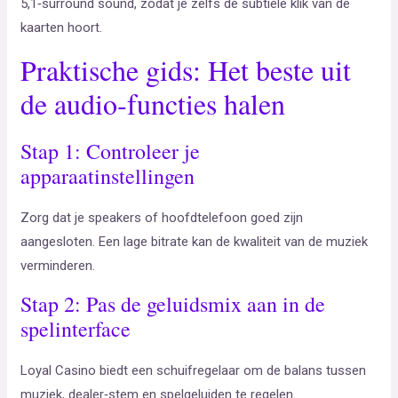
5,1‑surround sound, zodat je zelfs de subtiele klik van de
kaarten hoort.
Praktische gids: Het beste uit
de audio‑functies halen
Stap 1: Controleer je
apparaatinstellingen
Zorg dat je speakers of hoofdtelefoon goed zijn
aangesloten. Een lage bitrate kan de kwaliteit van de muziek
verminderen.
Stap 2: Pas de geluidsmix aan in de
spelinterface
Loyal Casino biedt een schuifregelaar om de balans tussen
muziek, dealer‑stem en spelgeluiden te regelen.