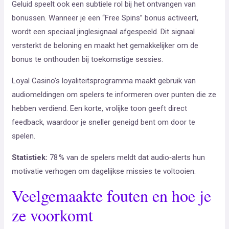
Geluid speelt ook een subtiele rol bij het ontvangen van
bonussen. Wanneer je een “Free Spins” bonus activeert,
wordt een speciaal jinglesignaal afgespeeld. Dit signaal
versterkt de beloning en maakt het gemakkelijker om de
bonus te onthouden bij toekomstige sessies.
Loyal Casino’s loyaliteitsprogramma maakt gebruik van
audiomeldingen om spelers te informeren over punten die ze
hebben verdiend. Een korte, vrolijke toon geeft direct
feedback, waardoor je sneller geneigd bent om door te
spelen.
Statistiek:
78 % van de spelers meldt dat audio‑alerts hun
motivatie verhogen om dagelijkse missies te voltooien.
Veelgemaakte fouten en hoe je
ze voorkomt