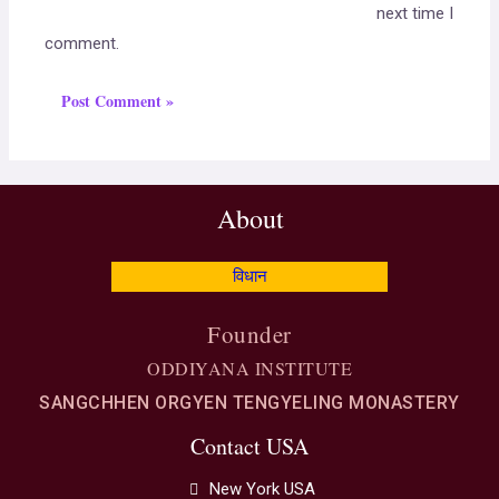
next time I
comment.
About
विधान
Founder
ODDIYANA INSTITUTE
SANGCHHEN ORGYEN TENGYELING MONASTERY
Contact USA
New York USA