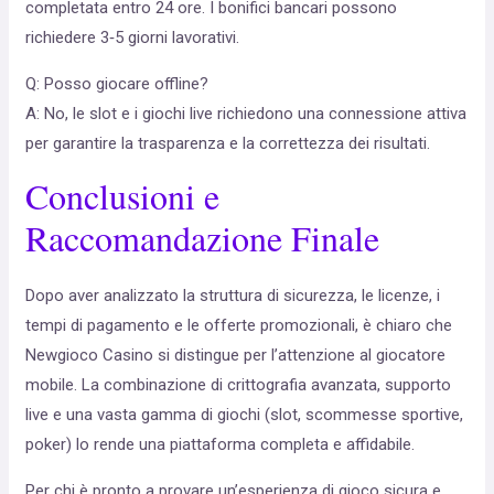
completata entro 24 ore. I bonifici bancari possono
richiedere 3‑5 giorni lavorativi.
Q: Posso giocare offline?
A: No, le slot e i giochi live richiedono una connessione attiva
per garantire la trasparenza e la correttezza dei risultati.
Conclusioni e
Raccomandazione Finale
Dopo aver analizzato la struttura di sicurezza, le licenze, i
tempi di pagamento e le offerte promozionali, è chiaro che
Newgioco Casino si distingue per l’attenzione al giocatore
mobile. La combinazione di crittografia avanzata, supporto
live e una vasta gamma di giochi (slot, scommesse sportive,
poker) lo rende una piattaforma completa e affidabile.
Per chi è pronto a provare un’esperienza di gioco sicura e