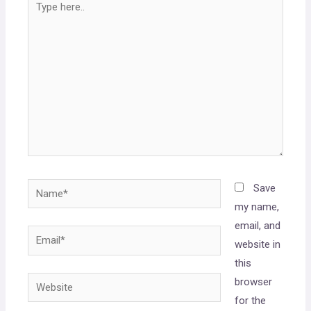
Save
my name,
email, and
website in
this
browser
for the