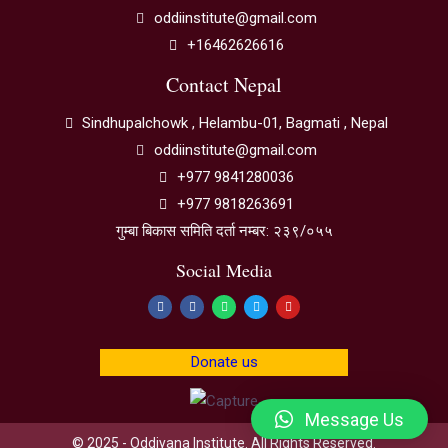
oddiinstitute@gmail.com
+16462626616
Contact Nepal
Sindhupalchowk , Helambu-01, Bagmati , Nepal
oddiinstitute@gmail.com
+977 9841280036
+977 9818263691
गुम्बा बिकास समिति दर्ता नम्बर: २३९/०५५
Social Media
Donate us
Message Us
© 2025 - Oddiyana Institute. All Rights Reserved.