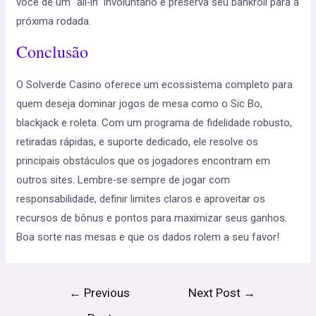
você dê um “all‑in” involuntário e preserva seu bankroll para a
próxima rodada.
Conclusão
O Solverde Casino oferece um ecossistema completo para
quem deseja dominar jogos de mesa como o Sic Bo,
blackjack e roleta. Com um programa de fidelidade robusto,
retiradas rápidas, e suporte dedicado, ele resolve os
principais obstáculos que os jogadores encontram em
outros sites. Lembre‑se sempre de jogar com
responsabilidade, definir limites claros e aproveitar os
recursos de bônus e pontos para maximizar seus ganhos.
Boa sorte nas mesas e que os dados rolem a seu favor!
←
Previous
Next Post
→