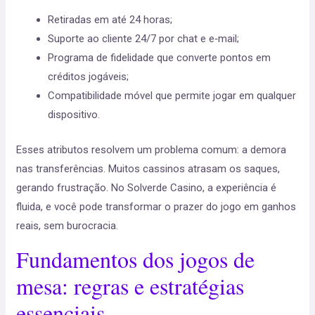
Retiradas em até 24 horas;
Suporte ao cliente 24/7 por chat e e‑mail;
Programa de fidelidade que converte pontos em
créditos jogáveis;
Compatibilidade móvel que permite jogar em qualquer
dispositivo.
Esses atributos resolvem um problema comum: a demora
nas transferências. Muitos cassinos atrasam os saques,
gerando frustração. No Solverde Casino, a experiência é
fluida, e você pode transformar o prazer do jogo em ganhos
reais, sem burocracia.
Fundamentos dos jogos de
mesa: regras e estratégias
essenciais