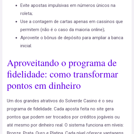
Evite apostas impulsivas em números únicos na
roleta;
Use a contagem de cartas apenas em cassinos que
permitem (não é o caso da maioria online);
Aproveite o bônus de depósito para ampliar a banca
inicial.
Aproveitando o programa de
fidelidade: como transformar
pontos em dinheiro
Um dos grandes atrativos do Solverde Casino é o seu
programa de fidelidade. Cada aposta feita no site gera
pontos que podem ser trocados por créditos jogáveis ou
até mesmo por dinheiro real. O sistema funciona em níveis:
Bronze, Prata, Ouro e Platina. Cada nível oferece vantagens