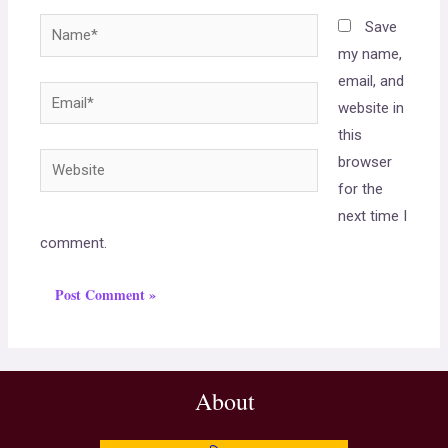
Save
my name,
email, and
website in
this
browser
for the
next time I
comment.
About