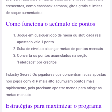
crescentes, como cashback semanal, giros grátis e limites
de saque aumentados.
Como funciona o acúmulo de pontos
Jogue em qualquer jogo de mesa ou slot; cada real
apostado vale 1 ponto.
Suba de nível ao alcançar metas de pontos mensais.
Converta os pontos acumulados na seção
“Fidelidade” por créditos.
Industry Secret: Os jogadores que concentram suas apostas
nos jogos com RTP mais alto acumulam pontos mais
rapidamente, pois precisam apostar menos para atingir as
metas mensais.
Estratégias para maximizar o programa