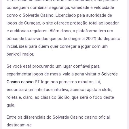
conseguem combinar segurança, variedade e velocidade
como o Solverde Casino. Licenciado pela autoridade de
jogos de Curaçao, o site oferece proteção total ao jogador
e auditorias regulares. Além disso, a plataforma tem um
bônus de boas‑vindas que pode chegar a 200 % do depósito
inicial, ideal para quem quer começar a jogar com um
bankroll maior.
Se você está procurando um lugar confiável para
experimentar jogos de mesa, vale a pena visitar o
Solverde
Casino casino PT
logo nos primeiros minutos. Lá,
encontrará um interface intuitiva, acesso rápido a slots,
roleta e, claro, ao clássico Sic Bo, que será o foco deste
guia.
Entre os diferenciais do Solverde Casino casino oficial,
destacam‑se: