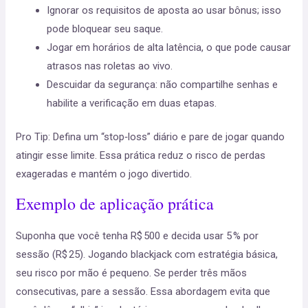
Ignorar os requisitos de aposta ao usar bônus; isso
pode bloquear seu saque.
Jogar em horários de alta latência, o que pode causar
atrasos nas roletas ao vivo.
Descuidar da segurança: não compartilhe senhas e
habilite a verificação em duas etapas.
Pro Tip: Defina um “stop‑loss” diário e pare de jogar quando
atingir esse limite. Essa prática reduz o risco de perdas
exageradas e mantém o jogo divertido.
Exemplo de aplicação prática
Suponha que você tenha R$ 500 e decida usar 5 % por
sessão (R$ 25). Jogando blackjack com estratégia básica,
seu risco por mão é pequeno. Se perder três mãos
consecutivas, pare a sessão. Essa abordagem evita que