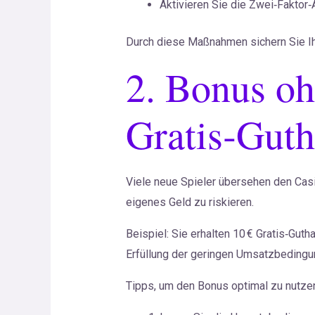
Aktivieren Sie die Zwei‑Faktor‑
Durch diese Maßnahmen sichern Sie Ih
2. Bonus oh
Gratis‑Gut
Viele neue Spieler übersehen den Cas
eigenes Geld zu riskieren.
Beispiel: Sie erhalten 10 € Gratis‑Gut
Erfüllung der geringen Umsatzbedingu
Tipps, um den Bonus optimal zu nutze