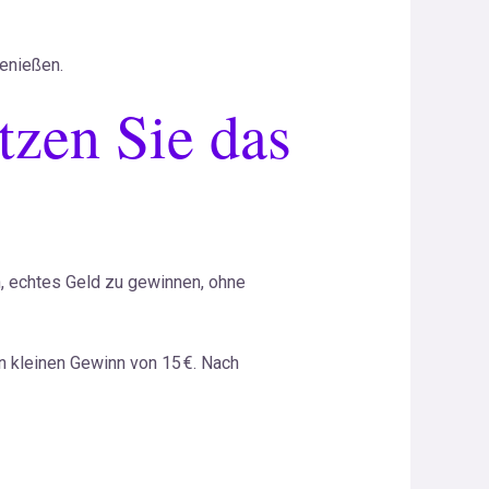
enießen.
tzen Sie das
, echtes Geld zu gewinnen, ohne
en kleinen Gewinn von 15 €. Nach