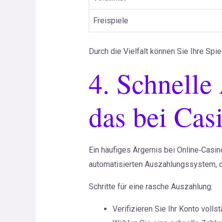
Freispiele
Durch die Vielfalt können Sie Ihre Spi
4. Schnelle
das bei Cas
Ein häufiges Ärgernis bei Online‑Casi
automatisierten Auszahlungssystem, da
Schritte für eine rasche Auszahlung:
Verifizieren Sie Ihr Konto vollst