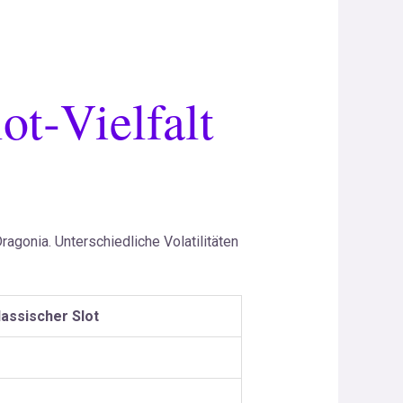
ot‑Vielfalt
agonia. Unterschiedliche Volatilitäten
lassischer Slot