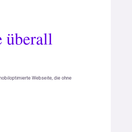
 überall
mobiloptimierte Webseite, die ohne