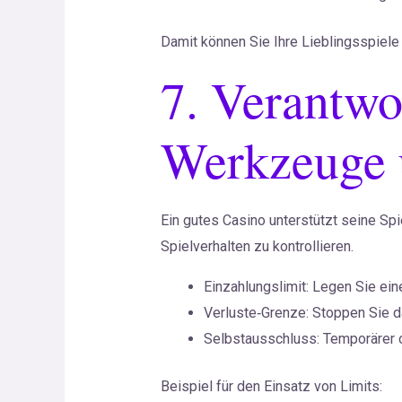
Damit können Sie Ihre Lieblingsspiele
7. Verantwo
Werkzeuge 
Ein gutes Casino unterstützt seine Sp
Spielverhalten zu kontrollieren.
Einzahlungslimit: Legen Sie ei
Verluste‑Grenze: Stoppen Sie das
Selbstausschluss: Temporärer 
Beispiel für den Einsatz von Limits: