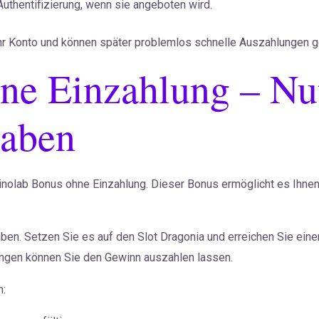
Authentifizierung, wenn sie angeboten wird.
r Konto und können später problemlos schnelle Auszahlungen g
ne Einzahlung – Nu
haben
inolab Bonus ohne Einzahlung. Dieser Bonus ermöglicht es Ihnen
haben. Setzen Sie es auf den Slot Dragonia und erreichen Sie ein
ngen können Sie den Gewinn auszahlen lassen.
n: