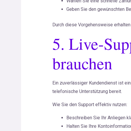
Wählen Sie eine schnelle Zahlun
Geben Sie den gewünschten Betr
Durch diese Vorgehensweise erhalten S
5. Live‑Sup
brauchen
Ein zuverlässiger Kundendienst ist ein
telefonische Unterstützung bereit.
Wie Sie den Support effektiv nutzen:
Beschreiben Sie Ihr Anliegen kl
Halten Sie Ihre Kontoinformatio