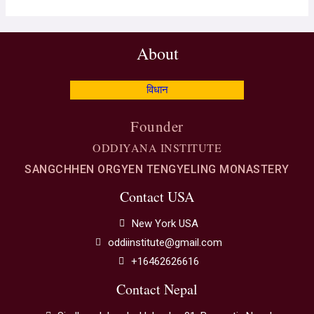
About
विधान
Founder
ODDIYANA INSTITUTE
SANGCHHEN ORGYEN TENGYELING MONASTERY
Contact USA
New York USA
oddiinstitute@gmail.com
+16462626616
Contact Nepal