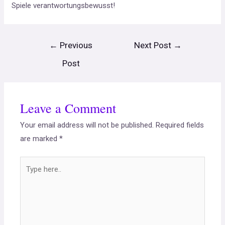
Spiele verantwortungsbewusst!
←
Previous
Next Post
→
Post
Leave a Comment
Your email address will not be published.
Required fields
are marked
*