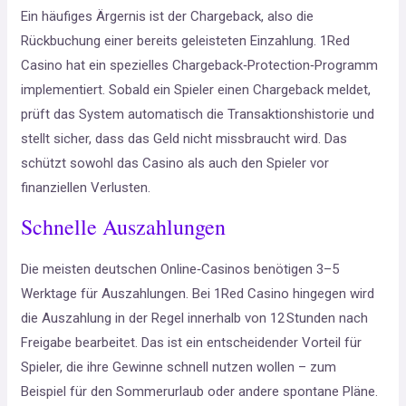
Ein häufiges Ärgernis ist der Chargeback, also die
Rückbuchung einer bereits geleisteten Einzahlung. 1Red
Casino hat ein spezielles Chargeback‑Protection‑Programm
implementiert. Sobald ein Spieler einen Chargeback meldet,
prüft das System automatisch die Transaktionshistorie und
stellt sicher, dass das Geld nicht missbraucht wird. Das
schützt sowohl das Casino als auch den Spieler vor
finanziellen Verlusten.
Schnelle Auszahlungen
Die meisten deutschen Online‑Casinos benötigen 3–5
Werktage für Auszahlungen. Bei 1Red Casino hingegen wird
die Auszahlung in der Regel innerhalb von 12 Stunden nach
Freigabe bearbeitet. Das ist ein entscheidender Vorteil für
Spieler, die ihre Gewinne schnell nutzen wollen – zum
Beispiel für den Sommerurlaub oder andere spontane Pläne.