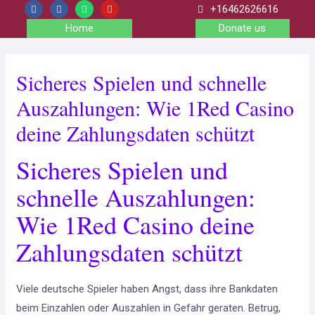
+16462626616
Home
Donate us
Sicheres Spielen und schnelle
Auszahlungen: Wie 1Red Casino
deine Zahlungsdaten schützt
Sicheres Spielen und
schnelle Auszahlungen:
Wie 1Red Casino deine
Zahlungsdaten schützt
Viele deutsche Spieler haben Angst, dass ihre Bankdaten
beim Einzahlen oder Auszahlen in Gefahr geraten. Betrug,