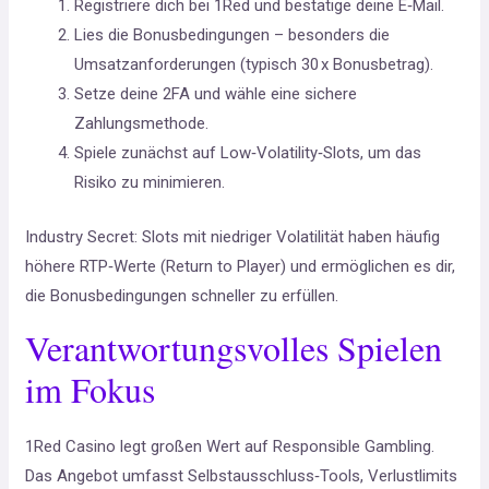
Registriere dich bei 1Red und bestätige deine E‑Mail.
Lies die Bonusbedingungen – besonders die
Umsatzanforderungen (typisch 30 x Bonusbetrag).
Setze deine 2FA und wähle eine sichere
Zahlungsmethode.
Spiele zunächst auf Low‑Volatility‑Slots, um das
Risiko zu minimieren.
Industry Secret: Slots mit niedriger Volatilität haben häufig
höhere RTP‑Werte (Return to Player) und ermöglichen es dir,
die Bonusbedingungen schneller zu erfüllen.
Verantwortungsvolles Spielen
im Fokus
1Red Casino legt großen Wert auf Responsible Gambling.
Das Angebot umfasst Selbstausschluss‑Tools, Verlustlimits