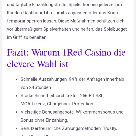
und tägliche Einzahlungslimits. Spieler können jederzeit im
Kunden‑Dashboard ihre Limits anpassen oder das Konto
temporär sperren lassen. Diese Maßnahmen schützen dich
vor übermäßigem Spielverhalten und helfen, das Spielbudget
im Griff zu behalten.
Fazit: Warum 1Red Casino die
clevere Wahl ist
Schnelle Auszahlungen: 94 % der Anfragen innerhalb
von 24 Stunden.
Starke Sicherheitsarchitektur: 256‑Bit‑SSL,
MGA‑Lizenz, Chargeback‑Protection.
Vielseitige Bonusangebote: Willkommensbonus und
Bonus ohne Einzahlung.
Benutzerfreundliche Zahlungsmethoden: Trustly,