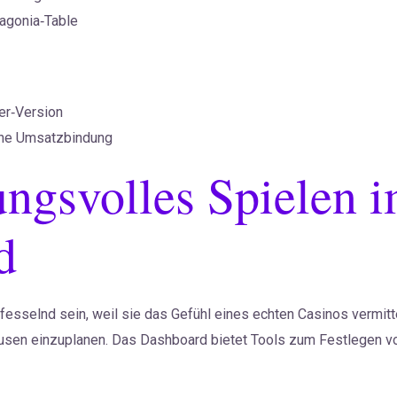
ragonia‑Table
er‑Version
che Umsatzbindung
ngsvolles Spielen 
d
esselnd sein, weil sie das Gefühl eines echten Casinos vermitt
ausen einzuplanen. Das Dashboard bietet Tools zum Festlegen vo