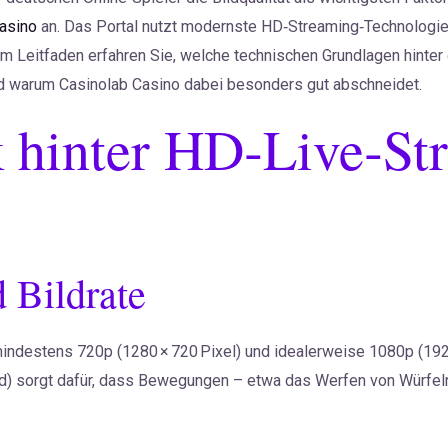
asino
an. Das Portal nutzt modernste HD‑Streaming‑Technologie
em Leitfaden erfahren Sie, welche technischen Grundlagen hinte
d warum Casinolab Casino dabei besonders gut abschneidet.
k hinter HD‑Live‑St
 Bildrate
mindestens 720p (1280 × 720 Pixel) und idealerweise 1080p (1920
nd) sorgt dafür, dass Bewegungen – etwa das Werfen von Würfe