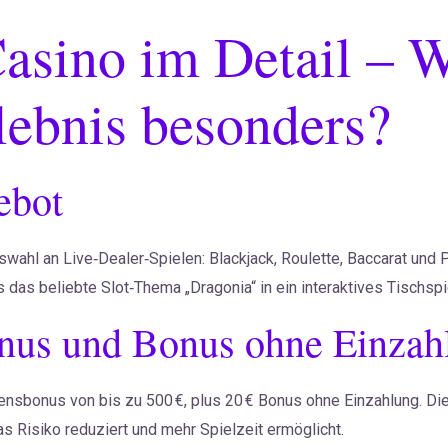
asino im Detail – 
lebnis besonders?
ebot
swahl an Live‑Dealer‑Spielen: Blackjack, Roulette, Baccarat und
 das beliebte Slot‑Thema „Dragonia“ in ein interaktives Tischspie
us und Bonus ohne Einzah
nsbonus von bis zu 500 €, plus 20 € Bonus ohne Einzahlung. Die
s Risiko reduziert und mehr Spielzeit ermöglicht.