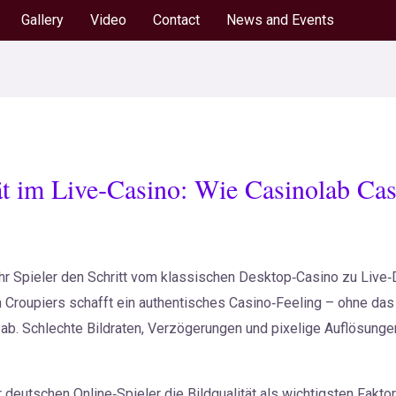
Gallery
Video
Contact
News and Events
 im Live‑Casino: Wie Casinolab Casi
r Spieler den Schritt vom klassischen Desktop‑Casino zu Live‑D
en Croupiers schafft ein authentisches Casino‑Feeling – ohne da
t ab. Schlechte Bildraten, Verzögerungen und pixelige Auflösung
 deutschen Online‑Spieler die Bildqualität als wichtigsten Fakto