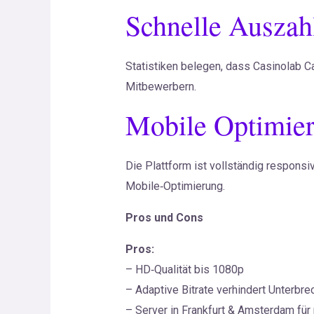
Schnelle Auszah
Statistiken belegen, dass Casinolab C
Mitbewerbern.
Mobile Optimie
Die Plattform ist vollständig respons
Mobile‑Optimierung.
Pros und Cons
Pros:
– HD‑Qualität bis 1080p
– Adaptive Bitrate verhindert Unterbr
– Server in Frankfurt & Amsterdam für