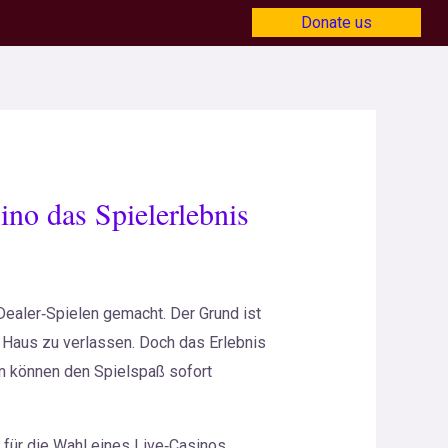
Donate us
no das Spielerlebnis
ealer‑Spielen gemacht. Der Grund ist
s Haus zu verlassen. Doch das Erlebnis
en können den Spielspaß sofort
r für die Wahl eines Live‑Casinos