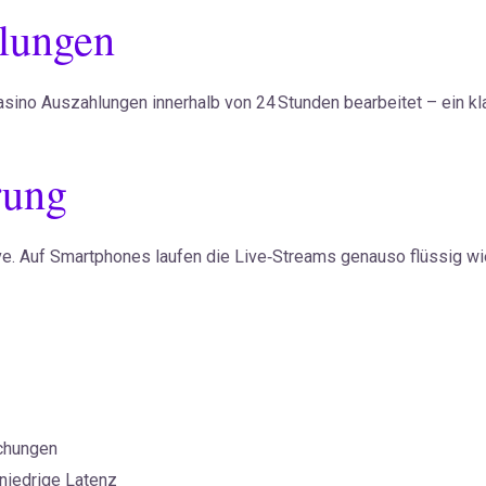
lungen
asino Auszahlungen innerhalb von 24 Stunden bearbeitet – ein kla
rung
ive. Auf Smartphones laufen die Live‑Streams genauso flüssig wi
echungen
 niedrige Latenz