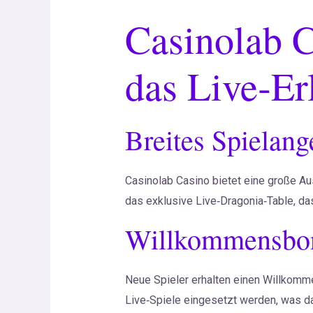
Casinolab C
das Live‑Er
Breites Spielang
Casinolab Casino bietet eine große Au
das exklusive Live‑Dragonia‑Table, das
Willkommensbon
Neue Spieler erhalten einen Willkomme
Live‑Spiele eingesetzt werden, was da