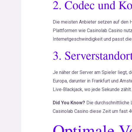
2. Codec und K
Die meisten Anbieter setzen auf den H
Plattformen wie Casinolab Casino nutz
Internetgeschwindigkeit und passt di
3. Serverstandor
Je näher der Server am Spieler liegt, 
Europa, darunter in Frankfurt und Ams
Live‑Blackjack, wo jede Sekunde zählt.
Did You Know?
Die durchschnittliche 
Casinolab Casino diese Zeit um fast 4
Optimale Vo