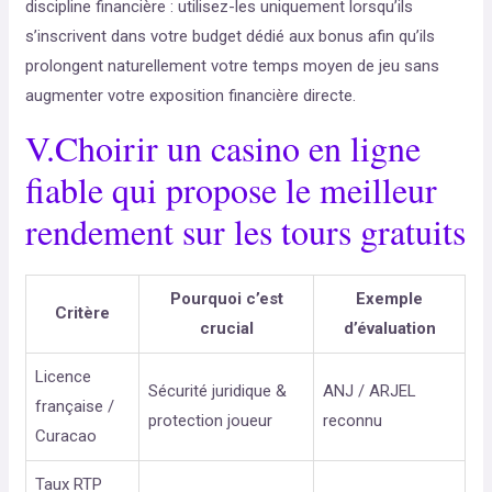
discipline financière : utilisez-les uniquement lorsqu’ils
s’inscrivent dans votre budget dédié aux bonus afin qu’ils
prolongent naturellement votre temps moyen de jeu sans
augmenter votre exposition financière directe.
V.Choirir un casino en ligne
fiable qui propose le meilleur
rendement sur les tours gratuits
Pourquoi c’est
Exemple
Critère
crucial
d’évaluation
Licence
Sécurité juridique &
ANJ / ARJEL
française /
protection joueur
reconnu
Curacao
Taux RTP