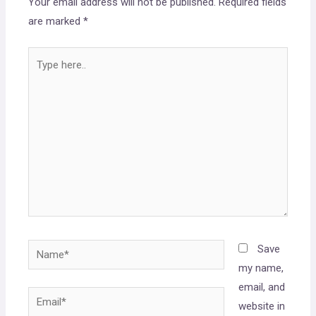
Your email address will not be published.
Required fields
are marked
*
Save
my name,
email, and
website in