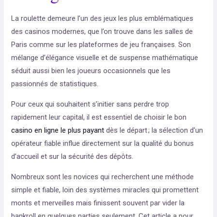
La roulette demeure l’un des jeux les plus emblématiques
des casinos modernes, que l’on trouve dans les salles de
Paris comme sur les plateformes de jeu françaises. Son
mélange d’élégance visuelle et de suspense mathématique
séduit aussi bien les joueurs occasionnels que les
passionnés de statistiques.
Pour ceux qui souhaitent s’initier sans perdre trop
rapidement leur capital, il est essentiel de choisir le bon
casino en ligne le plus payant
dès le départ ; la sélection d’un
opérateur fiable influe directement sur la qualité du bonus
d’accueil et sur la sécurité des dépôts.
Nombreux sont les novices qui recherchent une méthode
simple et fiable, loin des systèmes miracles qui promettent
monts et merveilles mais finissent souvent par vider la
bankroll en quelques parties seulement. Cet article a pour