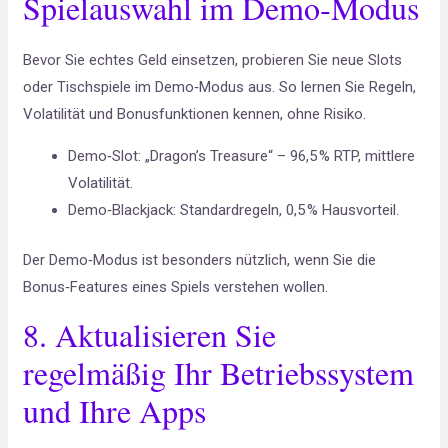
Spielauswahl im Demo‑Modus
Bevor Sie echtes Geld einsetzen, probieren Sie neue Slots
oder Tischspiele im Demo‑Modus aus. So lernen Sie Regeln,
Volatilität und Bonusfunktionen kennen, ohne Risiko.
Demo‑Slot: „Dragon’s Treasure“ – 96,5 % RTP, mittlere
Volatilität.
Demo‑Blackjack: Standardregeln, 0,5 % Hausvorteil.
Der Demo‑Modus ist besonders nützlich, wenn Sie die
Bonus‑Features eines Spiels verstehen wollen.
8. Aktualisieren Sie
regelmäßig Ihr Betriebssystem
und Ihre Apps