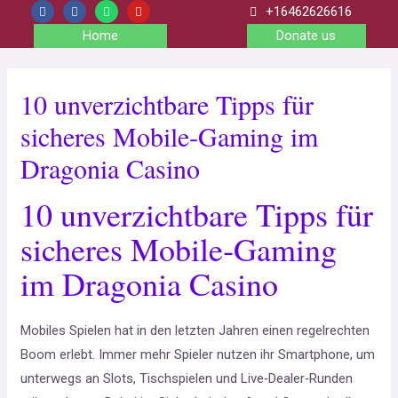
+16462626616
Home
Donate us
10 unverzichtbare Tipps für
sicheres Mobile‑Gaming im
Dragonia Casino
10 unverzichtbare Tipps für
sicheres Mobile‑Gaming
im Dragonia Casino
Mobiles Spielen hat in den letzten Jahren einen regelrechten
Boom erlebt. Immer mehr Spieler nutzen ihr Smartphone, um
unterwegs an Slots, Tischspielen und Live‑Dealer‑Runden