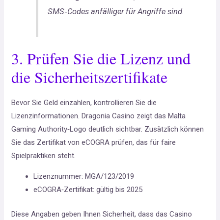
SMS‑Codes anfälliger für Angriffe sind.
3. Prüfen Sie die Lizenz und
die Sicherheitszertifikate
Bevor Sie Geld einzahlen, kontrollieren Sie die
Lizenzinformationen. Dragonia Casino zeigt das Malta
Gaming Authority‑Logo deutlich sichtbar. Zusätzlich können
Sie das Zertifikat von eCOGRA prüfen, das für faire
Spielpraktiken steht.
Lizenznummer: MGA/123/2019
eCOGRA‑Zertifikat: gültig bis 2025
Diese Angaben geben Ihnen Sicherheit, dass das Casino