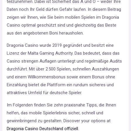
teilzunehmen. Dabei ist Sicherheit das A und O – weder Ihre
Daten noch Ihr Geld dürfen Gefahr laufen. In diesem Beitrag
zeigen wir Ihnen, wie Sie beim mobilen Spielen im Dragonia
Casino optimal geschützt sind und gleichzeitig das Beste
aus den angebotenen Boni herausholen.
Dragonia Casino wurde 2019 gegründet und besitzt eine
Lizenz der Malta Gaming Authority. Das bedeutet, dass das
Casino strengen Auflagen unterliegt und regelmäßige Audits
durchführt. Mit über 2 500 Spielen, schnellen Auszahlungen
und einem Willkommensbonus sowie einem Bonus ohne
Einzahlung bietet die Plattform ein rundum sicheres und
attraktives Umfeld für deutsche Spieler.
Im Folgenden finden Sie zehn praxisnahe Tipps, die Ihnen
helfen, das mobile Spielerlebnis sicher, schnell und
gewinnbringend zu gestalten. Discover your options at
Dragonia Casino Deutschland offiziell
.