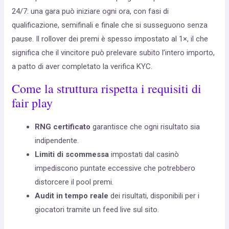
24/7: una gara può iniziare ogni ora, con fasi di
qualificazione, semifinali e finale che si susseguono senza
pause. Il rollover dei premi è spesso impostato al 1×, il che
significa che il vincitore può prelevare subito l’intero importo,
a patto di aver completato la verifica KYC.
Come la struttura rispetta i requisiti di
fair play
RNG certificato
garantisce che ogni risultato sia
indipendente.
Limiti di scommessa
impostati dal casinò
impediscono puntate eccessive che potrebbero
distorcere il pool premi.
Audit in tempo reale
dei risultati, disponibili per i
giocatori tramite un feed live sul sito.