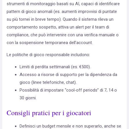
strumenti di monitoraggio basati su AI, capaci di identificare
pattern di gioco anomali (es. aumenti improvvisi di puntate
su più tornei in breve tempo). Quando il sistema rileva un
comportamento sospetto, attiva un alert per il team di
compliance, che può intervenire con una verifica manuale o
con la sospensione temporanea dell’account.
Le politiche di gioco responsabile includono:
Limiti di perdita settimanali (es. €500).
Accesso a risorse di supporto per la dipendenza da
gioco (linee telefoniche, chat).
Possibilità di impostare “cool‑off periods” di 7, 14 o
30 giorni.
Consigli pratici per i giocatori
Definisci un budget mensile e non superarlo, anche se