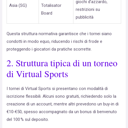
giochi d’azzardo,
Asia (SG)
Totalisator
restrizioni su
Board
pubblicità
Questa struttura normativa garantisce che i tornei siano
condotti in modo equo, riducendo i rischi di frode e
proteggendo i giocatori da pratiche scorrette.
2. Struttura tipica di un torneo
di Virtual Sports
I tornei di Virtual Sports si presentano con modalità di
iscrizione flessibili. Alcuni sono gratuiti, richiedendo solo la
creazione di un account, mentre altri prevedono un buy‑in di
€10‑€50, spesso accompagnato da un bonus di benvenuto
del 100 % sul deposito.