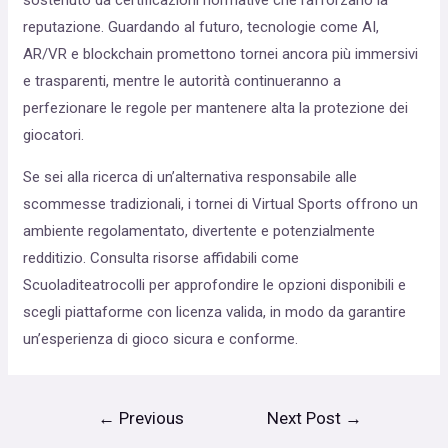
reputazione. Guardando al futuro, tecnologie come AI,
AR/VR e blockchain promettono tornei ancora più immersivi
e trasparenti, mentre le autorità continueranno a
perfezionare le regole per mantenere alta la protezione dei
giocatori.
Se sei alla ricerca di un’alternativa responsabile alle
scommesse tradizionali, i tornei di Virtual Sports offrono un
ambiente regolamentato, divertente e potenzialmente
redditizio. Consulta risorse affidabili come
Scuoladiteatrocolli per approfondire le opzioni disponibili e
scegli piattaforme con licenza valida, in modo da garantire
un’esperienza di gioco sicura e conforme.
←
Previous
Next Post
→