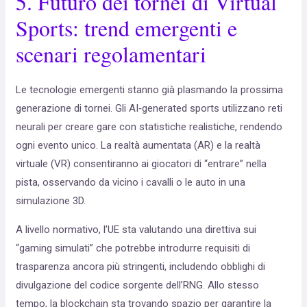
5. Futuro dei tornei di Virtual
Sports: trend emergenti e
scenari regolamentari
Le tecnologie emergenti stanno già plasmando la prossima
generazione di tornei. Gli AI‑generated sports utilizzano reti
neurali per creare gare con statistiche realistiche, rendendo
ogni evento unico. La realtà aumentata (AR) e la realtà
virtuale (VR) consentiranno ai giocatori di “entrare” nella
pista, osservando da vicino i cavalli o le auto in una
simulazione 3D.
A livello normativo, l’UE sta valutando una direttiva sui
“gaming simulati” che potrebbe introdurre requisiti di
trasparenza ancora più stringenti, includendo obblighi di
divulgazione del codice sorgente dell’RNG. Allo stesso
tempo, la blockchain sta trovando spazio per garantire la