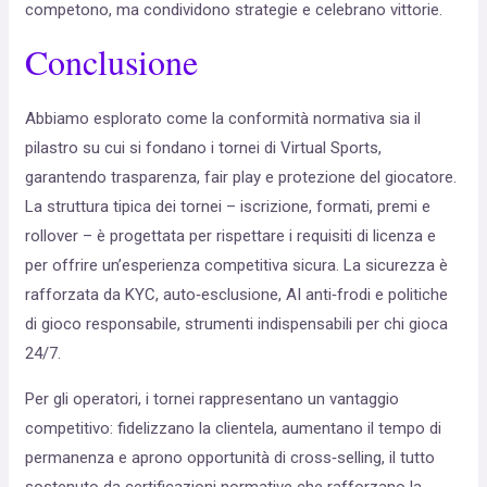
competono, ma condividono strategie e celebrano vittorie.
Conclusione
Abbiamo esplorato come la conformità normativa sia il
pilastro su cui si fondano i tornei di Virtual Sports,
garantendo trasparenza, fair play e protezione del giocatore.
La struttura tipica dei tornei – iscrizione, formati, premi e
rollover – è progettata per rispettare i requisiti di licenza e
per offrire un’esperienza competitiva sicura. La sicurezza è
rafforzata da KYC, auto‑esclusione, AI anti‑frodi e politiche
di gioco responsabile, strumenti indispensabili per chi gioca
24/7.
Per gli operatori, i tornei rappresentano un vantaggio
competitivo: fidelizzano la clientela, aumentano il tempo di
permanenza e aprono opportunità di cross‑selling, il tutto
sostenuto da certificazioni normative che rafforzano la