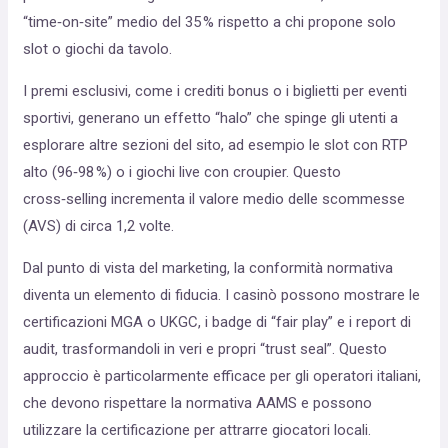
“time‑on‑site” medio del 35 % rispetto a chi propone solo
slot o giochi da tavolo.
I premi esclusivi, come i crediti bonus o i biglietti per eventi
sportivi, generano un effetto “halo” che spinge gli utenti a
esplorare altre sezioni del sito, ad esempio le slot con RTP
alto (96‑98 %) o i giochi live con croupier. Questo
cross‑selling incrementa il valore medio delle scommesse
(AVS) di circa 1,2 volte.
Dal punto di vista del marketing, la conformità normativa
diventa un elemento di fiducia. I casinò possono mostrare le
certificazioni MGA o UKGC, i badge di “fair play” e i report di
audit, trasformandoli in veri e propri “trust seal”. Questo
approccio è particolarmente efficace per gli operatori italiani,
che devono rispettare la normativa AAMS e possono
utilizzare la certificazione per attrarre giocatori locali.