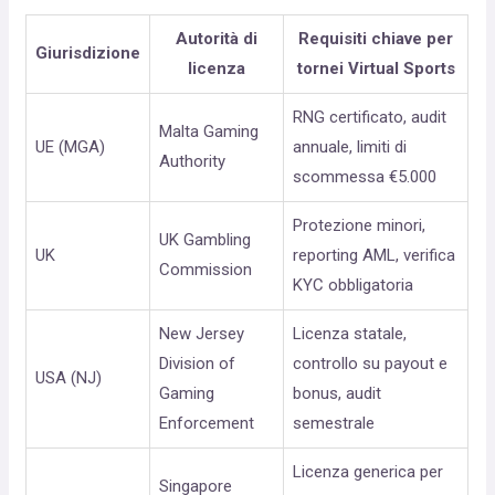
Autorità di
Requisiti chiave per
Giurisdizione
licenza
tornei Virtual Sports
RNG certificato, audit
Malta Gaming
UE (MGA)
annuale, limiti di
Authority
scommessa €5.000
Protezione minori,
UK Gambling
UK
reporting AML, verifica
Commission
KYC obbligatoria
New Jersey
Licenza statale,
Division of
controllo su payout e
USA (NJ)
Gaming
bonus, audit
Enforcement
semestrale
Licenza generica per
Singapore