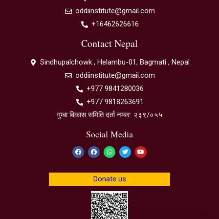
oddiinstitute@gmail.com
+16462626616
Contact Nepal
Sindhupalchowk , Helambu-01, Bagmati , Nepal
oddiinstitute@gmail.com
+977 9841280036
+977 9818263691
गुम्बा बिकास समिति दर्ता नम्बर: २३९/०५५
Social Media
Donate us