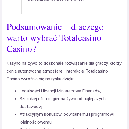
Podsumowanie – dlaczego
warto wybrać Totalcasino
Casino?
Kasyno na żywo to doskonałe rozwiązanie dla graczy, którzy
cenią autentyczną atmosferę i interakcję. Totalcasino
Casino wyróżnia się na rynku dzięki:
Legalności i licencji Ministerstwa Finansów,
Szerokiej ofercie gier na żywo od najlepszych
dostawców,
Atrakcyjnym bonusowi powitalnemu i programowi
lojalnościowemu,