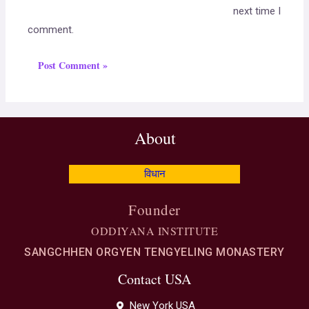
next time I
comment.
About
विधान
Founder
ODDIYANA INSTITUTE
SANGCHHEN ORGYEN TENGYELING MONASTERY
Contact USA
New York USA