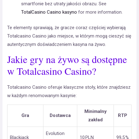
smartfonie bez utraty jakości obrazu. See
TotalCasino Casino kasyno
for more information.
Te elementy sprawiają, że gracze coraz częściej wybierają
Totalcasino Casino jako miejsce, w którym mogą cieszyć się
autentycznym doświadczeniem kasyna na żywo.
Jakie gry na żywo są dostępne
w Totalcasino Casino?
Totalcasino Casino oferuje klasyczne stoły, które znajdziesz
w każdym renomowanym kasynie:
Minimalny
Gra
Dostawca
RTP
zakład
Evolution
Blackjack
10 PLN
99,5 %