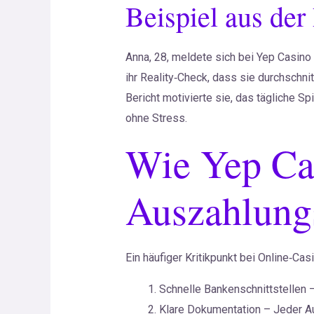
Beispiel aus der
Anna, 28, meldete sich bei Yep Casino
ihr Reality‑Check, dass sie durchschni
Bericht motivierte sie, das tägliche Sp
ohne Stress.
Wie Yep Ca
Auszahlungs
Ein häufiger Kritikpunkt bei Online‑Ca
Schnelle Bankenschnittstellen 
Klare Dokumentation – Jeder Au