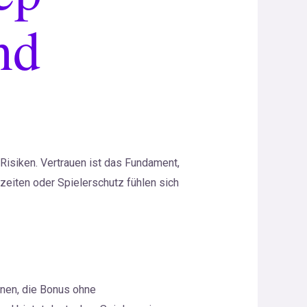
nd
Risiken. Vertrauen ist das Fundament,
eiten oder Spielerschutz fühlen sich
onen, die Bonus ohne