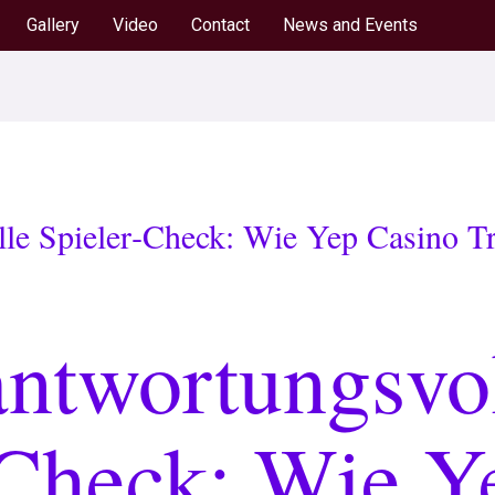
Gallery
Video
Contact
News and Events
lle Spieler‑Check: Wie Yep Casino T
antwortungsvo
‑Check: Wie Y