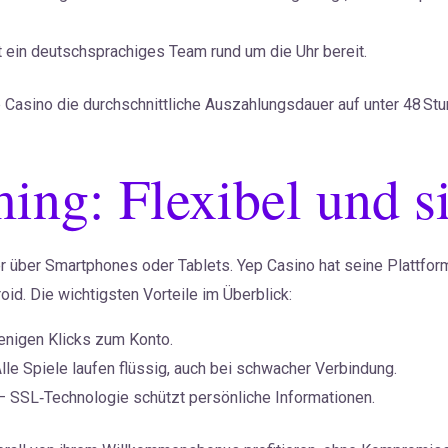
t ein deutschsprachiges Team rund um die Uhr bereit.
asino die durchschnittliche Auszahlungsdauer auf unter 48 Stun
ng: Flexibel und s
 über Smartphones oder Tablets. Yep Casino hat seine Plattform
oid. Die wichtigsten Vorteile im Überblick:
enigen Klicks zum Konto.
le Spiele laufen flüssig, auch bei schwacher Verbindung.
 SSL‑Technologie schützt persönliche Informationen.