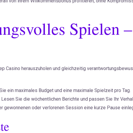
berall von ihrem Willkommensbonus profitieren, ohne Kompromis
ngsvolles Spielen –
 Casino herauszuholen und gleichzeitig verantwortungsbewusst
 Sie ein maximales Budget und eine maximale Spielzeit pro Tag.
 Lesen Sie die wöchentlichen Berichte und passen Sie Ihr Verhal
r gewonnenen oder verlorenen Session eine kurze Pause einle
te