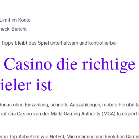
‑Limit im Konto
Check-Bericht
pps bleibt das Spiel unterhaltsam und kontrollierbar.
asino die richtige
eler ist
Bonus ohne Einzahlung, schnelle Auszahlungen, mobile Flexibilit
st das Casino von der Malta Gaming Authority (MGA) lizenziert 
e von Top‑Anbietern wie NetEnt, Microgaming und Evolution Gamin