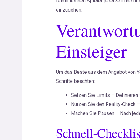
Damit können Spieler jederzeit und ü
einzugehen.
Verantwortu
Einsteiger
Um das Beste aus dem Angebot von Yep
Schritte beachten:
Setzen Sie Limits – Definieren
Nutzen Sie den Reality‑Check –
Machen Sie Pausen – Nach jede
Schnell‑Checklis