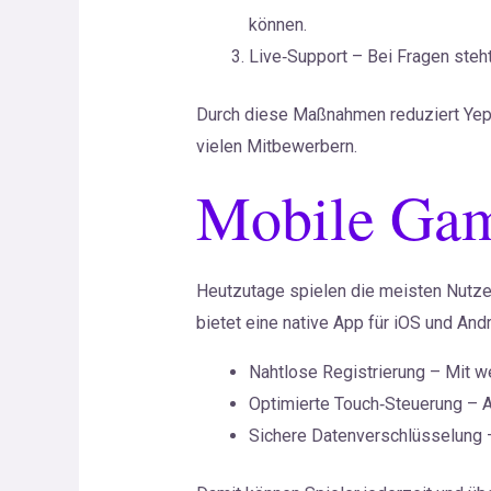
können.
Live‑Support – Bei Fragen steh
Durch diese Maßnahmen reduziert Yep C
vielen Mitbewerbern.
Mobile Gami
Heutzutage spielen die meisten Nutzer
bietet eine native App für iOS und Andr
Nahtlose Registrierung – Mit w
Optimierte Touch‑Steuerung – Al
Sichere Datenverschlüsselung –