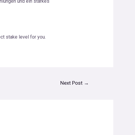
hlungen und ein starkes
ct stake level for you.
Next Post
→