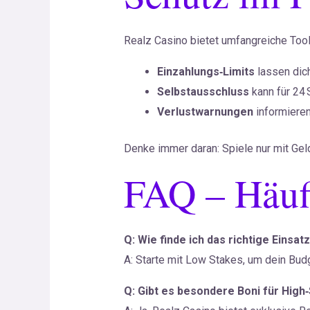
Realz Casino bietet umfangreiche Too
Einzahlungs‑Limits
lassen dic
Selbstausschluss
kann für 24 
Verlustwarnungen
informieren
Denke immer daran: Spiele nur mit Geld,
FAQ – Häuf
Q: Wie finde ich das richtige Einsat
A: Starte mit Low Stakes, um dein Budg
Q: Gibt es besondere Boni für High