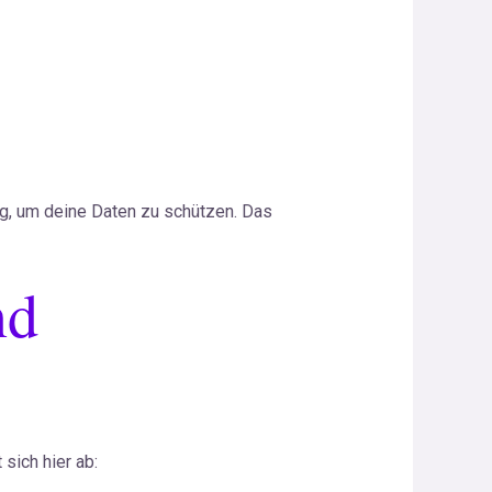
g, um deine Daten zu schützen. Das
nd
sich hier ab: