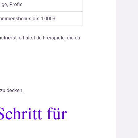
ige, Profis
kommensbonus bis 1.000 €
strierst, erhältst du Freispiele, die du
 zu decken.
chritt für