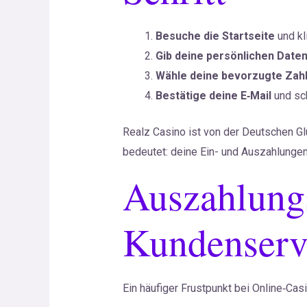
Besuche die Startseite
und kli
Gib deine persönlichen Date
Wähle deine bevorzugte Za
Bestätige deine E‑Mail
und sch
Realz Casino ist von der Deutschen G
bedeutet: deine Ein- und Auszahlungen 
Auszahlung
Kundenserv
Ein häufiger Frustpunkt bei Online‑Cas