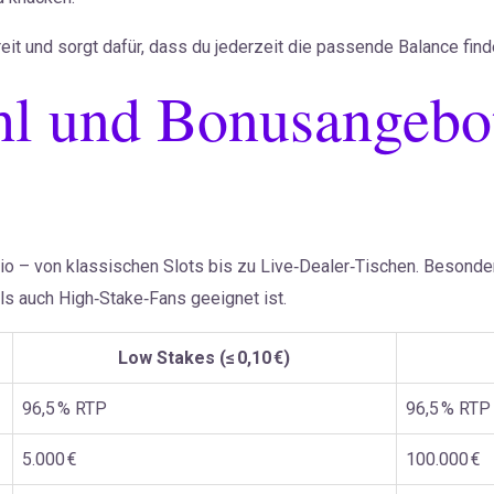
eit und sorgt dafür, dass du jederzeit die passende Balance find
hl und Bonusangebo
olio – von klassischen Slots bis zu Live‑Dealer‑Tischen. Besonde
ls auch High‑Stake‑Fans geeignet ist.
Low Stakes (≤ 0,10 €)
96,5 % RTP
96,5 % RTP
5.000 €
100.000 €