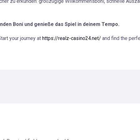
cher zu erkunden: großzügige Willkommensboni, schnelle Ausza
enden Boni und genieße das Spiel in deinem Tempo.
tart your journey at
https://realz-casino24.net/
and find the perfe