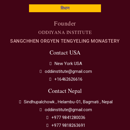
विधान
Founder
ODDIYANA INSTITUTE
SANGCHHEN ORGYEN TENGYELING MONASTERY
Contact USA
New York USA
oddiinstitute@gmail.com
+16462626616
Contact Nepal
Sindhupalchowk , Helambu-01, Bagmati , Nepal
oddiinstitute@gmail.com
+977 9841280036
+977 9818263691