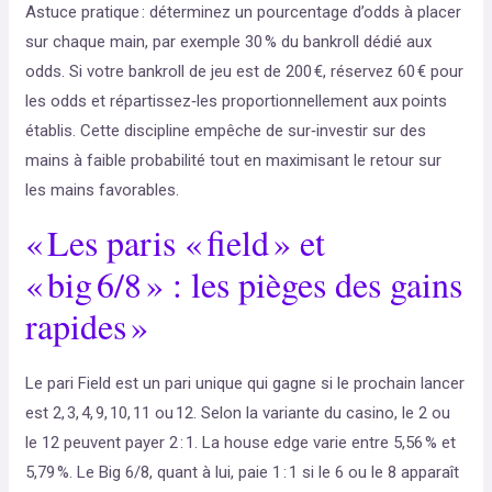
Astuce pratique : déterminez un pourcentage d’odds à placer
sur chaque main, par exemple 30 % du bankroll dédié aux
odds. Si votre bankroll de jeu est de 200 €, réservez 60 € pour
les odds et répartissez‑les proportionnellement aux points
établis. Cette discipline empêche de sur‑investir sur des
mains à faible probabilité tout en maximisant le retour sur
les mains favorables.
« Les paris « field » et
« big 6/8 » : les pièges des gains
rapides »
Le pari Field est un pari unique qui gagne si le prochain lancer
est 2, 3, 4, 9, 10, 11 ou 12. Selon la variante du casino, le 2 ou
le 12 peuvent payer 2 : 1. La house edge varie entre 5,56 % et
5,79 %. Le Big 6/8, quant à lui, paie 1 : 1 si le 6 ou le 8 apparaît