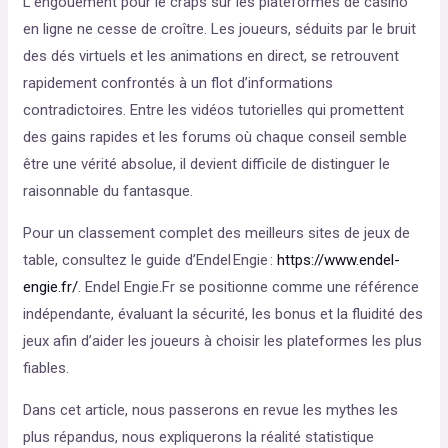
L’engouement pour le craps sur les plateformes de casino
en ligne ne cesse de croître. Les joueurs, séduits par le bruit
des dés virtuels et les animations en direct, se retrouvent
rapidement confrontés à un flot d’informations
contradictoires. Entre les vidéos tutorielles qui promettent
des gains rapides et les forums où chaque conseil semble
être une vérité absolue, il devient difficile de distinguer le
raisonnable du fantasque.
Pour un classement complet des meilleurs sites de jeux de
table, consultez le guide d’Endel Engie :
https://www.endel-
engie.fr/
. Endel Engie.Fr se positionne comme une référence
indépendante, évaluant la sécurité, les bonus et la fluidité des
jeux afin d’aider les joueurs à choisir les plateformes les plus
fiables.
Dans cet article, nous passerons en revue les mythes les
plus répandus, nous expliquerons la réalité statistique