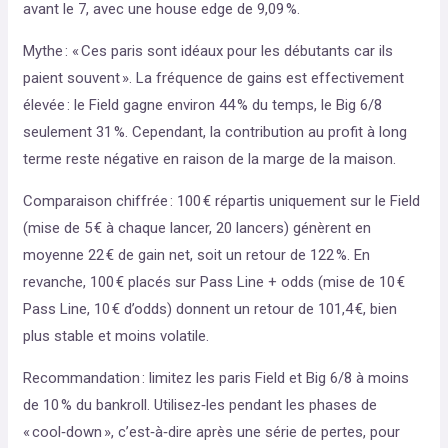
avant le 7, avec une house edge de 9,09 %.
Mythe : « Ces paris sont idéaux pour les débutants car ils
paient souvent ». La fréquence de gains est effectivement
élevée : le Field gagne environ 44 % du temps, le Big 6/8
seulement 31 %. Cependant, la contribution au profit à long
terme reste négative en raison de la marge de la maison.
Comparaison chiffrée : 100 € répartis uniquement sur le Field
(mise de 5 € à chaque lancer, 20 lancers) génèrent en
moyenne 22 € de gain net, soit un retour de 122 %. En
revanche, 100 € placés sur Pass Line + odds (mise de 10 €
Pass Line, 10 € d’odds) donnent un retour de 101,4 €, bien
plus stable et moins volatile.
Recommandation : limitez les paris Field et Big 6/8 à moins
de 10 % du bankroll. Utilisez‑les pendant les phases de
« cool‑down », c’est‑à‑dire après une série de pertes, pour