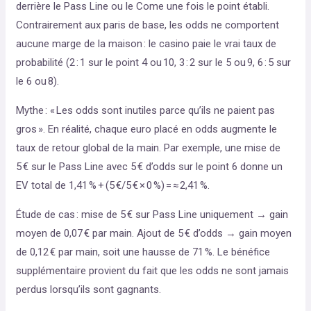
derrière le Pass Line ou le Come une fois le point établi.
Contrairement aux paris de base, les odds ne comportent
aucune marge de la maison : le casino paie le vrai taux de
probabilité (2 : 1 sur le point 4 ou 10, 3 : 2 sur le 5 ou 9, 6 : 5 sur
le 6 ou 8).
Mythe : « Les odds sont inutiles parce qu’ils ne paient pas
gros ». En réalité, chaque euro placé en odds augmente le
taux de retour global de la main. Par exemple, une mise de
5 € sur le Pass Line avec 5 € d’odds sur le point 6 donne un
EV total de 1,41 % + (5 €/5 € × 0 %) = ≈ 2,41 %.
Étude de cas : mise de 5 € sur Pass Line uniquement → gain
moyen de 0,07 € par main. Ajout de 5 € d’odds → gain moyen
de 0,12 € par main, soit une hausse de 71 %. Le bénéfice
supplémentaire provient du fait que les odds ne sont jamais
perdus lorsqu’ils sont gagnants.