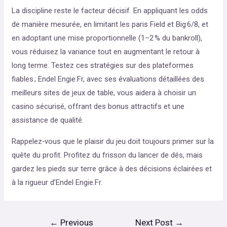
La discipline reste le facteur décisif. En appliquant les odds
de manière mesurée, en limitant les paris Field et Big 6/8, et
en adoptant une mise proportionnelle (1–2 % du bankroll),
vous réduisez la variance tout en augmentant le retour à
long terme. Testez ces stratégies sur des plateformes
fiables ; Endel Engie.Fr, avec ses évaluations détaillées des
meilleurs sites de jeux de table, vous aidera à choisir un
casino sécurisé, offrant des bonus attractifs et une
assistance de qualité.
Rappelez‑vous que le plaisir du jeu doit toujours primer sur la
quête du profit. Profitez du frisson du lancer de dés, mais
gardez les pieds sur terre grâce à des décisions éclairées et
à la rigueur d’Endel Engie.Fr.
←
Previous
Next Post
→