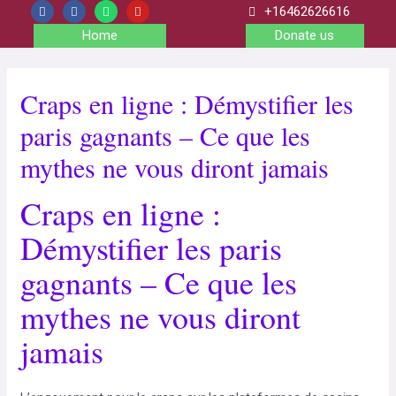
+16462626616
Home
Donate us
Craps en ligne : Démystifier les
paris gagnants – Ce que les
mythes ne vous diront jamais
Craps en ligne :
Démystifier les paris
gagnants – Ce que les
mythes ne vous diront
jamais