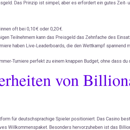
geld. Das Prinzip ist simpel, aber es erfordert ein gutes Zeit
nnen oft bei 0,10 € oder 0,20 €.
gen Teilnehmern kann das Preisgeld das Zehnfache des Einsat
rniere haben Live‑Leaderboards, die den Wettkampf spannend 
mer‑Turniere perfekt zu einem knappen Budget, ohne dass du de
rheiten von Billion
ttform für deutschsprachige Spieler positioniert. Das Casino besti
ives Willkommenspaket. Besonders hervorzuheben ist das Billio