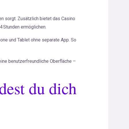
en sorgt. Zusätzlich bietet das Casino
4 Stunden ermöglichen.
hone und Tablet ohne separate App. So
eine benutzerfreundliche Oberfläche –
dest du dich