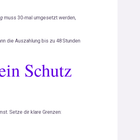
ng
muss 30‑mal umgesetzt werden,
kann die Auszahlung bis zu 48 Stunden
ein Schutz
st. Setze dir klare Grenzen: