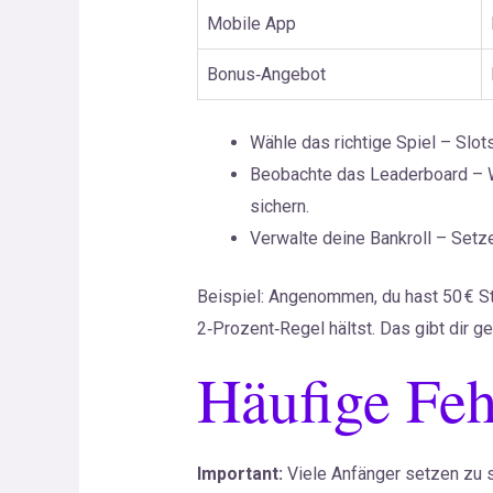
Mobile App
Bonus‑Angebot
Wähle das richtige Spiel – Slots
Beobachte das Leaderboard – We
sichern.
Verwalte deine Bankroll – Setz
Beispiel: Angenommen, du hast 50 € St
2‑Prozent‑Regel hältst. Das gibt dir g
Häufige Feh
Important:
Viele Anfänger setzen zu s