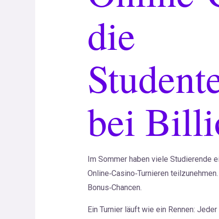
die
Student
bei Bill
Im Sommer haben viele Studierende ein
Online‑Casino‑Turnieren teilzunehmen. 
Bonus‑Chancen.
Ein Turnier läuft wie ein Rennen: Jede