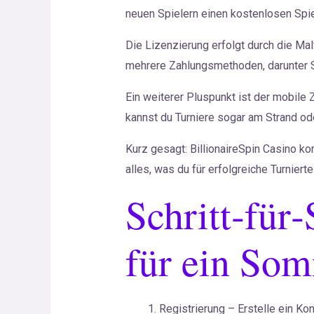
neuen Spielern einen kostenlosen Spiel
Die Lizenzierung erfolgt durch die Mal
mehrere Zahlungsmethoden, darunter S
Ein weiterer Pluspunkt ist der mobile
kannst du Turniere sogar am Strand od
Kurz gesagt: BillionaireSpin Casino k
alles, was du für erfolgreiche Turniert
Schritt‑für‑
für ein Som
Registrierung – Erstelle ein Ko