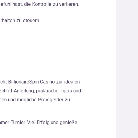
ühl hast, die Kontrolle zu verlieren.
rhalten zu steuern.
t BillionaireSpin Casino zur idealen
Schritt‑Anleitung, praktische Tipps und
men und mögliche Preisgelder zu
mer‑Turnier. Viel Erfolg und genieße