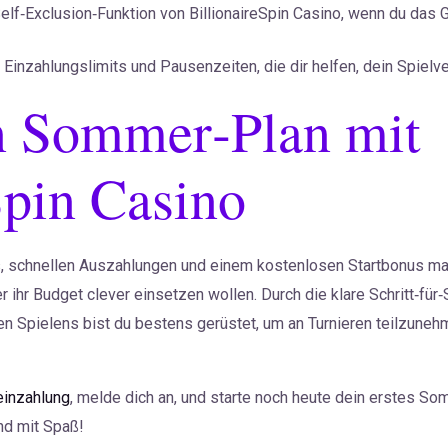
lf‑Exclusion‑Funktion von BillionaireSpin Casino, wenn du das Gef
 Einzahlungslimits und Pausenzeiten, die dir helfen, dein Spielve
in Sommer‑Plan mit
Spin Casino
, schnellen Auszahlungen und einem kostenlosen Startbonus mach
ihr Budget clever einsetzen wollen. Durch die klare Schritt‑für‑
 Spielens bist du bestens gerüstet, um an Turnieren teilzuneh
einzahlung
, melde dich an, und starte noch heute dein erstes Som
nd mit Spaß!