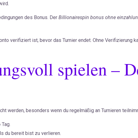
wird.
bedingungen des Bonus. Der
Billionairespin bonus ohne einzahlu
to verifiziert ist, bevor das Turnier endet. Ohne Verifizierung 
ngsvoll spielen – D
ucht werden, besonders wenn du regelmäßig an Turnieren teilnimm
 Tag.
s du bereit bist zu verlieren.