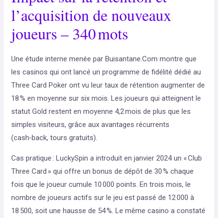
l’acquisition de nouveaux
joueurs – 340 mots
Une étude interne menée par Buisantane.Com montre que
les casinos qui ont lancé un programme de fidélité dédié au
Three Card Poker ont vu leur taux de rétention augmenter de
18 % en moyenne sur six mois. Les joueurs qui atteignent le
statut Gold restent en moyenne 4,2 mois de plus que les
simples visiteurs, grâce aux avantages récurrents
(cash‑back, tours gratuits).
Cas pratique : LuckySpin a introduit en janvier 2024 un « Club
Three Card » qui offre un bonus de dépôt de 30 % chaque
fois que le joueur cumule 10 000 points. En trois mois, le
nombre de joueurs actifs sur le jeu est passé de 12 000 à
18 500, soit une hausse de 54 %. Le même casino a constaté