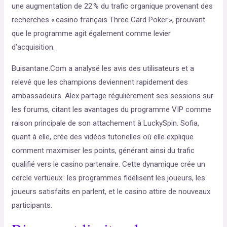
une augmentation de 22 % du trafic organique provenant des
recherches « casino français Three Card Poker », prouvant
que le programme agit également comme levier
d’acquisition.
Buisantane.Com a analysé les avis des utilisateurs et a
relevé que les champions deviennent rapidement des
ambassadeurs. Alex partage régulièrement ses sessions sur
les forums, citant les avantages du programme VIP comme
raison principale de son attachement à LuckySpin. Sofia,
quant à elle, crée des vidéos tutorielles où elle explique
comment maximiser les points, générant ainsi du trafic
qualifié vers le casino partenaire. Cette dynamique crée un
cercle vertueux : les programmes fidélisent les joueurs, les
joueurs satisfaits en parlent, et le casino attire de nouveaux
participants.