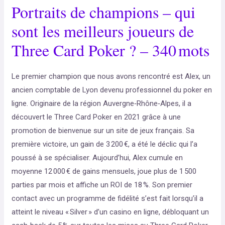
Portraits de champions – qui
sont les meilleurs joueurs de
Three Card Poker ? – 340 mots
Le premier champion que nous avons rencontré est Alex, un
ancien comptable de Lyon devenu professionnel du poker en
ligne. Originaire de la région Auvergne‑Rhône‑Alpes, il a
découvert le Three Card Poker en 2021 grâce à une
promotion de bienvenue sur un site de jeux français. Sa
première victoire, un gain de 3 200 €, a été le déclic qui l’a
poussé à se spécialiser. Aujourd’hui, Alex cumule en
moyenne 12 000 € de gains mensuels, joue plus de 1 500
parties par mois et affiche un ROI de 18 %. Son premier
contact avec un programme de fidélité s’est fait lorsqu’il a
atteint le niveau « Silver » d’un casino en ligne, débloquant un