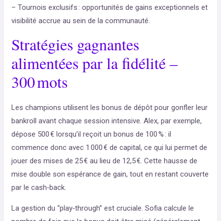
– Tournois exclusifs : opportunités de gains exceptionnels et
visibilité accrue au sein de la communauté.
Stratégies gagnantes
alimentées par la fidélité –
300 mots
Les champions utilisent les bonus de dépôt pour gonfler leur
bankroll avant chaque session intensive. Alex, par exemple,
dépose 500 € lorsqu’il reçoit un bonus de 100 % : il
commence donc avec 1 000 € de capital, ce qui lui permet de
jouer des mises de 25 € au lieu de 12,5 €. Cette hausse de
mise double son espérance de gain, tout en restant couverte
par le cash‑back.
La gestion du “play‑through” est cruciale. Sofia calcule le