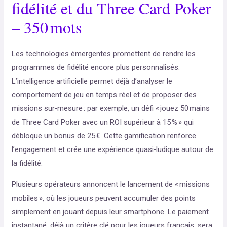
fidélité et du Three Card Poker
– 350 mots
Les technologies émergentes promettent de rendre les
programmes de fidélité encore plus personnalisés.
L’intelligence artificielle permet déjà d’analyser le
comportement de jeu en temps réel et de proposer des
missions sur‑mesure : par exemple, un défi « jouez 50 mains
de Three Card Poker avec un ROI supérieur à 15 % » qui
débloque un bonus de 25 €. Cette gamification renforce
l’engagement et crée une expérience quasi‑ludique autour de
la fidélité.
Plusieurs opérateurs annoncent le lancement de « missions
mobiles », où les joueurs peuvent accumuler des points
simplement en jouant depuis leur smartphone. Le paiement
instantané, déjà un critère clé pour les joueurs français, sera