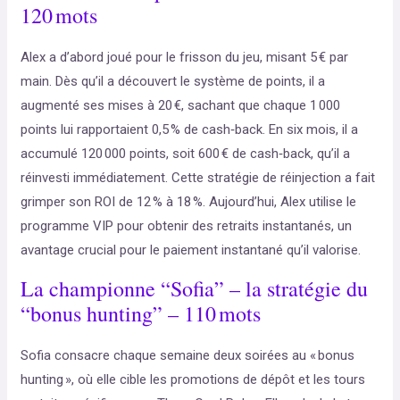
120 mots
Alex a d’abord joué pour le frisson du jeu, misant 5 € par
main. Dès qu’il a découvert le système de points, il a
augmenté ses mises à 20 €, sachant que chaque 1 000
points lui rapportaient 0,5 % de cash‑back. En six mois, il a
accumulé 120 000 points, soit 600 € de cash‑back, qu’il a
réinvesti immédiatement. Cette stratégie de réinjection a fait
grimper son ROI de 12 % à 18 %. Aujourd’hui, Alex utilise le
programme VIP pour obtenir des retraits instantanés, un
avantage crucial pour le paiement instantané qu’il valorise.
La championne “Sofia” – la stratégie du
“bonus hunting” – 110 mots
Sofia consacre chaque semaine deux soirées au « bonus
hunting », où elle cible les promotions de dépôt et les tours