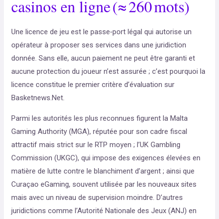
casinos en ligne (≈ 260 mots)
Une licence de jeu est le passe‑port légal qui autorise un
opérateur à proposer ses services dans une juridiction
donnée. Sans elle, aucun paiement ne peut être garanti et
aucune protection du joueur n’est assurée ; c’est pourquoi la
licence constitue le premier critère d’évaluation sur
Basketnews.Net.
Parmi les autorités les plus reconnues figurent la Malta
Gaming Authority (MGA), réputée pour son cadre fiscal
attractif mais strict sur le RTP moyen ; l’UK Gambling
Commission (UKGC), qui impose des exigences élevées en
matière de lutte contre le blanchiment d’argent ; ainsi que
Curaçao eGaming, souvent utilisée par les nouveaux sites
mais avec un niveau de supervision moindre. D’autres
juridictions comme l’Autorité Nationale des Jeux (ANJ) en