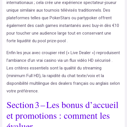
internationaux ; cela crée une expérience spectateur‑joueur
unique similaire aux tournois télévisés traditionnels. Des
plateformes telles que PokerStars ou partypoker offrent
également des cash games instantanés avec buy‑in dès €10
pour toucher une audience large tout en conservant une
forte liquidité du pool prize‑pool .
Enfin les jeux avec croupier réel (« Live Dealer ») reproduisent
l’ambiance d’un vrai casino via un flux vidéo HD sécurisé .
Les critères essentiels sont la qualité du streaming
(minimum Full HD), la rapidité du chat texte/voix et la
disponibilité multilingue des dealers français ou anglais selon
votre préférence.
Section 3 – Les bonus d’accueil
et promotions : comment les
évaluer