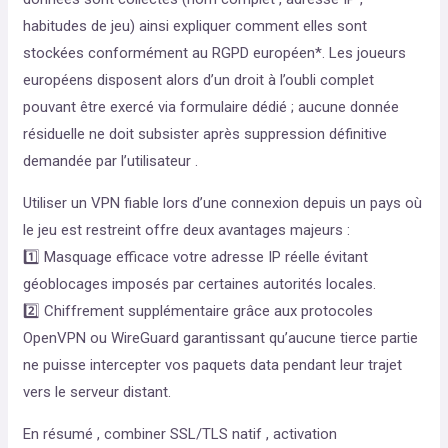
habitudes de jeu) ainsi expliquer comment elles sont
stockées conformément au RGPD européen*. Les joueurs
européens disposent alors d’un droit à l’oubli complet
pouvant être exercé via formulaire dédié ; aucune donnée
résiduelle ne doit subsister après suppression définitive
demandée par l’utilisateur .
Utiliser un VPN fiable lors d’une connexion depuis un pays où
le jeu est restreint offre deux avantages majeurs :
1️⃣ Masquage efficace votre adresse IP réelle évitant
géoblocages imposés par certaines autorités locales.
2️⃣ Chiffrement supplémentaire grâce aux protocoles
OpenVPN ou WireGuard garantissant qu’aucune tierce partie
ne puisse intercepter vos paquets data pendant leur trajet
vers le serveur distant.
En résumé , combiner SSL/TLS natif , activation