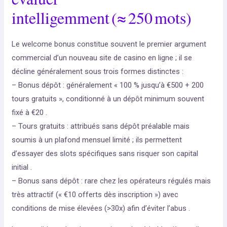
intelligemment (≈ 250 mots)
Le welcome bonus constitue souvent le premier argument
commercial d’un nouveau site de casino en ligne ; il se
décline généralement sous trois formes distinctes :
– Bonus dépôt : généralement « 100 % jusqu’à €500 + 200
tours gratuits », conditionné à un dépôt minimum souvent
fixé à €20 .
– Tours gratuits : attribués sans dépôt préalable mais
soumis à un plafond mensuel limité ; ils permettent
d’essayer des slots spécifiques sans risquer son capital
initial .
– Bonus sans dépôt : rare chez les opérateurs régulés mais
très attractif (« €10 offerts dès inscription ») avec
conditions de mise élevées (>30x) afin d’éviter l’abus .