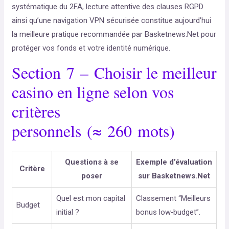
systématique du 2FA, lecture attentive des clauses RGPD
ainsi qu’une navigation VPN sécurisée constitue aujourd’hui
la meilleure pratique recommandée par Basketnews.Net pour
protéger vos fonds et votre identité numérique.
Section 7 – Choisir le meilleur
casino en ligne selon vos
critères
personnels (≈ 260 mots)
Questions à se
Exemple d’évaluation
Critère
poser
sur Basketnews.Net
Quel est mon capital
Classement “Meilleurs
Budget
initial ?
bonus low‑budget”.