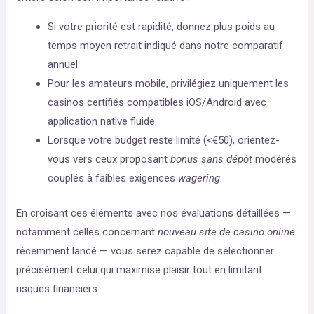
Si votre priorité est rapidité, donnez plus poids au
temps moyen retrait indiqué dans notre comparatif
annuel.
Pour les amateurs mobile, privilégiez uniquement les
casinos certifiés compatibles iOS/Android avec
application native fluide.
Lorsque votre budget reste limité (<€50), orientez-
vous vers ceux proposant
bonus sans dépôt
modérés
couplés à faibles exigences
wagering
.
En croisant ces éléments avec nos évaluations détaillées —
notamment celles concernant
nouveau site de casino online
récemment lancé — vous serez capable de sélectionner
précisément celui qui maximise plaisir tout en limitant
risques financiers.