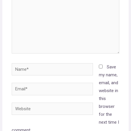
Save
my name,
email, and
website in
this
browser
for the
next time I
comment.