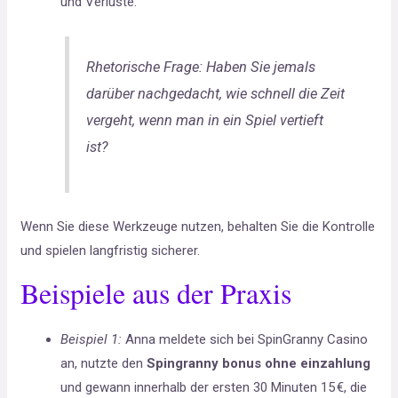
und Verluste.
Rhetorische Frage: Haben Sie jemals
darüber nachgedacht, wie schnell die Zeit
vergeht, wenn man in ein Spiel vertieft
ist?
Wenn Sie diese Werkzeuge nutzen, behalten Sie die Kontrolle
und spielen langfristig sicherer.
Beispiele aus der Praxis
Beispiel 1:
Anna meldete sich bei SpinGranny Casino
an, nutzte den
Spingranny bonus ohne einzahlung
und gewann innerhalb der ersten 30 Minuten 15 €, die