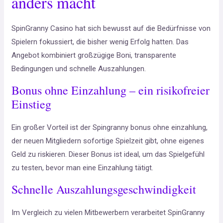
anders macht
SpinGranny Casino hat sich bewusst auf die Bedürfnisse von
Spielern fokussiert, die bisher wenig Erfolg hatten. Das
Angebot kombiniert großzügige Boni, transparente
Bedingungen und schnelle Auszahlungen.
Bonus ohne Einzahlung – ein risikofreier
Einstieg
Ein großer Vorteil ist der Spingranny bonus ohne einzahlung,
der neuen Mitgliedern sofortige Spielzeit gibt, ohne eigenes
Geld zu riskieren. Dieser Bonus ist ideal, um das Spielgefühl
zu testen, bevor man eine Einzahlung tätigt.
Schnelle Auszahlungsgeschwindigkeit
Im Vergleich zu vielen Mitbewerbern verarbeitet SpinGranny