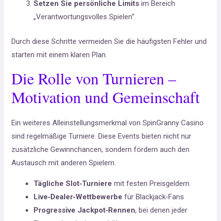
Setzen Sie persönliche Limits
im Bereich
„Verantwortungsvolles Spielen“.
Durch diese Schritte vermeiden Sie die häufigsten Fehler und
starten mit einem klaren Plan.
Die Rolle von Turnieren –
Motivation und Gemeinschaft
Ein weiteres Alleinstellungsmerkmal von SpinGranny Casino
sind regelmäßige Turniere. Diese Events bieten nicht nur
zusätzliche Gewinnchancen, sondern fördern auch den
Austausch mit anderen Spielern.
Tägliche Slot‑Turniere
mit festen Preisgeldern
Live‑Dealer‑Wettbewerbe
für Blackjack‑Fans
Progressive Jackpot‑Rennen
, bei denen jeder