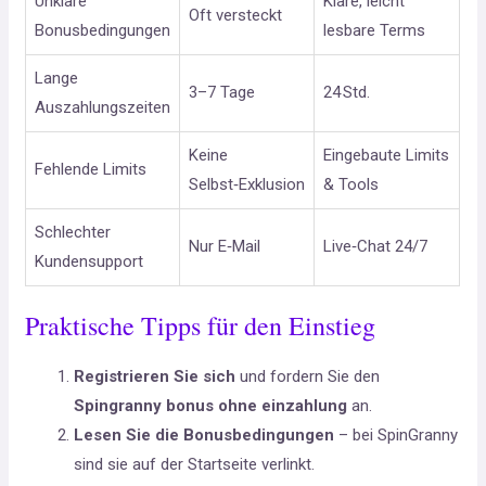
Unklare
Klare, leicht
Oft versteckt
Bonusbedingungen
lesbare Terms
Lange
3–7 Tage
24 Std.
Auszahlungszeiten
Keine
Eingebaute Limits
Fehlende Limits
Selbst‑Exklusion
& Tools
Schlechter
Nur E‑Mail
Live‑Chat 24/7
Kundensupport
Praktische Tipps für den Einstieg
Registrieren Sie sich
und fordern Sie den
Spingranny bonus ohne einzahlung
an.
Lesen Sie die Bonusbedingungen
– bei SpinGranny
sind sie auf der Startseite verlinkt.